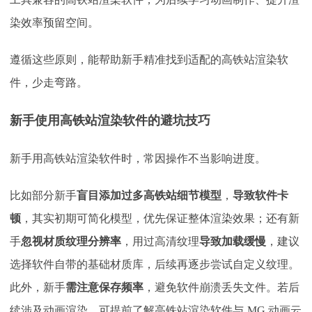
染效率预留空间。
遵循这些原则，能帮助新手精准找到适配的高铁站渲染软
件，少走弯路。
新手使用高铁站渲染软件的避坑技巧
新手用高铁站渲染软件时，常因操作不当影响进度。
比如部分新手
盲目添加过多高铁站细节模型
，
导致软件卡
顿
，其实初期可简化模型，优先保证整体渲染效果；还有新
手
忽视材质纹理分辨率
，用过高清纹理
导致加载缓慢
，建议
选择软件自带的基础材质库，后续再逐步尝试自定义纹理。
此外，新手
需注意保存频率
，避免软件崩溃丢失文件。若后
续涉及动画渲染，可提前了解高铁站渲染软件与
MG 动画云