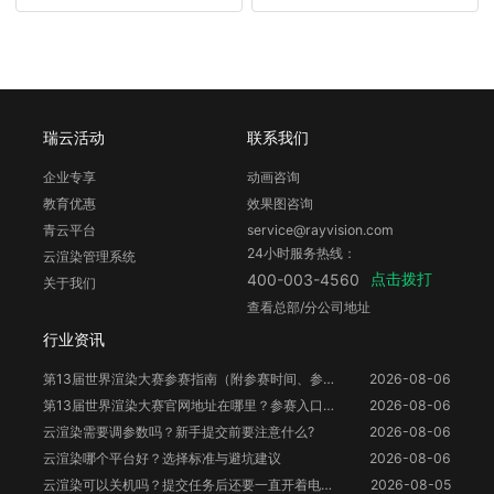
瑞云活动
联系我们
企业专享
动画咨询
教育优惠
效果图咨询
青云平台
service@rayvision.com
24小时服务热线：
云渲染管理系统
点击拨打
400-003-4560
关于我们
查看总部/分公司地址
行业资讯
第13届世界渲染大赛参赛指南（附参赛时间、参赛要求、赛事奖励等）
2026-08-06
第13届世界渲染大赛官网地址在哪里？参赛入口与信息整理
2026-08-06
云渲染需要调参数吗？新手提交前要注意什么?
2026-08-06
云渲染哪个平台好？选择标准与避坑建议
2026-08-06
云渲染可以关机吗？提交任务后还要一直开着电脑吗？
2026-08-05