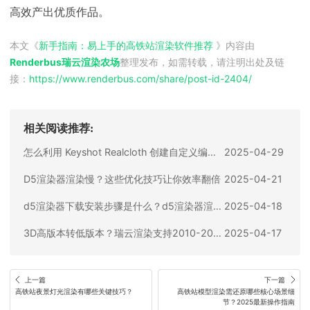
高效产出优质作品。
本文《
新手指南：易上手的高铁站渲染软件推荐
》内容由
Renderbus瑞云渲染农场
整理发布，如需转载，请注明出处及链
接：
https://www.renderbus.com/share/
post-id-2404
/
相关阅读推荐:
怎么利用 Keyshot Realcloth 创建自定义编织图案？
2025-04-29
D5渲染器渲染慢？这些优化技巧让你效率翻倍
2025-04-21
d5渲染器下载安装步骤是什么？d5渲染器渲染慢怎么办？
2025-04-18
3D高版本转低版本？瑞云渲染支持2010-2025版本一键转换
2025-04-17
上一篇
下一篇
高铁站夜景灯光渲染有哪些关键技巧？
高铁站模型渲染需还原哪些核心场景细
节？2025最新操作指南