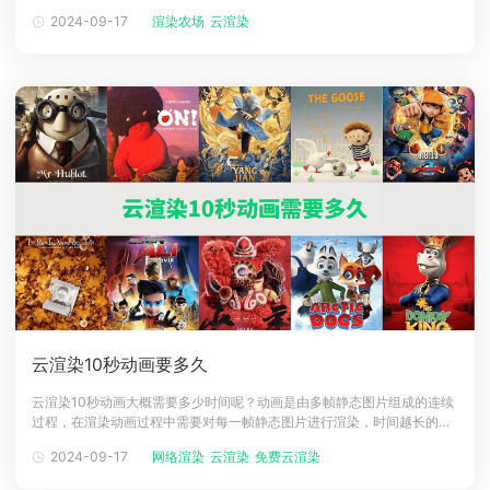
图像效果，这些计算资源也是影视动画、效果图等行业的渲染支撑者。人
2024-09-17
渲染农场
云渲染
下载
物视觉对于效果的真实感是一目了然，当我们在渲染3D模型时，渲染的速
动画客户端
动画客户端
动画客户端
动画客户端
动画客户端
动画客户端
度与质量便是我们追求的方向之一。（图源网络）一、渲染真实感的必要
性云渲染农场与真
效果图客户端
效果图客户端
效果图客户端
效果图客户端
效果图客户端
效果图客户端
帮助/教程
登录
云渲染10秒动画要多久
云渲染10秒动画大概需要多少时间呢？动画是由多帧静态图片组成的连续
过程，在渲染动画过程中需要对每一帧静态图片进行渲染，时间越长的动
画渲染耗费时间越久。同时渲染时间也会受到场景复杂度的影响，那么云
2024-09-17
网络渲染
云渲染
免费云渲染
渲染动画的时间怎么算呢，一起来看看吧！一、云渲染动画影响因素1、复
杂程度在假设动画的复杂度较高的话，场景设置需要大量的纹理、光影效