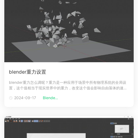
blender重力设置
blender重力怎么调呢？重力是一种应用于场景中所有物理系统的全局设
置，这个值相当于现实世界中的重力，改变这个值会影响自由落体的速
度，下面一起来看看充值值调的吧！blender重力设置教程1、打开
2024-09-17
Blende...
blender找到右侧功能栏中的【场景属性】。2、点击【场景属性】会出现
对应的【重力】系统。3、通过调整z轴的参数，可以改变物体的运动速
度。通