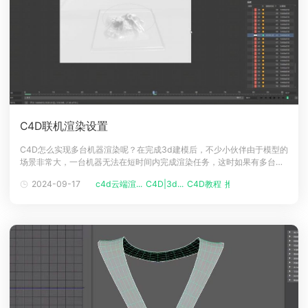
C4D联机渲染设置
C4D怎么实现多台机器渲染呢？在完成3d建模后，不少小伙伴由于模型的
场景非常大，一台机器无法在短时间内完成渲染任务，这时如果有多台电
脑的小伙伴可以通过联机渲染的方式，把渲染任务分开多个小端到多台机
2024-09-17
c4d云端渲...
C4D|3d...
C4D教程
推荐阅读
器上渲染，这种方式可帮助你快速的出图。下面一起来简单看看C4D联机
渲染方式吧！C4D联机渲染方法安装工具：Team Render联机条件：
（1）