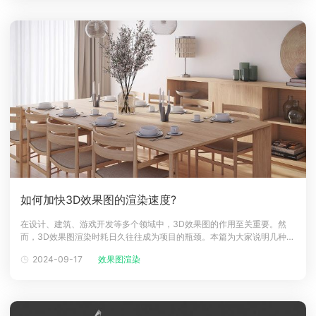
果以及精细的动态
如何加快3D效果图的渲染速度?
在设计、建筑、游戏开发等多个领域中，3D效果图的作用至关重要。然
而，3D效果图渲染时耗日久往往成为项目的瓶颈。本篇为大家说明几种提
高3D渲染速度方法，并且拥有专业人士和爱好者在保证质量的前提下，节
2024-09-17
效果图渲染
约时间和资源。理解3D渲染工作原理3D渲染是将三维模型转换成二维图
像的计算过程，受到多种因素如硬件配置、软件效率以及场景复杂度的影
响。通过深入了