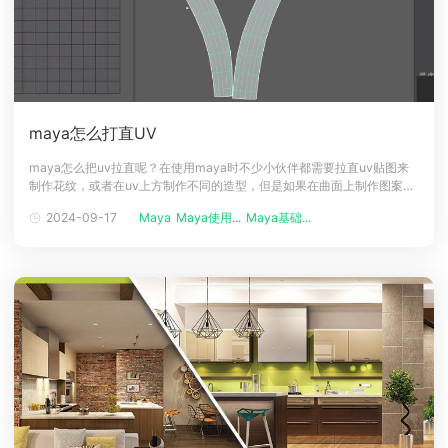
maya怎么打直UV
maya怎么把uv拉直呢？在使用maya时不少小伙伴都需要拉直uv贴图来
制作花纹，或者在uv上方制作不同的造型，但是如果在曲面上制作图案，
会非常麻烦，这时可以把需要制作图案的uv拉直成2D平面，在2D平面上
2024-09-17
Maya
Maya使用...
Maya基础...
就能轻松的制作花纹了，下面一起来看看使用教程吧！maya中的UV介绍
UV是指u，v纹理贴图坐标的简称，它定义纹理图片上每个点的位置信息