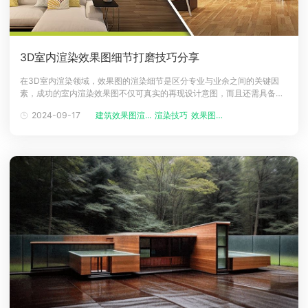
3D室内渲染效果图细节打磨技巧分享
在3D室内渲染领域，效果图的渲染细节是区分专业与业余之间的关键因
素，成功的室内渲染效果图不仅可真实的再现设计意图，而且还需具备足
够的世界吸引力，本文分享就一个关键额室内渲染机器，帮助大家的3D效
2024-09-17
建筑效果图渲...
渲染技巧
效果图渲染
果图更加出色，让你图片更加接近照片级效果。室内渲染效果图技巧分享
1、质感与材质：赋予场景生命在3D室内渲染中，实现逼真的材质至关重
要，从光泽的木地