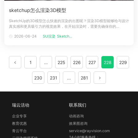
sketchup怎么渲染3D模型
SketchUp的3D模型怎么快速的渲染的出图呢？渲染3D模型能够给与设计
真实感和更具吸引力的视觉效果，在开始渲染时，需要先确保你的
SketchUp模型时渲染准备就绪的，并且需要确认表面材质和已被适当应
2026-06-24
SU渲染
Sketch...
用等，并且几何形状没有错误，下面渲染农场小编来看看sketchup渲染
3D模型的方法吧！sketchup怎么渲染3D模型1、通过sketc
1
...
225
226
227
228
229
230
231
...
281
瑞云活动
联系我们
企业专享
动画咨询
教育优惠
效果图咨询
青云平台
service@rayvision.com
24小时服务热线：