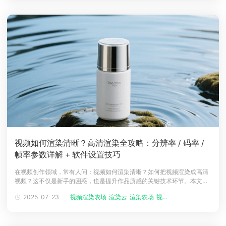
P
视频如何渲染清晰？高清渲染全攻略：分辨率 / 码率 /
帧率参数详解 + 软件设置技巧
在视频创作领域，常有人问：视频如何渲染清晰？如何把视频渲染成高清
视频？这不仅是新手的困惑，也是提升作品质感的关键技术环节。本文将
从渲染原理、参数设置、工具选择等维度全面解析，助你掌握高清视频渲
2025-07-23
视频渲染农场
渲染云
渲染农场
视频云渲染平...
染的核心技巧。一、视频渲染清晰的底层逻辑：参数设置是基础视频渲染
的清晰度本质上由分辨率、码率、帧率、压缩算法四大核心参数决定。分
辨率直接决定画面像素