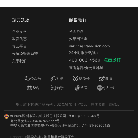
瑞云活动
联系我们
企业专享
动画咨询
教育优惠
效果图咨询
青云平台
service@rayvision.com
24小时服务热线：
云渲染管理系统
点击拨打
400-003-4560
关于我们
查看总部/分公司地址
公众号
社群
视频号
微博
B站
知乎
抖音
小红书
瑞云旗下其他产品系列：
3DCAT实时渲染云
镭速传输
青椒云
©
2026
深圳市瑞云科技股份有限公司
粤ICP备12028569号
粤公网安备44030502003752号
中华人民共和国增值电信业务经营许可证编号：合字 B1-20200125
Renderbus
渲染农场
，海量机器
云渲染
平台