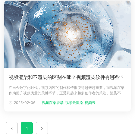
视频渲染和不渲染的区别在哪？视频渲染软件有哪些？
在当今数字化时代，视频内容的制作和传播变得越来越重要，而视频渲染
作为提升视频质量的关键环节，正受到越来越多创作者的关注。渲染不仅
能优化视频的视觉效果，还能让复杂的特效和动画更加流畅自然。然而，
2025-02-06
视频渲染农场
视频云渲染
视频云渲染平...
许多初入行的创作者可能对渲染与不渲染的区别还存在疑问，同时也在寻
找合适的视频渲染软件。本文将为你全面解析视频渲染与不渲染的效果差
异，并推荐几款必备的
1