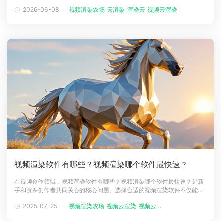
么意思？视频渲染主要依赖CPU还是显卡？本文将为大家详细解答。什么
2026-06-08
视频渲染农场
云渲染
渲染云
视频云渲染
视频云渲染平...
下载
是视频渲染？视频渲染是指将编辑软件中的素材、特效、动画、字幕、调
动画客户端
动画客户端
动画客户端
动画客户端
动画客户端
动画客户端
色等内容，通过计算机运算最终生成可播放视频文件的过程。在剪辑软件
中完成创作后，时间
效果图客户端
效果图客户端
效果图客户端
效果图客户端
效果图客户端
效果图客户端
帮助/教程
登录
视频渲染软件有哪些？视频渲染哪个软件最快速？
在视频创作领域，视频渲染软件有哪些？视频渲染哪个软件最快速？是新
手和资深创作者共同关心的核心问题。选择合适的视频渲染软件不仅能提
升工作效率，更能直接影响创作流程的顺畅度。本文将全面解析主流视频
2025-07-25
视频渲染农场
视频云渲染
视频云渲染平...
渲染软件的特点与速度表现，并结合云渲染技术，为你找到高效渲染的最
优解。一、专业级视频渲染软件：功能与速度的平衡1. Adobe Premiere