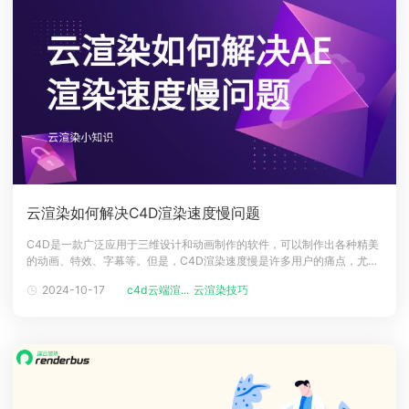
云渲染如何解决C4D渲染速度慢问题
C4D是一款广泛应用于三维设计和动画制作的软件，可以制作出各种精美
的动画、特效、字幕等。但是，C4D渲染速度慢是许多用户的痛点，尤其
是在制作复杂的工程时，渲染时间可能会长达几个小时甚至几天，严重影
2024-10-17
c4d云端渲...
云渲染技巧
响了工作效率和创作体验。那么C4D渲染速度慢的原因有哪些呢？又有什
么方法可以提高C4D渲染速度呢？C4D渲染速度慢的原因主要有以下几个
方面：1、