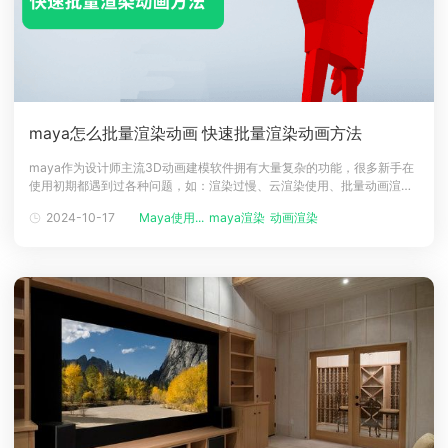
maya怎么批量渲染动画 快速批量渲染动画方法
maya作为设计师主流3D动画建模软件拥有大量复杂的功能，很多新手在
使用初期都遇到过各种问题，如：渲染过慢、云渲染使用、批量动画渲染
等，本文带来关于maya批量渲染动画与云渲染的方法，希望帮助大家。
2024-10-17
Maya使用...
maya渲染
动画渲染
maya怎么批量渲染动画？1、登录【maya】，通过应用桌面可以发现建
模功能，包含3D视图帮助用户快速预览。2、选择菜单栏中的【窗口】-
【设置