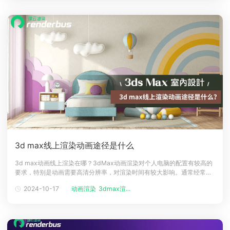
么？哪个云渲染平
3d max线上渲染动画途径是什么
3d max动画线上渲染在哪？3dMax动画渲染对个人电脑的配置有较高的
要求，特别是动画需要高清分辨率，对渲染时间有较大影响。通常经常利
用3d max的企业与个人都对于云渲染不陌生，云渲染就是目前最主流的
2024-10-17
动画渲染
3dmax渲...
线上渲染方式，借助第三方平台的硬件配置，支付一定机器费用即可。那
么3d max线上渲染动画怎么选，下面一起来看看！3d max线上渲染动