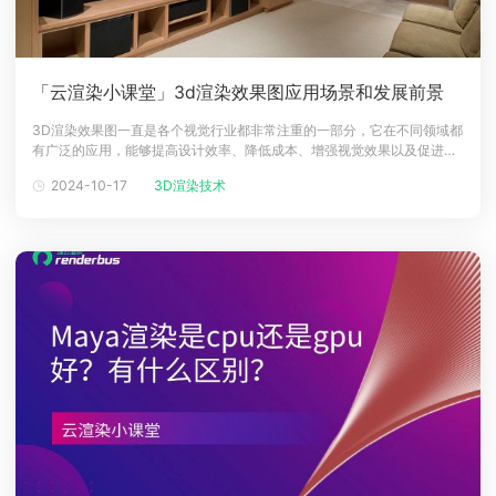
「云渲染小课堂」3d渲染效果图应用场景和发展前景
3D渲染效果图一直是各个视觉行业都非常注重的一部分，它在不同领域都
有广泛的应用，能够提高设计效率、降低成本、增强视觉效果以及促进沟
通等方面。本文将深入分析3D渲染效果图在不同场景中的应用和未来发展
2024-10-17
3D渲染技术
趋势。一、3D渲染效果图的重要性3D渲染效果图在建筑、游戏开发、电
影制作、工业设计等各个领域都有广泛应用。通过这种图像，设计师能够
更准确地展示设