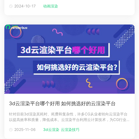
噪点的程度。设置合理的最大采样是渲染动画的重要技巧，可以提高渲染
2024-10-17
动画渲染
下载
的效率和效果，避免浪费时间和资源。那么，如何设置合理的最大采样
动画客户端
动画客户端
动画客户端
动画客户端
动画客户端
动画客户端
呢？我们将从以下几个方面为您介绍。设置合理的最大采样的因素和技巧
1、渲染器类型： 根据
效果图客户端
效果图客户端
效果图客户端
效果图客户端
效果图客户端
效果图客户端
帮助/教程
登录
3d云渲染平台哪个好用 如何挑选好的云渲染平台
针对目前3d渲染其耗时、耗费和复杂性，许多CG从业者转向云渲染平台
以提高效率和质量，降低成本。云渲染平台利用云计算技术，为CG行业提
供高效、便捷、安全的渲染服务。用户可通过网络上传3D项目至云端，借
2025-11-06
3d云渲染
云渲染技巧
助平台提供的强大渲染集群完成任务，无需购买昂贵设备或担心渲染问
题。选择好的云渲染平台可提升工作流效率，那么，3d云渲染平台是什