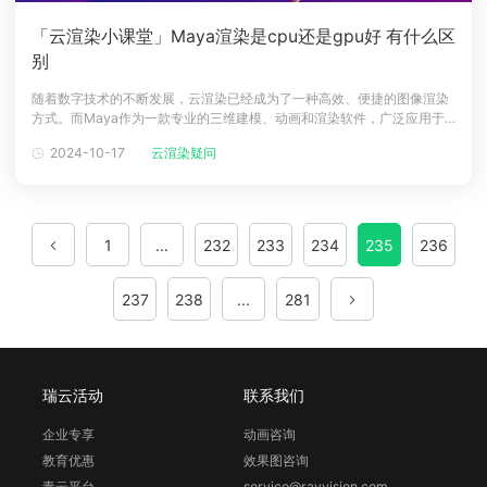
「云渲染小课堂」Maya渲染是cpu还是gpu好 有什么区
别
随着数字技术的不断发展，云渲染已经成为了一种高效、便捷的图像渲染
方式。而Maya作为一款专业的三维建模、动画和渲染软件，广泛应用于
影视、游戏、建筑等领域。在渲染方面，有人会问到底是使用CPU还是
2024-10-17
云渲染疑问
GPU好呢？它们之间又有什么区别呢？云渲染方面又是如何帮助到Maya
渲染方面？本文将从以下几个方面为您进行介绍。CPU渲染和GPU渲染的
区别首先，
1
...
232
233
234
235
236
237
238
...
281
瑞云活动
联系我们
企业专享
动画咨询
教育优惠
效果图咨询
青云平台
service@rayvision.com