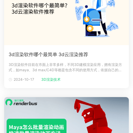
3d渲染软件哪个最简单 3d云渲染推荐
3D渲染软件目前在市面上非常多样，不同3D建模渲染应用，拥有渲染方
式，如maya、3d max/C4D等都是包含不同的使用方式，依据自己的行
业选择合适的渲染器，能够帮助更加快速展示需要的效果。下面来看看3d
2024-10-17
3D渲染技术
渲染器与3d云渲染选择吧！3d渲染软件哪个最简单目前主流的渲染器
有：Octane、Arnold、Redshif、VRay、Marmos