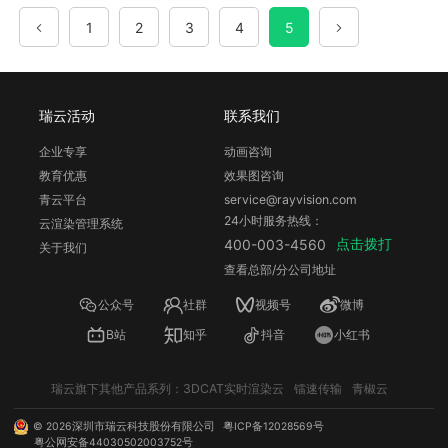
1
2
3
4
5
瑞云活动
联系我们
企业专享
动画咨询
教育优惠
效果图咨询
青云平台
service@rayvision.com
24小时服务热线：
云渲染管理系统
点击拨打
400-003-4560
关于我们
查看总部/分公司地址
公众号
社群
视频号
微博
B站
知乎
抖音
小红书
瑞云旗下其他产品系列：
3DCAT实时渲染云
镭速传输
青椒云
©
2026
深圳市瑞云科技股份有限公司
粤ICP备12028569号
粤公网安备44030502003752号