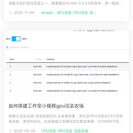
域最为流行的渲染器之一，随着最近Arnold-5.3.0.0的发布，第一版的
下载
Arnold GPU(beta)已经正式放出。我们可以和大家分享一下关于Arnold
动画客户端
动画客户端
动画客户端
动画客户端
动画客户端
动画客户端
2020-11-06
Arnold...
GPU渲染
CPU渲染
渲染农场
GPU的前期测试的一些结果和思考。Arnold GPU的原理两年多以前，
Marcos Fa
效果图客户端
效果图客户端
效果图客户端
效果图客户端
效果图客户端
效果图客户端
帮助/教程
登录
如何搭建工作室小规模gpu渲染农场
搭建云渲染农场-渲染性能对比 从发展来看，肯定是GPU渲染比CPU渲染
更高效，更有性价比。比如根据之前测试对比数据来看，GTX660TI渲染
速度是E3 1230V2的三倍，新一代帕斯卡构架GTX1070的的速度位于
2026-06-24
CPU渲染
GPU渲染
渲染农场
GTX980和GTX980TI之间，大约是是GTX660TI的2.5倍左右。因此来看