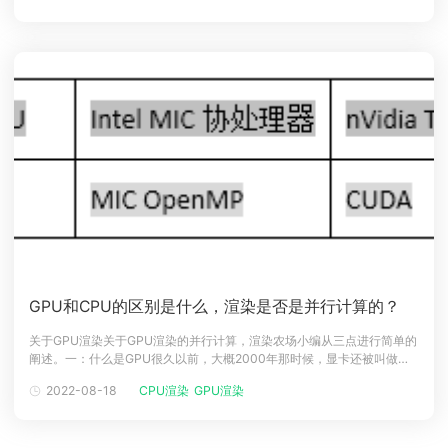
GPU渲染确实有不可忽视的优越性。此外，V
GPU和CPU的区别是什么，渲染是否是并行计算的？
关于GPU渲染关于GPU渲染的并行计算，渲染农场小编从三点进行简单的
阐述。一：什么是GPU很久以前，大概2000年那时候，显卡还被叫做图
形加速卡。一般叫做加速卡的都不是什么核心组件，和现在苹果使用的M7
2022-08-18
CPU渲染
GPU渲染
协处理器地位差不多。这种东西就是有了更好，没有也不是不行，只要有
个基本的图形输出就可以接显示器了。在那之前，只有一些高端工作站和
家用游戏机