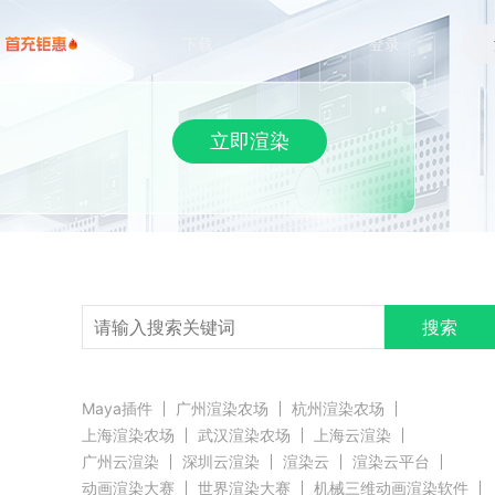
下载
帮助/教程
登录
立即渲染
搜索
Maya插件
广州渲染农场
杭州渲染农场
上海渲染农场
武汉渲染农场
上海云渲染
广州云渲染
深圳云渲染
渲染云
渲染云平台
动画渲染大赛
世界渲染大赛
机械三维动画渲染软件