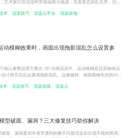
，艺术家们在渲染时常面临两大挑战：毛发形态杂乱无序，仿佛
慢，耗时难以接受。本文将从瑞云渲染的技术角度，为您提供一
技术
渲染技巧
渲染云平台
渲染农场
毛发杂乱与渲染慢的难题。一、从源头控制形态：解决毛发杂乱
渲染运动模糊效果时，画面出现拖影混乱怎么设置参
 个核心参数设置方案在 3D 动画渲染中，运动模糊是还原物体运
扭曲的拖影，反而破坏画面连贯性，让精心制作的动画质感大打
技术
渲染技巧
渲染农场
渲染云
动模糊渲染实战案例，总结出针对性的参数设置方案，帮你精准
染时模型破面、漏洞？三大修复技巧助你解决
型破面、漏洞是创作者常遇到的棘手问题渲染后出现不规则黑洞、