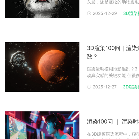
头发，还是蓬松的动物皮毛
炸毛；以及渲染速度极其缓
2025-12-29
3D渲染
套系统性的优化方案，解决
问题毛发之所以显得杂
3D渲染100问｜
数？
渲染运动模糊拖影混乱？3
动真实感的关键功能 但很多设计师开启后会遭遇拖影杂乱、边缘破碎、画面模糊失控的问
题：快速移动的物体呈现出
2025-12-27
3D渲染
折扣。瑞云渲染基于海量运
控制运动模糊
渲染100问 ｜ 渲
在3D建模渲染流程中，模