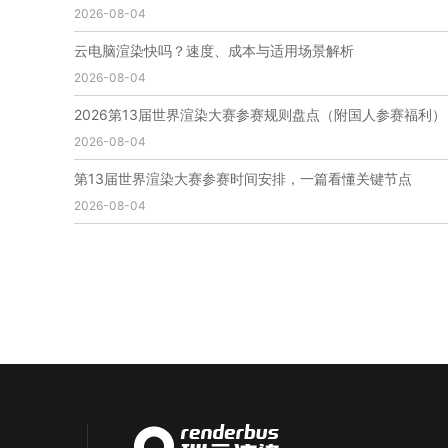
2026-08-04
免费云渲染
云渲染厂家地址
云渲染下载
云渲染网站
云渲染收费
云渲染厂家
云渲染厂商
云电脑渲染快吗？速度、成本与适用场景解析
云渲染费用
云渲染价格
云渲染参数
云渲染系统
2026-08-04
云渲染架构
第五届瑞云3d渲染动画创作大赛
瑞云渲染大赛
3d渲染大赛
CG动画渲染大赛
2026第13届世界渲染大赛参赛规则盘点（附国人参赛福利）
瑞云渲染大赛报名页
瑞云渲染大赛参赛规则
2026-08-04
瑞云渲染大赛奖项
瑞云渲染大赛历届大赛回顾
第13届世界渲染大赛参赛时间安排，一篇看懂关键节点
云渲染电脑
云渲染配置
云主机渲染
视频云渲染
2026-08-04
实时渲染云
实时渲染原理
离线渲染技术
视频云渲染平台
云端渲染器
云端渲染软件