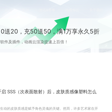
价格
案例
资讯&赛事
特惠专区
关于我们
0送20，充50送50，满1万享永久5折
流CG软件及插件，动画云渲染提速上百倍！
开启 SSS（次表面散射）后，皮肤质感像塑料怎么
生动的皮肤质感是赋予角色灵魂的关键。然而，许多艺术家在开