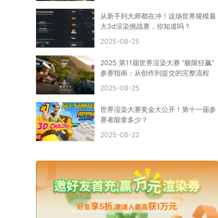
CPU渲染
Arnold案例
3ds Max建模
特效渲染
vr渲染器
效果图渲染
免费云渲染
Autodesk
从新手到大师都在冲！这场世界规模最
2D转3D
SU渲染
圣诞短片
风暴幽灵船
大3d渲染挑战赛，你知道吗？
云渲染大咖专访
CG电影云渲染案例
2025-08-25
Houdini建模案例
自助云渲染农场
Maya使用教程
CG人物制作
Maya基础知识
Blender渲染技巧
2025 第11届世界渲染大赛 “极限狂飙”
3ds Max资讯
3ds Max教程
CG软件资讯
参赛指南：从创作到提交的完整流程
3d云渲染
3dmax渲染
C4D|3d渲染加速
2025-08-25
Substance Painter
3D场景建模教程
渲染设置
vray网络渲染
SAAS渲染农场
Lumion
世界渲染大赛奖金大公开！第十一届参
ZBrush技巧
SketchUp教程
3dmax 渲染慢
赛者能拿多少？
渲染卡顿
云渲染怎么收费
分层渲染
多机渲染
2025-08-22
纹理渲染
全局光引擎
渲染贴图
展UV
拓扑结构
云渲染哪个平台好？
什么是云渲染？
渲染溢色
渲染光斑
渲染软件
3D渲染技术
EEVEE渲染器
Cycles渲染器
C4D教程
Corona降噪器
奥斯卡
电影
建模渲染
人物建模渲染
在线建模渲染
北京渲染农场
成都动画渲染
免费渲染农场
网络渲染农场