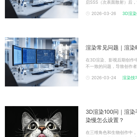
启SSS（次表面散射）后
实度，也降低了作品的感染
2026-03-26
3D渲
置，而借助渲染农场的强大
最佳平衡点。一、构建
渲染常见问题｜渲染
在3D渲染、影视后期创作
不一致的问题，导致创作者
要对接渲染农场的用户而言
2026-03-24
渲染技
至渲染农场的文件反复返工
因，分享具体调试方法
3D渲染100问｜
染慢怎么设置？
在三维角色和生物创作中，