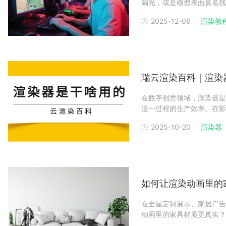
漏光，或是模型表面莫名残
作为服务众多专业创作者的
2025-12-06
渲染教
洞的核心成因及修复技巧。
（Normals）
瑞云渲染百科｜渲染
在数字创意领域，渲染器是
这一过程的生产效率。在影
叹于那些逼真的三维图像和
2025-10-20
渲染器
染器。无论是《阿凡达》中
是渲染器的杰作。一、
如何让渲染动画里的
在全屋定制展示、家居广告
动画里的家具材质更真实？
调试到光影适配，从细节纹