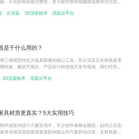
缺，不仅影响画面完整性，更可能导致前期建模成果前功尽弃。
云渲染平台，瑞云渲染结合大量实战案例，为你拆解模型破面漏
程
云渲染
3D渲染技术
渲染云平台
修复技巧1：统一修正法线方向，解决核心破面问题多边形法线
器是干什么用的？
将三维模型转化为逼真图像的核心工具，而云渲染正在彻底改变
视特效、建筑可视化、产品设计和游戏开发等领域，我们经常惊
动画。这些令人震撼的视觉作品背后，都离不开一个关键工具渲
3D渲染技术
渲染云平台
栩栩如生的潘多拉星球，还是建筑效果图中真实的光影效果，都
家具材质更真实？5大实用技巧
制作或室内设计方案呈现中，不少创作者都会困惑：如何让渲染
家具动画渲染的质感直接影响观众对方案的信任度，从材质参数
理处理到环境互动模拟，每一步都关乎材质真实度，而掌握科学