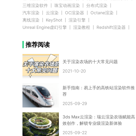
三维渲染软件
珠宝动画渲染
分布式渲染
汽车渲染
云渲染
OC渲染器
Octane渲染
离线渲染
KeyShot
渲染引擎
Unreal Engine虚幻引擎
渲染教程
Redshift渲染器
Blender教程
渲染插件
zbrush实例教程
推荐阅读
3D模型教程
3D建模案例
网络渲染
推荐阅读
云渲染农场使用教程
渲染有噪点
渲染降噪
渲染图黑色
云渲染农场价格
CG建模
Maya
关于渲染农场的十大常见问题
建筑效果图渲染
渲染速度慢
贴图教程
CG角色制作心得
动画渲染
2021-10-20
在线渲染
渲染器
渲染技巧
雕刻3D模型
GPU渲染
cg动画渲染
Blender云端渲染
maya渲染
CG动画
动画制作
新手指南：易上手的高铁站渲染软件推
Blender
CG渲染
渲染农场
云端渲染
荐
3dmax云端渲染
c4d云端渲染
unity3d云端渲染
2025-09-29
渲染图
CG原画
渲染焦散
云渲染疑问
clarisse教程
拟真人物制作
实时渲染
视觉效果
3ds Max云渲染：瑞云渲染农场赋能高
视觉特效
特效
VRay制作案例
VFX案例
效创作，解锁专业级渲染新体验
手动渲染农场
云渲染小课堂
云渲染技巧
2025-09-22