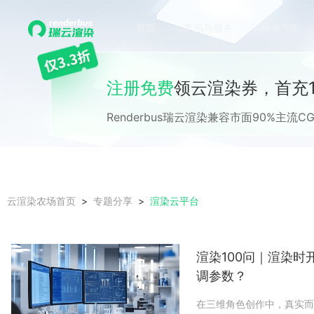
首页
产品与服务
解决方案
注册免费
领云渲染券，首充1
Renderbus瑞云渲染兼容市面90%主
渲染云平台
云渲染农场首页
专题分享
渲染100问｜渲染时
调参数？
在三维角色创作中，真实而