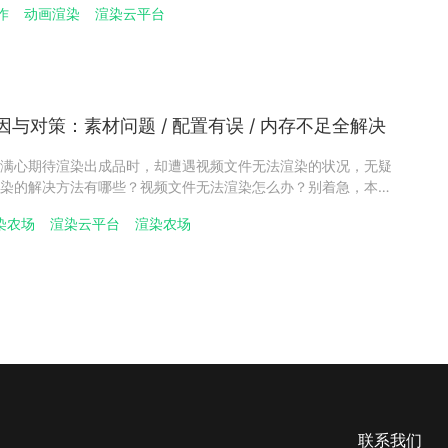
作
动画渲染
渲染云平台
的木材、金属、布料等材质呈现出 触手可及 的真实效果，这也是
与对策：素材问题 / 配置有误 / 内存不足全解决
满心期待渲染出成品时，却遭遇视频文件无法渲染的状况，无疑
染的解决方法有哪些？视频文件无法渲染怎么办？别着急，本文
原因，并提供系统的解决方案，助你顺利完成视频创作。​一、视
染农场
渲染云平台
渲染农场
排查​视频文件无法渲染，往往是由多种因素导致。1、素材问题是
联系我们