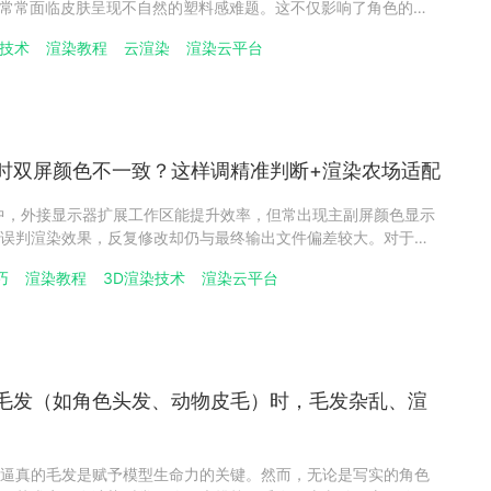
，常常面临皮肤呈现不自然的塑料感难题。这不仅影响了角色的真
力。要突破这一瓶颈，需要系统性地调整材质、光照与渲染设
染技术
渲染教程
云渲染
渲染云平台
计算能力，可以高效地进行多轮参数测试，找到皮肤质感表现的
时双屏颜色不一致？这样调精准判断+渲染农场适配
中，外接显示器扩展工作区能提升效率，但常出现主副屏颜色显示
误判渲染效果，反复修改却仍与最终输出文件偏差较大。对于需
，屏幕颜色不准不仅影响本地创作判断，还可能因误判导致上传
巧
渲染教程
3D渲染技术
渲染云平台
，浪费时间与算力资源。本文将拆解双屏颜色不一致的核心原
渲染毛发（如角色头发、动物皮毛）时，毛发杂乱、渲
逼真的毛发是赋予模型生命力的关键。然而，无论是写实的角色