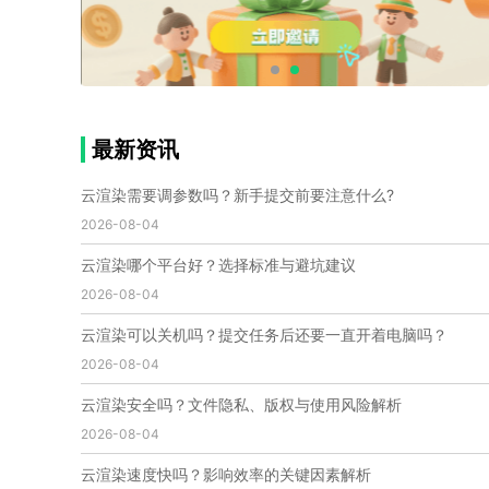
个人渲染农场
小型渲染农场
自建渲染农场
视频渲染农场
渲染农场软件
cpu渲染农场
渲染农场费用
渲染农场下载
模型软件
建模渲染软件
三维建模渲染
3d建模渲染
手机建模渲染
瑞云渲染案例
云渲染案例
云渲染农场
云渲染农场优势
便宜的渲染农场
最新资讯
C4D渲染农场
传统渲染农场
渲染农场怎么选
渲染农场收费
云渲染农场价格
瑞云渲染农场价格
云渲染需要调参数吗？新手提交前要注意什么?
动画渲染农场
动画渲染农场价格
2026-08-04
第十一届世界渲染大赛
世界渲染大赛时间
云渲染哪个平台好？选择标准与避坑建议
世界渲染大赛官网
国际渲染大赛
国际渲染大赛排名
2026-08-04
世界渲染大赛软件
UE云渲染
网页云渲染
瑞云官网
瑞云科技
端云
瑞云渲染官网
云渲染可以关机吗？提交任务后还要一直开着电脑吗？
云渲染官网
深圳瑞云
瑞云客户端
2026-08-04
瑞云渲染客户端
瑞云动画客户端
renderbus
网络渲染软件
云渲染服务
云渲染怎么收费
云渲染安全吗？文件隐私、版权与使用风险解析
云渲染怎么用
云渲染平台
云渲染软件
2026-08-04
云渲染技术
云渲染原理
云渲染插件
云渲染软件
云渲染速度快吗？影响效率的关键因素解析
云渲染引擎
云渲染主机
云渲染软件厂家