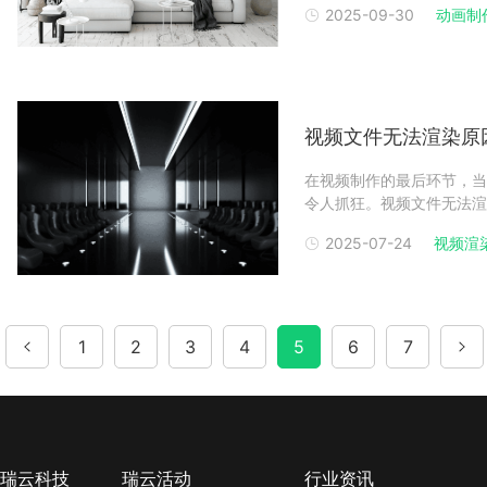
2025-09-30
动画制
方法，能让家具动画渲染中
家具动画渲染打动
视频文件无法渲染原因
在视频制作的最后环节，当
令人抓狂。视频文件无法渲
将针对这一问题，深入剖析
2025-07-24
视频渲
频文件渲染失败的常见原因
高频诱因格式不
1
2
3
4
5
6
7
瑞云科技
瑞云活动
行业资讯