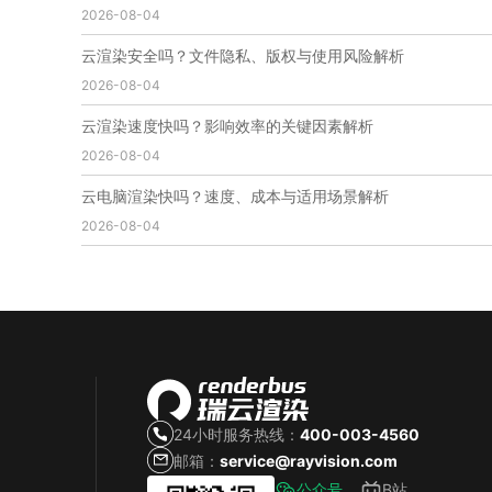
2026-08-04
免费云渲染
云渲染厂家地址
云渲染下载
云渲染网站
云渲染收费
云渲染厂家
云渲染厂商
云渲染安全吗？文件隐私、版权与使用风险解析
云渲染费用
云渲染价格
云渲染参数
云渲染系统
2026-08-04
云渲染架构
第五届瑞云3d渲染动画创作大赛
瑞云渲染大赛
3d渲染大赛
CG动画渲染大赛
云渲染速度快吗？影响效率的关键因素解析
瑞云渲染大赛报名页
瑞云渲染大赛参赛规则
2026-08-04
瑞云渲染大赛奖项
瑞云渲染大赛历届大赛回顾
云电脑渲染快吗？速度、成本与适用场景解析
云渲染电脑
云渲染配置
云主机渲染
视频云渲染
2026-08-04
实时渲染云
实时渲染原理
离线渲染技术
视频云渲染平台
云端渲染器
云端渲染软件
24小时服务热线：
400-003-4560
邮箱：
service@rayvision.com
公众号
B站