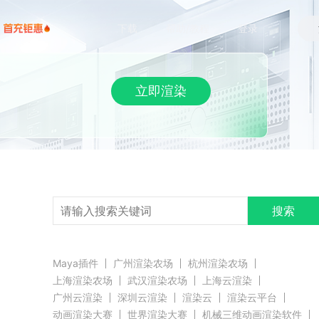
下载
帮助/教程
登录
立即渲染
搜索
Maya插件
广州渲染农场
杭州渲染农场
上海渲染农场
武汉渲染农场
上海云渲染
广州云渲染
深圳云渲染
渲染云
渲染云平台
动画渲染大赛
世界渲染大赛
机械三维动画渲染软件