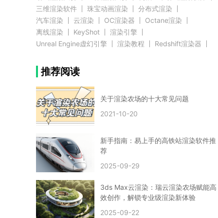
三维渲染软件
珠宝动画渲染
分布式渲染
汽车渲染
云渲染
OC渲染器
Octane渲染
离线渲染
KeyShot
渲染引擎
Unreal Engine虚幻引擎
渲染教程
Redshift渲染器
Blender教程
渲染插件
zbrush实例教程
推荐阅读
3D模型教程
3D建模案例
网络渲染
推荐阅读
云渲染农场使用教程
渲染有噪点
渲染降噪
渲染图黑色
云渲染农场价格
CG建模
Maya
关于渲染农场的十大常见问题
建筑效果图渲染
渲染速度慢
贴图教程
CG角色制作心得
动画渲染
2021-10-20
在线渲染
渲染器
渲染技巧
雕刻3D模型
GPU渲染
cg动画渲染
Blender云端渲染
maya渲染
CG动画
动画制作
新手指南：易上手的高铁站渲染软件推
Blender
CG渲染
渲染农场
云端渲染
荐
3dmax云端渲染
c4d云端渲染
unity3d云端渲染
2025-09-29
渲染图
CG原画
渲染焦散
云渲染疑问
clarisse教程
拟真人物制作
实时渲染
视觉效果
3ds Max云渲染：瑞云渲染农场赋能高
视觉特效
特效
VRay制作案例
VFX案例
效创作，解锁专业级渲染新体验
手动渲染农场
云渲染小课堂
云渲染技巧
2025-09-22