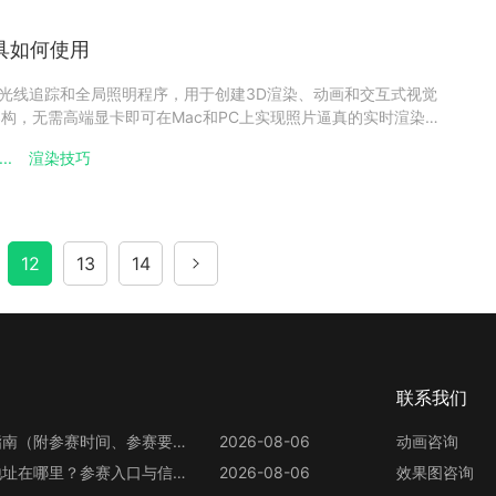
工具如何使用
实时光线追踪和全局照明程序，用于创建3D渲染、动画和交互式视觉
架构，无需高端显卡即可在Mac和PC上实现照片逼真的实时渲染，
Shot支持比任何其他渲染软件更多的3D文件格式，导入超过25种
..
渲染技巧
简单的用户界面，带有拖放材料和环境预设、交互式标签、
12
13
14
联系我们
第13届世界渲染大赛参赛指南（附参赛时间、参赛要求、赛事奖励等）
2026-08-06
动画咨询
第13届世界渲染大赛官网地址在哪里？参赛入口与信息整理
2026-08-06
效果图咨询