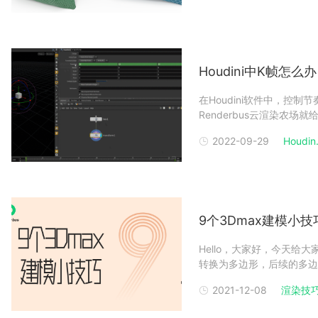
Houdini中K帧怎
在Houdini软件中，控
Renderbus云渲染农
Alt+左键执行K帧操作Ctr
2022-09-29
Houdin.
鼠标中间拖动选择的黄色区域
9个3Dmax建模小
Hello，大家好，今天给
转换为多边形，后续的多边
（实例）复制状态下，如果
2021-12-08
渲染技
图：但是如果是在编辑器上
器的复