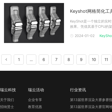
Keyshot网格简化
KeyShot是一个独立的
效果。凭借其基于CPU的
甚至在笔记本电脑上。Key
2024-01-02
KeySho.
不同的文件类型。它有一个
1
...
6
7
8
9
10
11
瑞云科技
瑞云活动
行业资讯
关于我们
企业专享
招纳贤士
教育优惠