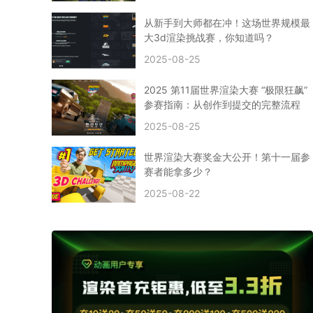
CPU渲染
Arnold案例
3ds Max建模
特效渲染
vr渲染器
效果图渲染
免费云渲染
Autodesk
从新手到大师都在冲！这场世界规模最
2D转3D
SU渲染
圣诞短片
风暴幽灵船
大3d渲染挑战赛，你知道吗？
云渲染大咖专访
CG电影云渲染案例
2025-08-25
Houdini建模案例
自助云渲染农场
Maya使用教程
CG人物制作
Maya基础知识
Blender渲染技巧
2025 第11届世界渲染大赛 “极限狂飙”
3ds Max资讯
3ds Max教程
CG软件资讯
参赛指南：从创作到提交的完整流程
3d云渲染
3dmax渲染
C4D|3d渲染加速
2025-08-25
Substance Painter
3D场景建模教程
渲染设置
vray网络渲染
SAAS渲染农场
Lumion
世界渲染大赛奖金大公开！第十一届参
ZBrush技巧
SketchUp教程
3dmax 渲染慢
赛者能拿多少？
渲染卡顿
云渲染怎么收费
分层渲染
多机渲染
2025-08-22
纹理渲染
全局光引擎
渲染贴图
展UV
拓扑结构
云渲染哪个平台好？
什么是云渲染？
渲染溢色
渲染光斑
渲染软件
3D渲染技术
EEVEE渲染器
Cycles渲染器
C4D教程
Corona降噪器
奥斯卡
电影
建模渲染
人物建模渲染
在线建模渲染
北京渲染农场
成都动画渲染
免费渲染农场
网络渲染农场