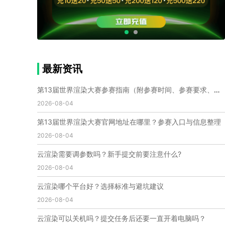
个人渲染农场
小型渲染农场
自建渲染农场
视频渲染农场
渲染农场软件
cpu渲染农场
渲染农场费用
渲染农场下载
模型软件
建模渲染软件
三维建模渲染
3d建模渲染
手机建模渲染
瑞云渲染案例
云渲染案例
云渲染农场
云渲染农场优势
便宜的渲染农场
最新资讯
C4D渲染农场
传统渲染农场
渲染农场怎么选
渲染农场收费
云渲染农场价格
瑞云渲染农场价格
第13届世界渲染大赛参赛指南（附参赛时间、参赛要求、赛事奖励等）
动画渲染农场
动画渲染农场价格
2026-08-04
第十一届世界渲染大赛
世界渲染大赛时间
第13届世界渲染大赛官网地址在哪里？参赛入口与信息整理
世界渲染大赛官网
国际渲染大赛
国际渲染大赛排名
2026-08-04
世界渲染大赛软件
UE云渲染
网页云渲染
瑞云官网
瑞云科技
端云
瑞云渲染官网
云渲染需要调参数吗？新手提交前要注意什么?
云渲染官网
深圳瑞云
瑞云客户端
2026-08-04
瑞云渲染客户端
瑞云动画客户端
renderbus
网络渲染软件
云渲染服务
云渲染怎么收费
云渲染哪个平台好？选择标准与避坑建议
云渲染怎么用
云渲染平台
云渲染软件
2026-08-04
云渲染技术
云渲染原理
云渲染插件
云渲染软件
云渲染可以关机吗？提交任务后还要一直开着电脑吗？
云渲染引擎
云渲染主机
云渲染软件厂家