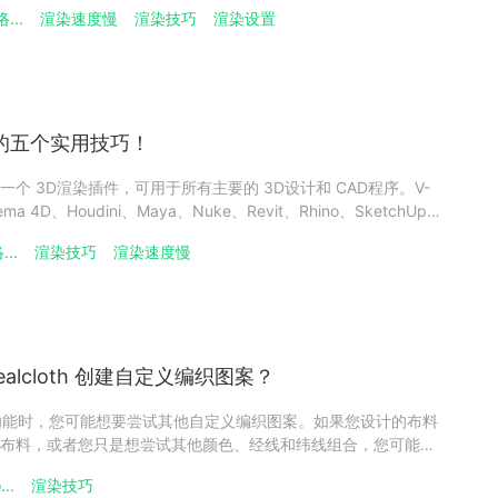
像质量和渲染时间，高图像质量是以长渲染时间为代价的，反之
...
渲染速度慢
渲染技巧
渲染设置
像质量。为了确定图像质量和渲染时间的最佳折中方案，Chaos
率的五个实用技巧！
&reg;是一个 3D渲染插件，可用于所有主要的 3D设计和 CAD程序。V-
ema 4D、Houdini、Maya、Nuke、Revit、Rhino、SketchUp和
家和设计师也可以通过使用 V-Ray的实时光线来追踪探索和分享自己
...
渲染技巧
渲染速度慢
Realcloth 创建自定义编织图案？
lCloth 功能时，您可能想要尝试其他自定义编织图案。如果您设计的布料
布料，或者您只是想尝试其他颜色、经线和纬线组合，您可能需
以使用 RealCloth 程序材料生产具有自定义编织图案的机织织
..
渲染技巧
使用飞散纤维，该材料将显得更具触觉。经线是指