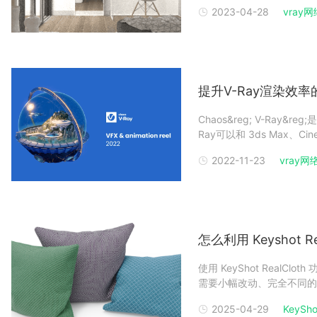
制作主要受两个因素影响图
2023-04-28
vray网络
亦然，快速渲染会产生低图
提升V-Ray渲染效
Chaos&reg; V-Ray
Ray可以和 3ds Max、Cin
Unreal无缝协作。艺术
2022-11-23
vray网络
的项目，
怎么利用 Keyshot 
使用 KeyShot Rea
需要小幅改动、完全不同的
要这样做。定制编织图案您可
2025-04-29
KeySho.
物，这些图案详细到层级。