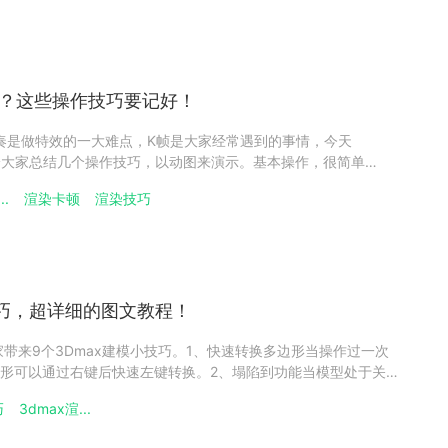
么办？这些操作技巧要记好！
制节奏是做特效的一大难点，K帧是大家经常遇到的事情，今天
场就给大家总结几个操作技巧，以动图来演示。基本操作，很简单
l+Shift+左键删除帧操作Shift+左键打开动画曲线编辑器移动关键帧
..
渲染卡顿
渲染技巧
即可移动选择的关键帧选择关键帧Shift+左
技巧，超详细的图文教程！
大家带来9个3Dmax建模小技巧。1、快速转换多边形当操作过一次
形可以通过右键后快速左键转换。2、塌陷到功能当模型处于关联
对模型加上了编辑器，转换多边形会丢失关联（实例）。如下
巧
3dmax渲...
右键使用“塌陷到”，则可以保留关联（实例），如下图：3、编辑