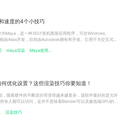
量和速度的4个小技巧
常简称为Maya，是一种3D计算机图形应用程序，可在Windows、
最初由Alias开发，目前由Autodesk拥有和开发。它用于为交互式
电视剧和视觉效果创建资产。您可以通过调整场景中的采样质量、
巧
maya渲染
Maya使用...
软件渲染器）或通过减少伪影和闪烁来提
辨率如何优化设置？这些渲染技巧你要知道！
其功能，随着硬件的不断进步而变得越来越复杂，该软件最好的是允许
有人都可以访问，这并不意味着Blender可以克服低端GPU的局
等的，也不是每个3D设计师都可以使用当今最好的渲染工作站。避
.
渲染技巧
硬件消耗的一种方法是在您的项目中使用低多边形或“低多边