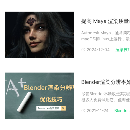
提高 Maya 渲染质
Autodesk Maya，通
macOS和Linux上运行，
3D应用程序、动画电影、
2024-12-04
渲染技
特定对象的采样（Maya
Blender渲染分
尽管Blender不断改进
很多人免费试用它。但即使所
限性。并非所有PC都是平
2021-11-24
Blende..
免渲染高分辨率场景带来的