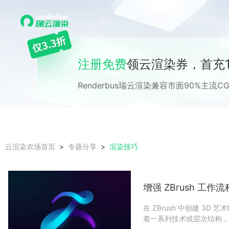
首页
产品与服务
解决方案
注册免费
领云渲染券，首充1
Renderbus瑞云渲染兼容市面90%主
渲染技巧
云渲染农场首页
专题分享
增强 ZBrush 工
在 ZBrush 中创建 
着一系列技术或层次结构，您