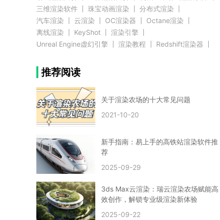
三维渲染软件
珠宝动画渲染
分布式渲染
汽车渲染
云渲染
OC渲染器
Octane渲染
离线渲染
KeyShot
渲染引擎
Unreal Engine虚幻引擎
渲染教程
Redshift渲染器
Blender教程
渲染插件
zbrush实例教程
推荐阅读
3D模型教程
3D建模案例
网络渲染
推荐阅读
云渲染农场使用教程
渲染有噪点
渲染降噪
渲染图黑色
云渲染农场价格
CG建模
Maya
关于渲染农场的十大常见问题
建筑效果图渲染
渲染速度慢
贴图教程
CG角色制作心得
动画渲染
2021-10-20
在线渲染
渲染器
渲染技巧
雕刻3D模型
GPU渲染
cg动画渲染
Blender云端渲染
maya渲染
CG动画
动画制作
新手指南：易上手的高铁站渲染软件推
Blender
CG渲染
渲染农场
云端渲染
荐
3dmax云端渲染
c4d云端渲染
unity3d云端渲染
2025-09-29
渲染图
CG原画
渲染焦散
云渲染疑问
clarisse教程
拟真人物制作
实时渲染
视觉效果
3ds Max云渲染：瑞云渲染农场赋能高
视觉特效
特效
VRay制作案例
VFX案例
效创作，解锁专业级渲染新体验
手动渲染农场
云渲染小课堂
云渲染技巧
2025-09-22