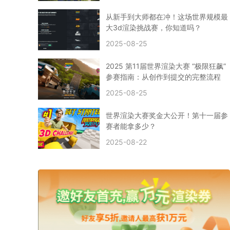
CPU渲染
Arnold案例
3ds Max建模
特效渲染
vr渲染器
效果图渲染
免费云渲染
Autodesk
从新手到大师都在冲！这场世界规模最
2D转3D
SU渲染
圣诞短片
风暴幽灵船
大3d渲染挑战赛，你知道吗？
云渲染大咖专访
CG电影云渲染案例
2025-08-25
Houdini建模案例
自助云渲染农场
Maya使用教程
CG人物制作
Maya基础知识
Blender渲染技巧
2025 第11届世界渲染大赛 “极限狂飙”
3ds Max资讯
3ds Max教程
CG软件资讯
参赛指南：从创作到提交的完整流程
3d云渲染
3dmax渲染
C4D|3d渲染加速
2025-08-25
Substance Painter
3D场景建模教程
渲染设置
vray网络渲染
SAAS渲染农场
Lumion
世界渲染大赛奖金大公开！第十一届参
ZBrush技巧
SketchUp教程
3dmax 渲染慢
赛者能拿多少？
渲染卡顿
云渲染怎么收费
分层渲染
多机渲染
2025-08-22
纹理渲染
全局光引擎
渲染贴图
展UV
拓扑结构
云渲染哪个平台好？
什么是云渲染？
渲染溢色
渲染光斑
渲染软件
3D渲染技术
EEVEE渲染器
Cycles渲染器
C4D教程
Corona降噪器
奥斯卡
电影
建模渲染
人物建模渲染
在线建模渲染
北京渲染农场
成都动画渲染
免费渲染农场
网络渲染农场