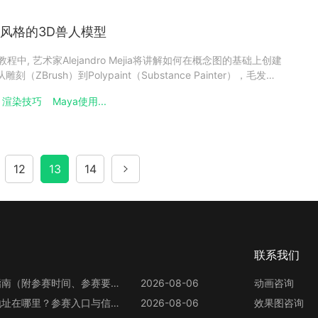
通风格的3D兽人模型
绍在本教程中, 艺术家Alejandro Mejia将讲解如何在概念图的基础上创建
ZBrush）到Polypaint（Substance Painter），毛发
等（Maya – Arnold）。雕刻从ZBrush的基础球型开始制作，刚
渲染技巧
Maya使用...
12
13
14
联系我们
第13届世界渲染大赛参赛指南（附参赛时间、参赛要求、赛事奖励等）
2026-08-06
动画咨询
第13届世界渲染大赛官网地址在哪里？参赛入口与信息整理
2026-08-06
效果图咨询