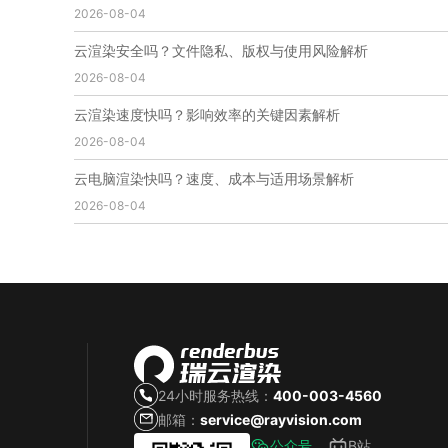
2026-08-04
免费云渲染
云渲染厂家地址
云渲染下载
云渲染网站
云渲染收费
云渲染厂家
云渲染厂商
云渲染安全吗？文件隐私、版权与使用风险解析
云渲染费用
云渲染价格
云渲染参数
云渲染系统
2026-08-04
云渲染架构
第五届瑞云3d渲染动画创作大赛
瑞云渲染大赛
3d渲染大赛
CG动画渲染大赛
云渲染速度快吗？影响效率的关键因素解析
瑞云渲染大赛报名页
瑞云渲染大赛参赛规则
2026-08-04
瑞云渲染大赛奖项
瑞云渲染大赛历届大赛回顾
云电脑渲染快吗？速度、成本与适用场景解析
云渲染电脑
云渲染配置
云主机渲染
视频云渲染
2026-08-04
实时渲染云
实时渲染原理
离线渲染技术
视频云渲染平台
云端渲染器
云端渲染软件
24小时服务热线：
400-003-4560
邮箱：
service@rayvision.com
公众号
B站