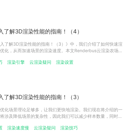
入了解3D渲染性能的指南！（4）
入了解3D渲染性能的指南！（3）》中，我们介绍了如何快速渲
化，从而加速场景的渲染速度。本文Renderbus云渲染农场将
用料、反射、材质等方面的优化，提升场景渲染的速度。灯光每
巧
渲染引擎
云渲染疑问
渲染设置
的物体还是实际的发光物体，都会向场景添加更多必须在渲染时
入了解3D渲染性能的指南！（3）
优化场景理论足够多，让我们更快地渲染。我们现在将介绍的一
将涉及降低场景的复杂性，因此我们可以减少样本数量，同时仍
还记得减少渲染时间的两个步骤吗？第一步是找出导致减速的真
置
渲染速度慢
云渲染疑问
渲染技巧
除原则查找导致减速的原因的最简单方法是利用排除原理。举个例