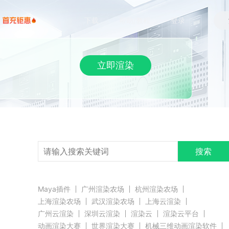
下载
帮助/教程
登录
立即渲染
搜索
Maya插件
广州渲染农场
杭州渲染农场
上海渲染农场
武汉渲染农场
上海云渲染
广州云渲染
深圳云渲染
渲染云
渲染云平台
动画渲染大赛
世界渲染大赛
机械三维动画渲染软件