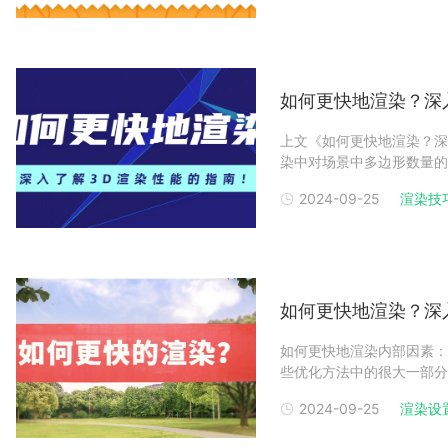
可能地接近所
如何更快地渲染？深
上文《如何更快地渲染？深
染中对场景中多边形数量的优
继续带您从场景内部灯光、
2024-09-25
渲染技
个发光器，无论是发光材质
进行追踪的
如何更快地渲染？深
如何更快地渲染内部因素：
些优化方法中的很大一部分
然获得无噪声的最终图像。
2024-09-25
渲染设
正原因。首先找到瓶颈–排
子：如果场景中有一