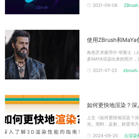
越多，您为自己创建的工作流
2021-09-08
ZBrush.
最适合您的需求。尝试利用
使用ZBrush和Ma
角色艺术家乔什·华莱士（Jo
多MAYA渲染出来的照片，
Wallace），是纳米比
2021-07-23
zbrush..
世界》和《星球大战旧共和
如何更快地渲染？深
上文《如何更快地渲染？深
光、用料、反射、材质等方面
继续从渲染设置、全局照明
2024-09-25
云渲染
置是加快渲染速度的最有效