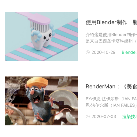
使用Blender制作
介绍这是使用Blender制作一
是来自巴西圣卡塔琳娜州（Sa
学位，并从3年前开始学习Bl
2020-10-29
Blende.
的制作和渲染器的使用方式
RenderMan：
BY:伊恩·法伊尔斯（IAN F
恩·法伊尔斯（IAN FAI
年来RenderMan在这
2020-07-03
渲染技
员》的影片制作，皮克斯面