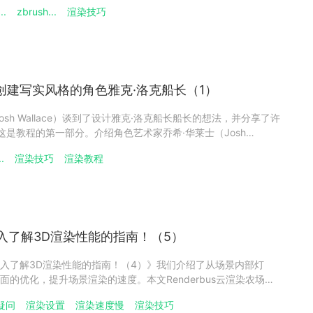
程就越先进。ZBrush 让您负责、创建自己的菜单并组织界面以
..
zbrush...
渲染技巧
这一点并保存您自己的偏好。如果有您经常使用的画笔
Ya创建写实风格的角色雅克·洛克船长（1）
sh Wallace）谈到了设计雅克·洛克船长船长的想法，并分享了许
这是教程的第一部分。介绍角色艺术家乔希·华莱士（Josh
亚（位于非洲西南部）的一位角色艺术家。 自很多年前观看过《魔兽
.
渲染技巧
渲染教程
国》CG动画以来，他就一直痴迷于动画和电影。这个
入了解3D渲染性能的指南！（5）
入了解3D渲染性能的指南！（4）》我们介绍了从场景内部灯
的优化，提升场景渲染的速度。本文Renderbus云渲染农场将
、渲染区域等方面介绍如何提升渲染速度。渲染设置调整渲染设
疑问
渲染设置
渲染速度慢
渲染技巧
方法之一。但是，与往常一样，我们不仅要降低质量，还希望尽