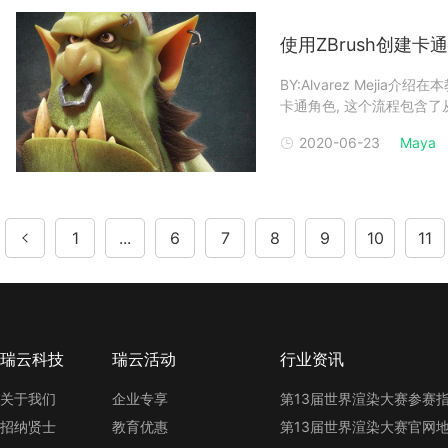
使用ZBrush创建卡
BY:Alvarez Mejia介
卡通角色, 这个流程包含了从雕刻（
（Xgen），照明/材质/渲染
2020-06-23
Maya
开始是主
1
...
6
7
8
9
10
11
瑞云科技
瑞云活动
行业资讯
关于我们
企业专享
招纳贤士
教育优惠