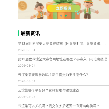
个人渲染农场
小型渲染农场
自建渲染农场
视频渲染农场
渲染农场软件
cpu渲染农场
渲染农场费用
渲染农场下载
模型软件
建模渲染软件
三维建模渲染
3d建模渲染
手机建模渲染
瑞云渲染案例
云渲染案例
云渲染农场
云渲染农场优势
便宜的渲染农场
最新资讯
C4D渲染农场
传统渲染农场
渲染农场怎么选
渲染农场收费
云渲染农场价格
瑞云渲染农场价格
第13届世界渲染大赛参赛指南（附参赛时间、参赛要求、赛事奖励等）
动画渲染农场
动画渲染农场价格
2026-08-04
第十一届世界渲染大赛
世界渲染大赛时间
第13届世界渲染大赛官网地址在哪里？参赛入口与信息整理
世界渲染大赛官网
国际渲染大赛
国际渲染大赛排名
2026-08-04
世界渲染大赛软件
UE云渲染
网页云渲染
瑞云官网
瑞云科技
端云
瑞云渲染官网
云渲染需要调参数吗？新手提交前要注意什么?
云渲染官网
深圳瑞云
瑞云客户端
2026-08-04
瑞云渲染客户端
瑞云动画客户端
renderbus
网络渲染软件
云渲染服务
云渲染怎么收费
云渲染哪个平台好？选择标准与避坑建议
云渲染怎么用
云渲染平台
云渲染软件
2026-08-04
云渲染技术
云渲染原理
云渲染插件
云渲染软件
云渲染可以关机吗？提交任务后还要一直开着电脑吗？
云渲染引擎
云渲染主机
云渲染软件厂家