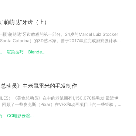
一颗“萌萌哒”牙齿（上）
颗“萌萌哒”牙齿教程的第一部分。24岁的Marcel Luiz Stocker
nta Catarina）的3D艺术家。曾于2017年底完成游戏设计学士
ender。虽然他也会使用MAYA，但相比之下，还是觉得Blender
..
渲染技巧
Blende...
更符合他
《美食总动员》中老鼠雷米的毛发制作
AILES）《美食总动员》在中的老鼠拥有1,150,070根毛发 最近伊
LES）回顾了一些皮克斯（Pixar）在VFX和动画项目上的一些经验，多
些项目中发挥了关键作用。本文中伊恩·法伊尔斯主要讲解了《美食总动
巧
CG电影云渲...
对的最重要的挑战就是