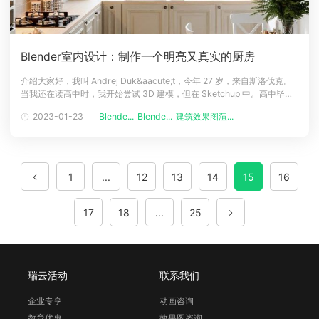
Blender室内设计：制作一个明亮又真实的厨房
介绍大家好，我叫 Andrej Duk&aacute;t，今年 27 岁，来自斯洛伐克。
当我还在读高中时，我开始尝试 3D 建模，但在 Sketchup 中。高中毕业
后，我进入莫斯科大学平面设计专业。这个分支不太吸引我，所以我把它
2023-01-23
Blende...
Blende...
建筑效果图渲...
改成了室内外设计。我几乎在整个学习过程中都在 Sketchup 工作，直到
最后我决定学习 Blender。我只
1
...
12
13
14
15
16
17
18
...
25
瑞云活动
联系我们
企业专享
动画咨询
教育优惠
效果图咨询