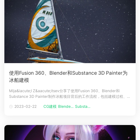
使用Fusion 360、Blender和Substance 3D Painter为
冰船建模
Mija&iacute;l Z&aacute;itsev分享了使用Fusion 360、Blender和
Substance 3D Painter制作冰船项目背后的工作流程，包括建模过程、纹
理过程等，还解释了木材层是如何创建的。下面和云渲染小编一起看看制
2023-02-22
CG建模
Blende...
Substa...
作教程！冰船项目今天，我想告诉大家冰船的创作情况。冰船（偶尔也被
称为冰船或传统意义上的冰