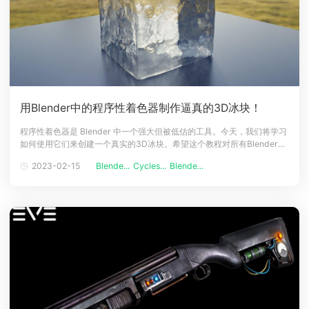
用Blender中的程序性着色器制作逼真的3D冰块！
程序性着色器是 Blender 中一个强大但被低估的工具。今天，我们将学习
如何使用它们来创建一个真实的3D冰块。希望这个教程对所有Blender初
学者来说是一个有效的入门教程，你将很快从头开始创建冰的材料。现在
2023-02-15
Blende...
Cycles...
Blende...
欢迎和云渲染小编一起深入了解这个过程。在一个较高的水平上，我们需
要调整的属性是创建一些真实的冰：&bull;形状&bull;环境&