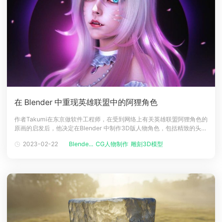
在 Blender 中重现英雄联盟中的阿狸角色
作者Takumi在东京做软件工程师，在受到网络上有关英雄联盟阿狸角色的
原画的启发后，他决定在Blender 中制作3D版人物角色，包括精致的头发
和可爱的表情。现在就和云渲染小编一起阅读作者在 Blender 中重现英雄
2023-02-22
Blende...
CG人物制作
雕刻3D模型
CG原画
联盟中阿狸角色的教程和技巧吧！简介大家好，我是来自日本的Takumi，
我在东京做软件工程师。制作3D CG对我来说只是一种