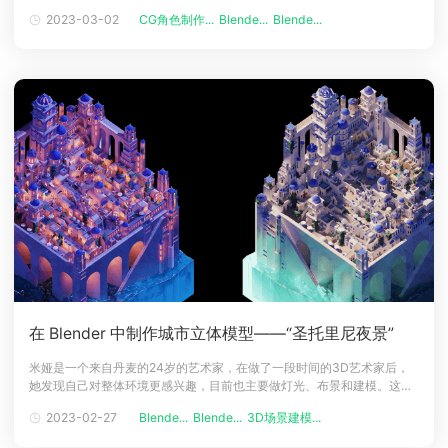
是作者讲解如何去制作一个陶瓷质感的3D角色，接下来跟随云渲染的小编
2023-03-02
CG角色制作...
Blende...
Blende...
下载
一起来看看吧。介绍大家好! 我是C. Atalluc，是一名软件工程师，在3D等
动画客户端
动画客户端
动画客户端
动画客户端
动画客户端
动画客户端
方面没有接受过正式的培训。我喜欢制作东西，只是为了它
效果图客户端
效果图客户端
效果图客户端
效果图客户端
效果图客户端
效果图客户端
帮助/教程
登录
在 Blender 中制作城市立体模型——“圣托里尼夜景”
米娅是一个来自丹麦的24岁的艺术家，在做了一段时间的3D艺术家后，
她发现自己对整体环境更感兴趣，目前也主要做灯光、布景和建模。这个
项目中她的目标是创建一个等距场景，使自己能够在Blender中使用不同
2023-02-27
Blende...
Blende...
3D场景建模...
的照明设置。接下来和渲染农场小编一起阅读作者是如何在Blender中制
作城市立体模型圣托里尼夜景的吧！自我介绍我叫米娅，是一个来自丹麦