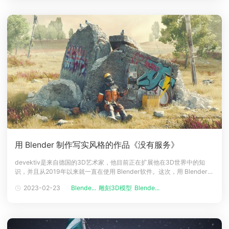
的24
用 Blender 制作写实风格的作品《没有服务》
devektiv是来自德国的3D艺术家，他目前正在扩展他在3D世界中的知
识，并且从2019年以来就一直在使用 Blender软件。这次，用 Blender
制作写实风格的作品《没有服务》的想法，就来自于他资产库中的一个公
2023-02-23
Blende...
雕刻3D模型
Blende...
用电话模型，接下来就和渲染农场小编一起阅读制作全过程吧！简介嗨！
我的名字是Felix，又名devektiv，我做3D艺术