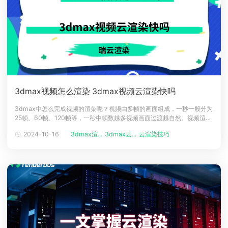
3dmax视频怎么渲染 3dmax视频云渲染快吗
3dmax中怎么完成视频的渲染呢？视频由多帧的画面组成，一秒一般分为
25帧、60帧、120帧等，一秒中帧数越多视频画面过渡越自然。视频渲染
就是渲染每帧画面而已，再通过序列号进行排序组成的内容，视频渲染与
2024-10-16
3dmax渲...
3dmax云...
云渲染技巧
动画渲染一致，如果渲染慢可以选择云渲染服务，开启高效渲染方式，下
面一起来看看视频渲染几个要点吧。3dmax视频怎么渲染1、3dmax软
件，