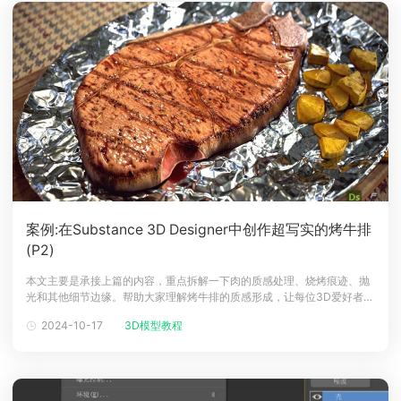
案例:在Substance 3D Designer中创作超写实的烤牛排
(P2)
本文主要是承接上篇的内容，重点拆解一下肉的质感处理、烧烤痕迹、抛
光和其他细节边缘。帮助大家理解烤牛排的质感形成，让每位3D爱好者都
可创作出超写实的作品。肉的质感一个非常重要的子网络负责肉的质地。
2024-10-17
3D模型教程
基本形状部分从一个简单的圆锥体基元开始，我以此为基础创建了四个不
同的非均匀缩放版本。然后，我在它们之上添加了一些称为小神经细节的
特征。使用 Til