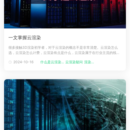
一文掌握云渲染
很多接触3D渲染初学者，对于云渲染的概念不是非常清楚。云渲染怎么
选，云渲染怎么计费，云渲染有点是什么，云渲染属于在行业主流的线上
渲染方式，为不少影视动画企业提供极大的便利性。也有不少人对云渲染
2024-10-16
什么是云渲染...
云渲染疑问
渲染技巧
不是很清楚，针对这些问题，小编利用最简单的话语来帮助大家属性云渲
染，一起往下看。云渲染是什么意思？云渲染，简单来说，就是把本地的
3D渲染工作迁移到远