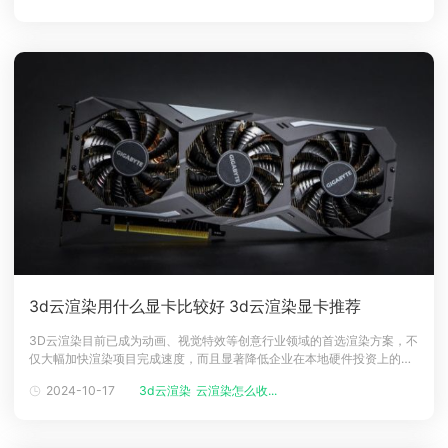
渲染方面？本文将从以下几个方面为您进行介绍。CPU渲染和GPU渲染的
区别首先，
3d云渲染用什么显卡比较好 3d云渲染显卡推荐
3D云渲染目前已成为动画、视觉特效等创意行业领域的首选渲染方案，不
仅大幅加快渲染项目完成速度，而且显著降低企业在本地硬件投资上的成
本，面对众多云渲染选项，企业在选择合适的云渲染平台时，往往会细致
2024-10-17
3d云渲染
云渲染怎么收...
评估其配置方案的性能与效益，今天就来介绍下云渲染配置的选择策略。
3d云渲染用什么显卡比较好？3D云渲染通常使用性能强大的显卡来进行
高效率地渲染处理