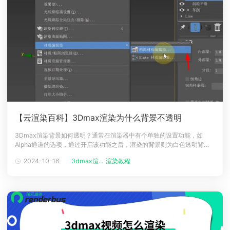
【云渲染百科】3Dmax渲染为什么背景不透明
3Dmax渲染背景如何透明？通常在渲染器中有个单独的设置功能，如
Alpha通道的选项，通过开启该功能之后，渲染的背景则为白色透明背
景，当然还有部分原因在于材质问题，确认材质中的透明度设置等。如果
2024-10-16
3dmax渲...
渲染教程
遇到渲染过慢，也可以选择云渲染服务，高效、稳定、安全。下面一起来
看看3Dmax渲染中这几个问题！3Dmax渲染背景不透明原因与解决原因
一：材质属性