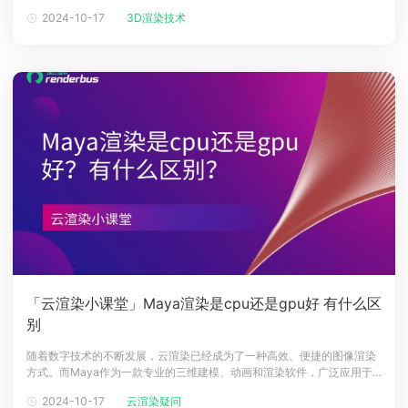
通等方面。本文将深入分析3D渲染效果图在不同场景中的应用和未来发展
2024-10-17
3D渲染技术
下载
趋势。一、3D渲染效果图的重要性3D渲染效果图在建筑、游戏开发、电
动画客户端
动画客户端
动画客户端
动画客户端
动画客户端
动画客户端
影制作、工业设计等各个领域都有广泛应用。通过这种图像，设计师能够
更准确地展示设
效果图客户端
效果图客户端
效果图客户端
效果图客户端
效果图客户端
效果图客户端
帮助/教程
登录
「云渲染小课堂」Maya渲染是cpu还是gpu好 有什么区
别
随着数字技术的不断发展，云渲染已经成为了一种高效、便捷的图像渲染
方式。而Maya作为一款专业的三维建模、动画和渲染软件，广泛应用于
影视、游戏、建筑等领域。在渲染方面，有人会问到底是使用CPU还是
2024-10-17
云渲染疑问
GPU好呢？它们之间又有什么区别呢？云渲染方面又是如何帮助到Maya