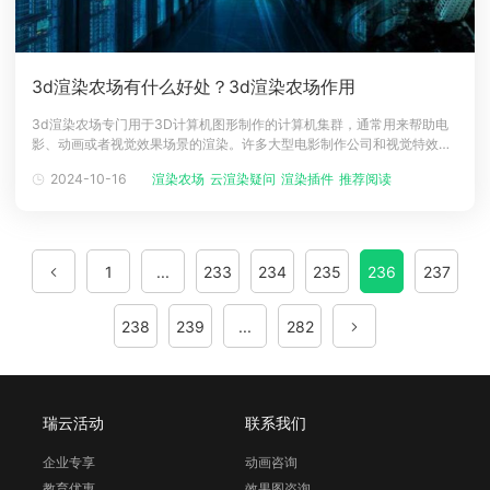
3d渲染农场有什么好处？3d渲染农场作用
3d渲染农场专门用于3D计算机图形制作的计算机集群，通常用来帮助电
影、动画或者视觉效果场景的渲染。许多大型电影制作公司和视觉特效工
作室可能拥有自己的渲染农场，而小型工作室或个人用户可能会选择租用
2024-10-16
渲染农场
云渲染疑问
渲染插件
推荐阅读
手动渲染农场
云渲染服务来处理他们的渲染需求。本文整理3d渲染农场好处与作用，一
起来看看吧！3d渲染农场好处与作用1、时间效率：渲染农场显著加快渲
染过程，将原本
1
...
233
234
235
236
237
238
239
...
282
瑞云活动
联系我们
企业专享
动画咨询
教育优惠
效果图咨询