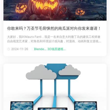
你敢来吗？万圣节毛骨悚然的南瓜派对向你发来邀请！
大家好，我叫Mauro Fanti，我是一名来自意大利撒丁岛的建筑工程师兼
自由视觉艺术家，对角色和环境设计感兴趣，对漫画、动画和复古游戏充
满热情。我来自一个传统艺术的艺术家家庭，从小就接触铅笔、颜料和画
2024-11-26
Blende...
3D场景建模...
笔。在大学期间，我研究3D世界的制作，并在建筑领域深化了对3ds
Max的使用，在我职业生涯的的第一年我一直在使用3ds Max，直到20