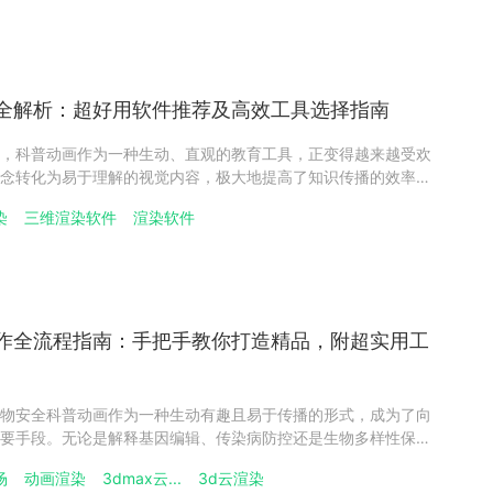
全解析：超好用软件推荐及高效工具选择指南
，科普动画作为一种生动、直观的教育工具，正变得越来越受欢
念转化为易于理解的视觉内容，极大地提高了知识传播的效率和
量的科普动画不仅需要创意构思和精细的动画设计，还需要强大
染
三维渲染软件
渲染软件
的视觉呈现。本文将全面解析科普动画的制作与渲染流程，并推
作全流程指南：手把手教你打造精品，附超实用工
物安全科普动画作为一种生动有趣且易于传播的形式，成为了向
要手段。无论是解释基因编辑、传染病防控还是生物多样性保
帮助观众理解复杂的概念。本文将手把手教你制作生物安全科普
场
动画渲染
3dmax云...
3d云渲染
染，为你提供超详细的流程和实用工具推荐。一、生物安全科普