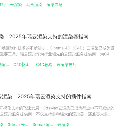
技巧
云渲染
动画渲染
渲染农场
制作流程周期，并推荐适配的软件工具与云端渲染方案。一、三
染：2025年瑞云渲染支持的渲染器指南
和动画制作技术的不断进步，Cinema 4D（C4D）云渲染已成为设
重要工具。瑞云渲染作为行业领先的云渲染服务提供商，为C4D
器选择，以满足不同项目的需求。本文将对瑞云渲染C4D云渲染
渲...
C4D|3d...
C4D教程
云渲染技巧
，帮助用户了解各渲染器的特点和优势，提升渲染效率和作品质
x云渲染：2025年瑞云渲染支持的插件指南
和可视化技术的飞速发展，3dsMax云渲染已成为行业中不可或缺的
云渲染服务提供商，不仅支持多种强大的渲染器，还兼容众多高
化的项目需求。本文将对瑞云渲染3dsMax云渲染支持的插件进
染
3dmax云...
3dmax渲...
云渲染
各插件的功能和优势，提升创作效率和作品质量。3dsMax云渲