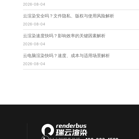
2026-08-04
免费云渲染
云渲染厂家地址
云渲染下载
云渲染网站
云渲染收费
云渲染厂家
云渲染厂商
云渲染安全吗？文件隐私、版权与使用风险解析
云渲染费用
云渲染价格
云渲染参数
云渲染系统
2026-08-04
云渲染架构
第五届瑞云3d渲染动画创作大赛
瑞云渲染大赛
3d渲染大赛
CG动画渲染大赛
云渲染速度快吗？影响效率的关键因素解析
瑞云渲染大赛报名页
瑞云渲染大赛参赛规则
2026-08-04
瑞云渲染大赛奖项
瑞云渲染大赛历届大赛回顾
云电脑渲染快吗？速度、成本与适用场景解析
云渲染电脑
云渲染配置
云主机渲染
视频云渲染
2026-08-04
实时渲染云
实时渲染原理
离线渲染技术
视频云渲染平台
云端渲染器
云端渲染软件