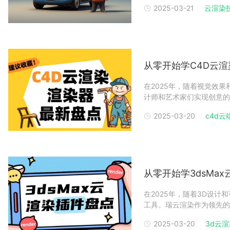
2025-03-21
云渲染
件有哪些？本文将深入解析
维产品动画制作周期详
从零开始学C4D云渲
在2025年，随着视觉效果
计师和艺术家们实现创意的
用户提供了多种强大的渲染
2025-03-20
c4d云端
支持的渲染器进行最新盘点
量
从零开始学3dsMa
在2025年，随着3D设计
工具。瑞云渲染作为领先的
效的插件，以满足用户多样
2025-03-20
3d云渲
行最新盘点，帮助用户了解