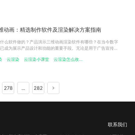
维动画：精选制作软件及渲染解决方案指南
什么软件做的？产品演示三维动画渲染软件有哪些？在当今数字
已成为展示产品设计和功能的重要手段。无论是用于广告宣传、
质量的产品演示三维动画都能有效吸引观众的注意力。而选择合
染
云渲染
云渲染小课堂
云渲染怎么收...
，对于制作出令人满意的动画效果至关重要。产品演示三维动画
278
...
282
联系我们