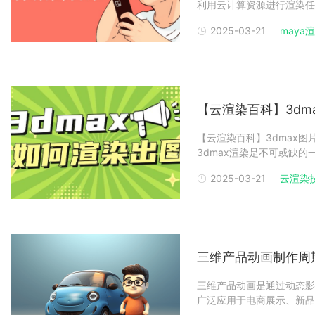
利用云计算资源进行渲染任
画项目。瑞云渲染（Rend
2025-03-21
maya
件，包括Maya。以下是使
【云渲染百科】3dm
【云渲染百科】3dmax图
3dmax渲染是不可或缺
像或动画。然而，对于初学
2025-03-21
云渲染
详细盘点3dmax渲染出图
三维产品动画制作周
三维产品动画是通过动态影
广泛应用于电商展示、新品
维产品动画渲染软件及团队