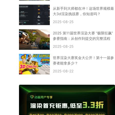
CPU渲染
Arnold案例
3ds Max建模
特效渲染
vr渲染器
效果图渲染
免费云渲染
Autodesk
从新手到大师都在冲！这场世界规模最
2D转3D
SU渲染
圣诞短片
风暴幽灵船
大3d渲染挑战赛，你知道吗？
云渲染大咖专访
CG电影云渲染案例
2025-08-25
Houdini建模案例
自助云渲染农场
Maya使用教程
CG人物制作
Maya基础知识
Blender渲染技巧
2025 第11届世界渲染大赛 “极限狂飙”
3ds Max资讯
3ds Max教程
CG软件资讯
参赛指南：从创作到提交的完整流程
3d云渲染
3dmax渲染
C4D|3d渲染加速
2025-08-25
Substance Painter
3D场景建模教程
渲染设置
vray网络渲染
SAAS渲染农场
Lumion
世界渲染大赛奖金大公开！第十一届参
ZBrush技巧
SketchUp教程
3dmax 渲染慢
赛者能拿多少？
渲染卡顿
云渲染怎么收费
分层渲染
多机渲染
2025-08-22
纹理渲染
全局光引擎
渲染贴图
展UV
拓扑结构
云渲染哪个平台好？
什么是云渲染？
渲染溢色
渲染光斑
渲染软件
3D渲染技术
EEVEE渲染器
Cycles渲染器
C4D教程
Corona降噪器
奥斯卡
电影
建模渲染
人物建模渲染
在线建模渲染
北京渲染农场
成都动画渲染
免费渲染农场
网络渲染农场