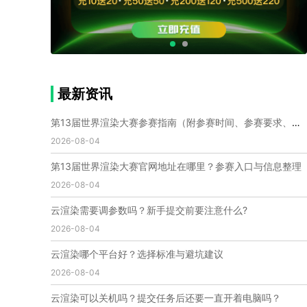
个人渲染农场
小型渲染农场
自建渲染农场
视频渲染农场
渲染农场软件
cpu渲染农场
渲染农场费用
渲染农场下载
模型软件
建模渲染软件
三维建模渲染
3d建模渲染
手机建模渲染
瑞云渲染案例
云渲染案例
云渲染农场
云渲染农场优势
便宜的渲染农场
最新资讯
C4D渲染农场
传统渲染农场
渲染农场怎么选
渲染农场收费
云渲染农场价格
瑞云渲染农场价格
第13届世界渲染大赛参赛指南（附参赛时间、参赛要求、赛事奖励等）
动画渲染农场
动画渲染农场价格
2026-08-04
第十一届世界渲染大赛
世界渲染大赛时间
第13届世界渲染大赛官网地址在哪里？参赛入口与信息整理
世界渲染大赛官网
国际渲染大赛
国际渲染大赛排名
2026-08-04
世界渲染大赛软件
UE云渲染
网页云渲染
瑞云官网
瑞云科技
端云
瑞云渲染官网
云渲染需要调参数吗？新手提交前要注意什么?
云渲染官网
深圳瑞云
瑞云客户端
2026-08-04
瑞云渲染客户端
瑞云动画客户端
renderbus
网络渲染软件
云渲染服务
云渲染怎么收费
云渲染哪个平台好？选择标准与避坑建议
云渲染怎么用
云渲染平台
云渲染软件
2026-08-04
云渲染技术
云渲染原理
云渲染插件
云渲染软件
云渲染可以关机吗？提交任务后还要一直开着电脑吗？
云渲染引擎
云渲染主机
云渲染软件厂家