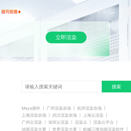
下载
帮助/教程
登录
立即渲染
搜索
Maya插件
广州渲染农场
杭州渲染农场
上海渲染农场
武汉渲染农场
上海云渲染
广州云渲染
深圳云渲染
渲染云
渲染云平台
动画渲染大赛
世界渲染大赛
机械三维动画渲染软件