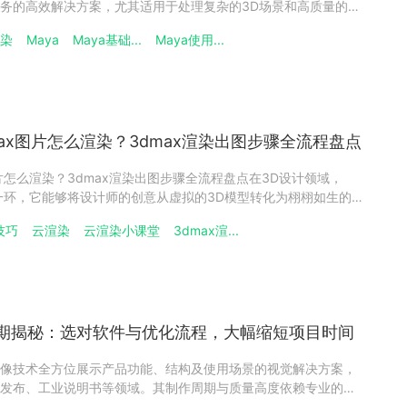
务的高效解决方案，尤其适用于处理复杂的3D场景和高质量的动
erbus）作为行业内领先的云渲染服务提供商，支持多种主流3D软
渲染
Maya
Maya基础...
Maya使用...
用瑞云渲染进行Maya云渲染操作指南合集一、May
ax图片怎么渲染？3dmax渲染出图步骤全流程盘点
片怎么渲染？3dmax渲染出图步骤全流程盘点在3D设计领域，
的一环，它能够将设计师的创意从虚拟的3D模型转化为栩栩如生的图
者来说，3dmax渲染过程可能显得复杂且令人困惑。本文将为您
技巧
云渲染
云渲染小课堂
3dmax渲...
的步骤，帮助您轻松掌握这一关键技能。一、3dmax渲染准备
期揭秘：选对软件与优化流程，大幅缩短项目时间
像技术全方位展示产品功能、结构及使用场景的视觉解决方案，
发布、工业说明书等领域。其制作周期与质量高度依赖专业的三
协作效率。那么，三维产品动画要做多久？三维产品动画制作软