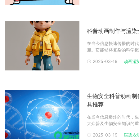
染
科普动画制作与渲染
在当今信息快速传播的时代
迎。它能够将复杂的科学概
效果。然而，制作一部高质
2025-03-19
动画渲
的渲染技术支持来实现最终
荐几款超好用的软件及
生物安全科普动画制
具推荐
在当今信息爆炸的时代，生
大众普及生物安全知识的重
护，动画都能以直观的方式
2025-03-19
渲染农
动画，从创意构思到最终渲