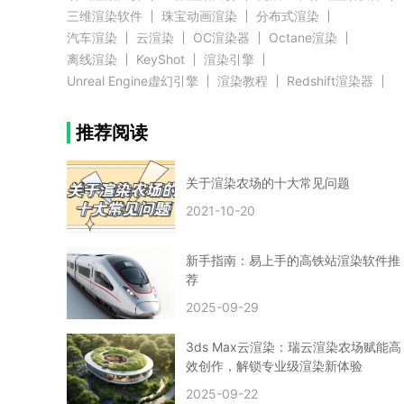
三维渲染软件
珠宝动画渲染
分布式渲染
汽车渲染
云渲染
OC渲染器
Octane渲染
离线渲染
KeyShot
渲染引擎
Unreal Engine虚幻引擎
渲染教程
Redshift渲染器
Blender教程
渲染插件
zbrush实例教程
推荐阅读
3D模型教程
3D建模案例
网络渲染
推荐阅读
云渲染农场使用教程
渲染有噪点
渲染降噪
渲染图黑色
云渲染农场价格
CG建模
Maya
关于渲染农场的十大常见问题
建筑效果图渲染
渲染速度慢
贴图教程
CG角色制作心得
动画渲染
2021-10-20
在线渲染
渲染器
渲染技巧
雕刻3D模型
GPU渲染
cg动画渲染
Blender云端渲染
maya渲染
CG动画
动画制作
新手指南：易上手的高铁站渲染软件推
Blender
CG渲染
渲染农场
云端渲染
荐
3dmax云端渲染
c4d云端渲染
unity3d云端渲染
2025-09-29
渲染图
CG原画
渲染焦散
云渲染疑问
clarisse教程
拟真人物制作
实时渲染
视觉效果
3ds Max云渲染：瑞云渲染农场赋能高
视觉特效
特效
VRay制作案例
VFX案例
效创作，解锁专业级渲染新体验
手动渲染农场
云渲染小课堂
云渲染技巧
2025-09-22