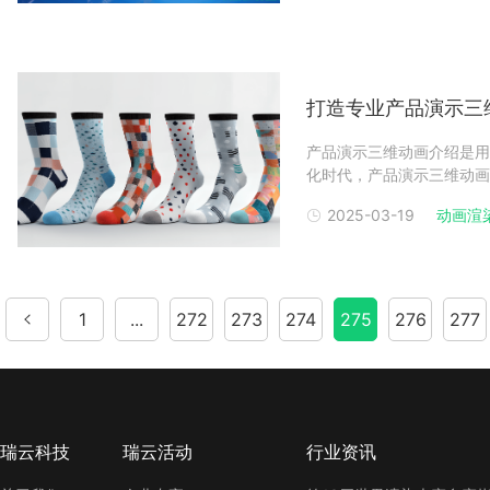
动画的制作流程科普动画
打造专业产品演示三
产品演示三维动画介绍是用
化时代，产品演示三维动画
产品演示还是技术培训，高
2025-03-19
动画渲
适的软件以及掌握渲染技巧
渲染软件有哪些？在众
1
...
272
273
274
275
276
277
瑞云科技
瑞云活动
行业资讯