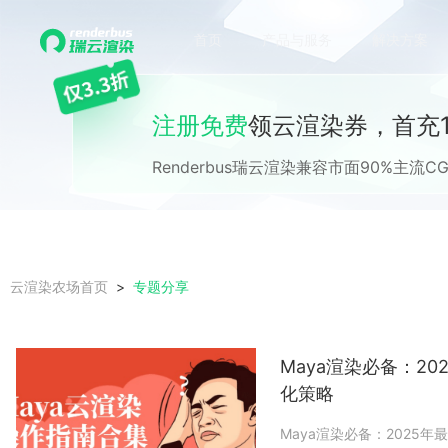
首页
产品与服务
解决方案
注册免费
领云渲染券，首充1
Renderbus瑞云渲染兼容市面90%主
专题分享
云渲染农场首页
Maya渲染必备：20
化策略
Maya渲染必备：2025