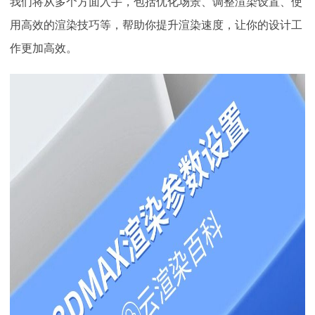
我们将从多个方面入手，包括优化场景、调整渲染设置、使
下载
动画客户端
动画客户端
动画客户端
动画客户端
动画客户端
动画客户端
用高效的渲染技巧等，帮助你提升渲染速度，让你的设计工
作更加高效。
效果图客户端
效果图客户端
效果图客户端
效果图客户端
效果图客户端
效果图客户端
帮助/教程
登录