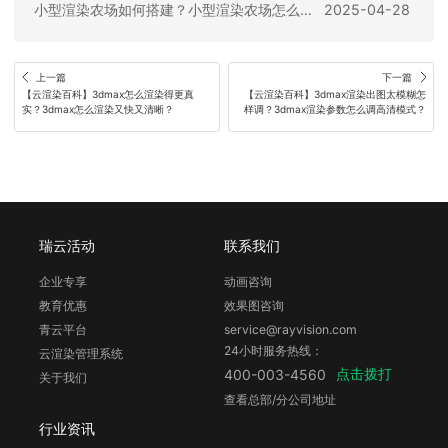
小型渲染农场如何搭建？小型渲染农场怎么做？
2025-04-28
上一篇
下一篇
【云渲染百科】3dmax怎么渲染得更真
【云渲染百科】3dmax渲染出图太模糊怎
实？3dmax怎么渲染又快又清晰？
样调？3dmax渲染参数怎么调高清模式？
瑞云活动
联系我们
企业专享
动画咨询
教育优惠
效果图咨询
青云平台
service@rayvision.com
24小时服务热线：
云渲染管理系统
点击拨打
400-003-4560
关于我们
查看总部/分公司地址
行业资讯