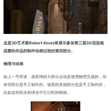
下载
动画客户端
动画客户端
动画客户端
动画客户端
动画客户端
动画客户端
效果图客户端
效果图客户端
效果图客户端
效果图客户端
效果图客户端
效果图客户端
帮助/教程
登录
这是3D艺术家Robert Kouts将展示参加第三届3D渲染挑
战赛的作品的制作动画过程的第四部分。
物理与动画
如上一节所述，虽然球的大部分运动是使用物理完成的，但
有些部分是手工制作的。场景的其他部分也是手工制作的，
比如这些药水和球击中它们时的蜡烛。