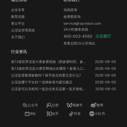
企业专享
动画咨询
教育优惠
效果图咨询
青云平台
service@rayvision.com
24小时服务热线：
云渲染管理系统
点击拨打
400-003-4560
关于我们
查看总部/分公司地址
行业资讯
第13届世界渲染大赛参赛指南（附参赛时间、参赛要求、赛事奖励等）
2026-08-06
第13届世界渲染大赛官网地址在哪里？参赛入口与信息整理
2026-08-06
云渲染需要调参数吗？新手提交前要注意什么?
2026-08-06
云渲染哪个平台好？选择标准与避坑建议
2026-08-06
云渲染可以关机吗？提交任务后还要一直开着电脑吗？
2026-08-05
公众号
社群
视频号
微博
B站
知乎
抖音
小红书