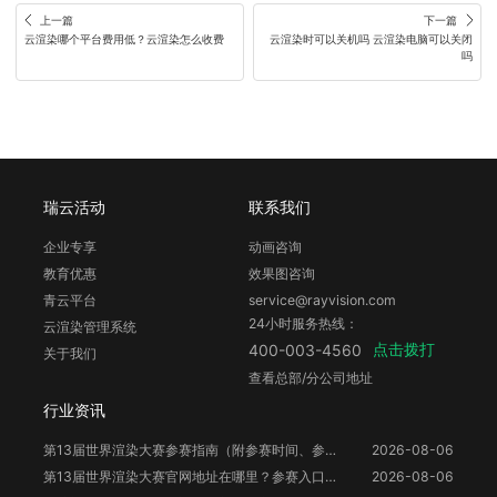
上一篇
下一篇
云渲染哪个平台费用低？云渲染怎么收费
云渲染时可以关机吗 云渲染电脑可以关闭
吗
瑞云活动
联系我们
企业专享
动画咨询
教育优惠
效果图咨询
青云平台
service@rayvision.com
24小时服务热线：
云渲染管理系统
点击拨打
400-003-4560
关于我们
查看总部/分公司地址
行业资讯
第13届世界渲染大赛参赛指南（附参赛时间、参赛要求、赛事奖励等）
2026-08-06
第13届世界渲染大赛官网地址在哪里？参赛入口与信息整理
2026-08-06