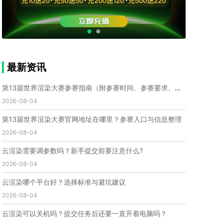
个人渲染农场
小型渲染农场
自建渲染农场
视频渲染农场
渲染农场软件
cpu渲染农场
渲染农场费用
渲染农场下载
模型软件
建模渲染软件
三维建模渲染
3d建模渲染
手机建模渲染
瑞云渲染案例
云渲染案例
云渲染农场
云渲染农场优势
便宜的渲染农场
最新资讯
C4D渲染农场
传统渲染农场
渲染农场怎么选
渲染农场收费
云渲染农场价格
瑞云渲染农场价格
第13届世界渲染大赛参赛指南（附参赛时间、参赛要求、赛事奖励等）
动画渲染农场
动画渲染农场价格
2026-08-04
第十一届世界渲染大赛
世界渲染大赛时间
第13届世界渲染大赛官网地址在哪里？参赛入口与信息整理
世界渲染大赛官网
国际渲染大赛
国际渲染大赛排名
2026-08-04
世界渲染大赛软件
UE云渲染
网页云渲染
瑞云官网
瑞云科技
端云
瑞云渲染官网
云渲染需要调参数吗？新手提交前要注意什么?
云渲染官网
深圳瑞云
瑞云客户端
2026-08-04
瑞云渲染客户端
瑞云动画客户端
renderbus
网络渲染软件
云渲染服务
云渲染怎么收费
云渲染哪个平台好？选择标准与避坑建议
云渲染怎么用
云渲染平台
云渲染软件
2026-08-04
云渲染技术
云渲染原理
云渲染插件
云渲染软件
云渲染可以关机吗？提交任务后还要一直开着电脑吗？
云渲染引擎
云渲染主机
云渲染软件厂家