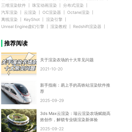
三维渲染软件
珠宝动画渲染
分布式渲染
汽车渲染
云渲染
OC渲染器
Octane渲染
离线渲染
KeyShot
渲染引擎
Unreal Engine虚幻引擎
渲染教程
Redshift渲染器
Blender教程
渲染插件
zbrush实例教程
推荐阅读
3D模型教程
3D建模案例
网络渲染
推荐阅读
云渲染农场使用教程
渲染有噪点
渲染降噪
渲染图黑色
云渲染农场价格
CG建模
Maya
关于渲染农场的十大常见问题
建筑效果图渲染
渲染速度慢
贴图教程
CG角色制作心得
动画渲染
2021-10-20
在线渲染
渲染器
渲染技巧
雕刻3D模型
GPU渲染
cg动画渲染
Blender云端渲染
maya渲染
CG动画
动画制作
新手指南：易上手的高铁站渲染软件推
Blender
CG渲染
渲染农场
云端渲染
荐
3dmax云端渲染
c4d云端渲染
unity3d云端渲染
2025-09-29
渲染图
CG原画
渲染焦散
云渲染疑问
clarisse教程
拟真人物制作
实时渲染
视觉效果
3ds Max云渲染：瑞云渲染农场赋能高
视觉特效
特效
VRay制作案例
VFX案例
效创作，解锁专业级渲染新体验
手动渲染农场
云渲染小课堂
云渲染技巧
2025-09-22