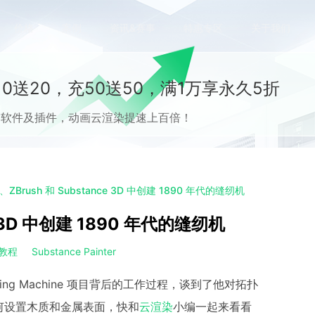
价格
案例
资讯&赛事
特惠专区
关于我们
0送20，充50送50，满1万享永久5折
流CG软件及插件，动画云渲染提速上百倍！
、ZBrush 和 Substance 3D 中创建 1890 年代的缝纫机
ce 3D 中创建 1890 年代的缝纫机
例教程
Substance Painter
 Sewing Machine 项目背后的工作过程，谈到了他对拓扑
何设置木质和金属表面，快和
云渲染
小编一起来看看