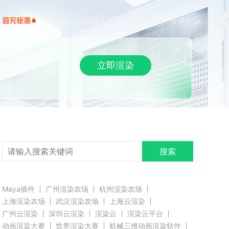
下载
帮助/教程
登录
立即渲染
搜索
Maya插件
广州渲染农场
杭州渲染农场
上海渲染农场
武汉渲染农场
上海云渲染
广州云渲染
深圳云渲染
渲染云
渲染云平台
动画渲染大赛
世界渲染大赛
机械三维动画渲染软件