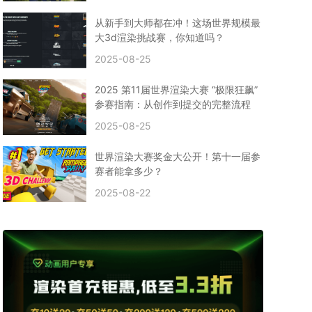
CPU渲染
Arnold案例
3ds Max建模
特效渲染
vr渲染器
效果图渲染
免费云渲染
Autodesk
从新手到大师都在冲！这场世界规模最
2D转3D
SU渲染
圣诞短片
风暴幽灵船
大3d渲染挑战赛，你知道吗？
云渲染大咖专访
CG电影云渲染案例
2025-08-25
Houdini建模案例
自助云渲染农场
Maya使用教程
CG人物制作
Maya基础知识
Blender渲染技巧
2025 第11届世界渲染大赛 “极限狂飙”
3ds Max资讯
3ds Max教程
CG软件资讯
参赛指南：从创作到提交的完整流程
3d云渲染
3dmax渲染
C4D|3d渲染加速
2025-08-25
Substance Painter
3D场景建模教程
渲染设置
vray网络渲染
SAAS渲染农场
Lumion
世界渲染大赛奖金大公开！第十一届参
ZBrush技巧
SketchUp教程
3dmax 渲染慢
赛者能拿多少？
渲染卡顿
云渲染怎么收费
分层渲染
多机渲染
2025-08-22
纹理渲染
全局光引擎
渲染贴图
展UV
拓扑结构
云渲染哪个平台好？
什么是云渲染？
渲染溢色
渲染光斑
渲染软件
3D渲染技术
EEVEE渲染器
Cycles渲染器
C4D教程
Corona降噪器
奥斯卡
电影
建模渲染
人物建模渲染
在线建模渲染
北京渲染农场
成都动画渲染
免费渲染农场
网络渲染农场