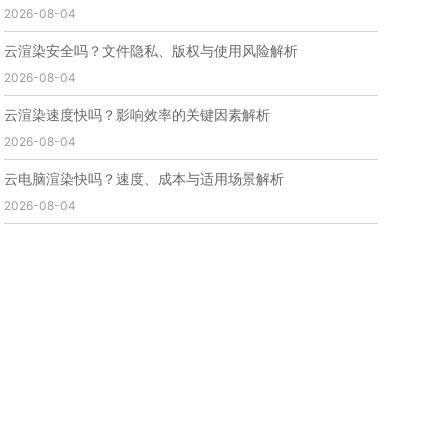
2026-08-04
免费云渲染
云渲染厂家地址
云渲染下载
云渲染网站
云渲染收费
云渲染厂家
云渲染厂商
云渲染安全吗？文件隐私、版权与使用风险解析
云渲染费用
云渲染价格
云渲染参数
云渲染系统
2026-08-04
云渲染架构
第五届瑞云3d渲染动画创作大赛
瑞云渲染大赛
3d渲染大赛
CG动画渲染大赛
云渲染速度快吗？影响效率的关键因素解析
瑞云渲染大赛报名页
瑞云渲染大赛参赛规则
2026-08-04
瑞云渲染大赛奖项
瑞云渲染大赛历届大赛回顾
云电脑渲染快吗？速度、成本与适用场景解析
云渲染电脑
云渲染配置
云主机渲染
视频云渲染
2026-08-04
实时渲染云
实时渲染原理
离线渲染技术
视频云渲染平台
云端渲染器
云端渲染软件