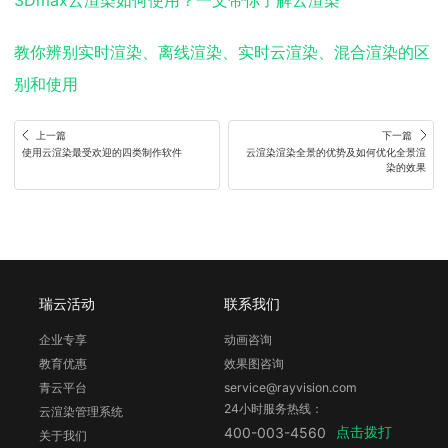
3Dmax云渲染如何使用？一文带你了解云渲染
教你辨别实时渲染、离线渲染、实时云渲染、混合渲染的区
别和使用
上一篇
下一篇
使用云渲染最受欢迎的四类制作软件
云渲染渲染全景的优势及如何优化全景渲
染的效果
瑞云活动
联系我们
企业专享
动画咨询
教育优惠
效果图咨询
青云平台
service@rayvision.com
24小时服务热线：
云渲染管理系统
点击拨打
400-003-4560
关于我们