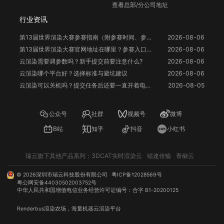
查看总部/分公司地址
行业资讯
第13届世界渲染大赛参赛指南（附参赛时间、参赛要求、赛事奖励等）
2026-08-06
第13届世界渲染大赛官网地址在哪里？参赛入口与信息整理
2026-08-06
云渲染需要调参数吗？新手提交前要注意什么?
2026-08-06
云渲染哪个平台好？选择标准与避坑建议
2026-08-06
云渲染可以关机吗？提交任务后还要一直开着电脑吗？
2026-08-05
公众号
社群
视频号
微博
B站
知乎
抖音
小红书
瑞云旗下其他产品系列：
3DCAT实时渲染云
镭速传输
青椒云
©
2026
深圳市瑞云科技股份有限公司
粤ICP备12028569号
粤公网安备44030502003752号
中华人民共和国增值电信业务经营许可证编号：合字 B1-20200125
Renderbus
渲染农场
，海量机器
云渲染
平台