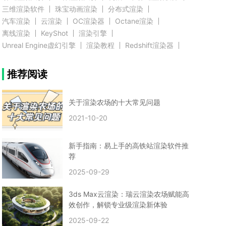
三维渲染软件
珠宝动画渲染
分布式渲染
汽车渲染
云渲染
OC渲染器
Octane渲染
离线渲染
KeyShot
渲染引擎
Unreal Engine虚幻引擎
渲染教程
Redshift渲染器
Blender教程
渲染插件
zbrush实例教程
推荐阅读
3D模型教程
3D建模案例
网络渲染
推荐阅读
云渲染农场使用教程
渲染有噪点
渲染降噪
渲染图黑色
云渲染农场价格
CG建模
Maya
关于渲染农场的十大常见问题
建筑效果图渲染
渲染速度慢
贴图教程
CG角色制作心得
动画渲染
2021-10-20
在线渲染
渲染器
渲染技巧
雕刻3D模型
GPU渲染
cg动画渲染
Blender云端渲染
maya渲染
CG动画
动画制作
新手指南：易上手的高铁站渲染软件推
Blender
CG渲染
渲染农场
云端渲染
荐
3dmax云端渲染
c4d云端渲染
unity3d云端渲染
2025-09-29
渲染图
CG原画
渲染焦散
云渲染疑问
clarisse教程
拟真人物制作
实时渲染
视觉效果
3ds Max云渲染：瑞云渲染农场赋能高
视觉特效
特效
VRay制作案例
VFX案例
效创作，解锁专业级渲染新体验
手动渲染农场
云渲染小课堂
云渲染技巧
2025-09-22