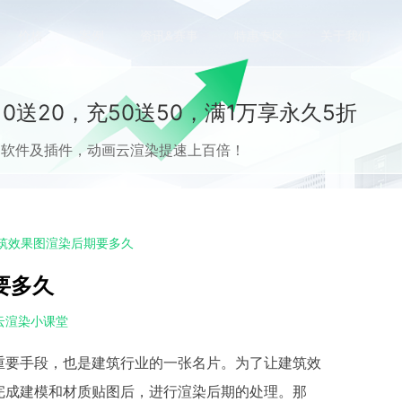
价格
案例
资讯&赛事
特惠专区
关于我们
0送20，充50送50，满1万享永久5折
流CG软件及插件，动画云渲染提速上百倍！
建筑效果图渲染后期要多久
要多久
云渲染小课堂
重要手段，也是建筑行业的一张名片。为了让建筑效
完成建模和材质贴图后，进行渲染后期的处理。那