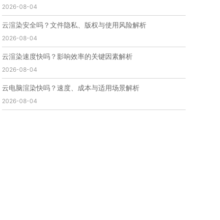
2026-08-04
免费云渲染
云渲染厂家地址
云渲染下载
云渲染网站
云渲染收费
云渲染厂家
云渲染厂商
云渲染安全吗？文件隐私、版权与使用风险解析
云渲染费用
云渲染价格
云渲染参数
云渲染系统
2026-08-04
云渲染架构
第五届瑞云3d渲染动画创作大赛
瑞云渲染大赛
3d渲染大赛
CG动画渲染大赛
云渲染速度快吗？影响效率的关键因素解析
瑞云渲染大赛报名页
瑞云渲染大赛参赛规则
2026-08-04
瑞云渲染大赛奖项
瑞云渲染大赛历届大赛回顾
云电脑渲染快吗？速度、成本与适用场景解析
云渲染电脑
云渲染配置
云主机渲染
视频云渲染
2026-08-04
实时渲染云
实时渲染原理
离线渲染技术
视频云渲染平台
云端渲染器
云端渲染软件