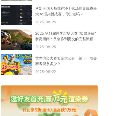
CPU渲染
Arnold案例
3ds Max建模
特效渲染
vr渲染器
效果图渲染
免费云渲染
Autodesk
从新手到大师都在冲！这场世界规模最
2D转3D
SU渲染
圣诞短片
风暴幽灵船
大3d渲染挑战赛，你知道吗？
云渲染大咖专访
CG电影云渲染案例
2025-08-25
Houdini建模案例
自助云渲染农场
Maya使用教程
CG人物制作
Maya基础知识
Blender渲染技巧
2025 第11届世界渲染大赛 “极限狂飙”
3ds Max资讯
3ds Max教程
CG软件资讯
参赛指南：从创作到提交的完整流程
3d云渲染
3dmax渲染
C4D|3d渲染加速
2025-08-25
Substance Painter
3D场景建模教程
渲染设置
vray网络渲染
SAAS渲染农场
Lumion
世界渲染大赛奖金大公开！第十一届参
ZBrush技巧
SketchUp教程
3dmax 渲染慢
赛者能拿多少？
渲染卡顿
云渲染怎么收费
分层渲染
多机渲染
2025-08-22
纹理渲染
全局光引擎
渲染贴图
展UV
拓扑结构
云渲染哪个平台好？
什么是云渲染？
渲染溢色
渲染光斑
渲染软件
3D渲染技术
EEVEE渲染器
Cycles渲染器
C4D教程
Corona降噪器
奥斯卡
电影
建模渲染
人物建模渲染
在线建模渲染
北京渲染农场
成都动画渲染
免费渲染农场
网络渲染农场