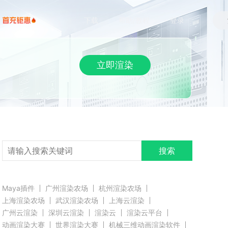
下载
帮助/教程
登录
立即渲染
搜索
Maya插件
广州渲染农场
杭州渲染农场
上海渲染农场
武汉渲染农场
上海云渲染
广州云渲染
深圳云渲染
渲染云
渲染云平台
动画渲染大赛
世界渲染大赛
机械三维动画渲染软件