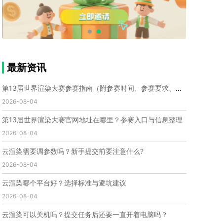
个人渲染农场
小型渲染农场
自建渲染农场
视频渲染农场
渲染农场软件
cpu渲染农场
渲染农场费用
渲染农场下载
模型软件
建模渲染软件
三维建模渲染
3d建模渲染
手机建模渲染
瑞云渲染案例
云渲染案例
云渲染农场
云渲染农场优势
便宜的渲染农场
最新资讯
C4D渲染农场
传统渲染农场
渲染农场怎么选
渲染农场收费
云渲染农场价格
瑞云渲染农场价格
第13届世界渲染大赛参赛指南（附参赛时间、参赛要求、赛事奖励等）
动画渲染农场
动画渲染农场价格
2026-08-04
第十一届世界渲染大赛
世界渲染大赛时间
第13届世界渲染大赛官网地址在哪里？参赛入口与信息整理
世界渲染大赛官网
国际渲染大赛
国际渲染大赛排名
2026-08-04
世界渲染大赛软件
UE云渲染
网页云渲染
瑞云官网
瑞云科技
端云
瑞云渲染官网
云渲染需要调参数吗？新手提交前要注意什么?
云渲染官网
深圳瑞云
瑞云客户端
2026-08-04
瑞云渲染客户端
瑞云动画客户端
renderbus
网络渲染软件
云渲染服务
云渲染怎么收费
云渲染哪个平台好？选择标准与避坑建议
云渲染怎么用
云渲染平台
云渲染软件
2026-08-04
云渲染技术
云渲染原理
云渲染插件
云渲染软件
云渲染可以关机吗？提交任务后还要一直开着电脑吗？
云渲染引擎
云渲染主机
云渲染软件厂家