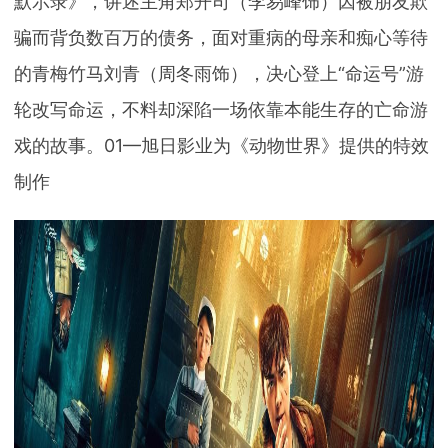
默示录》，讲述主角郑开司（李易峰饰）因被朋友欺
骗而背负数百万的债务，面对重病的母亲和痴心等待
的青梅竹马刘青（周冬雨饰），决心登上“命运号”游
轮改写命运，不料却深陷一场依靠本能生存的亡命游
戏的故事。01—旭日影业为《动物世界》提供的特效
制作