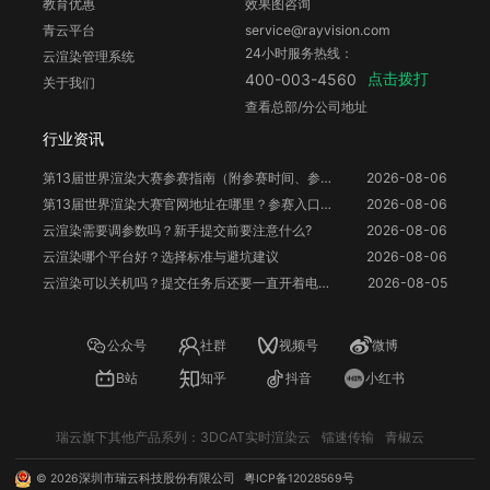
教育优惠
效果图咨询
青云平台
service@rayvision.com
24小时服务热线：
云渲染管理系统
点击拨打
400-003-4560
关于我们
查看总部/分公司地址
行业资讯
第13届世界渲染大赛参赛指南（附参赛时间、参赛要求、赛事奖励等）
2026-08-06
第13届世界渲染大赛官网地址在哪里？参赛入口与信息整理
2026-08-06
云渲染需要调参数吗？新手提交前要注意什么?
2026-08-06
云渲染哪个平台好？选择标准与避坑建议
2026-08-06
云渲染可以关机吗？提交任务后还要一直开着电脑吗？
2026-08-05
公众号
社群
视频号
微博
B站
知乎
抖音
小红书
瑞云旗下其他产品系列：
3DCAT实时渲染云
镭速传输
青椒云
©
2026
深圳市瑞云科技股份有限公司
粤ICP备12028569号