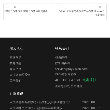
上一篇
下一篇
实时云渲染技术 实时云渲染原理是什么
3dmax云渲染怎么改成产品渲染 3dmax云
渲染推荐
瑞云活动
联系我们
企业专享
动画咨询
教育优惠
效果图咨询
青云平台
service@rayvision.com
24小时服务热线：
云渲染管理系统
点击拨打
400-003-4560
关于我们
查看总部/分公司地址
行业资讯
云渲染需要调参数吗？新手提交前要注意什么?
2026-08-06
云渲染哪个平台好？选择标准与避坑建议
2026-08-06