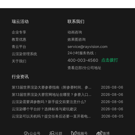
瑞云活动
联系我们
企业专享
动画咨询
教育优惠
效果图咨询
青云平台
service@rayvision.com
24小时服务热线：
云渲染管理系统
点击拨打
400-003-4560
关于我们
查看总部/分公司地址
行业资讯
第13届世界渲染大赛参赛指南（附参赛时间、参赛要求、赛事奖励等）
2026-08-06
第13届世界渲染大赛官网地址在哪里？参赛入口与信息整理
2026-08-06
云渲染需要调参数吗？新手提交前要注意什么?
2026-08-06
云渲染哪个平台好？选择标准与避坑建议
2026-08-06
云渲染可以关机吗？提交任务后还要一直开着电脑吗？
2026-08-05
公众号
社群
视频号
微博