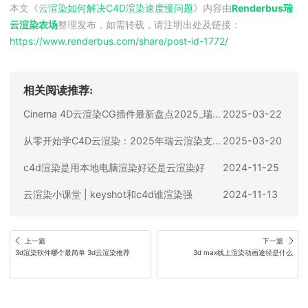
本文《
云渲染如何解决C4D渲染速度慢问题
》内容由
Renderbus瑞
云渲染农场
整理发布，如需转载，请注明出处及链接：
https://www.renderbus.com/share/
post-id-1772
/
相关阅读推荐:
Cinema 4D云渲染CG插件最新盘点2025_瑞云动画渲染支持哪几款？
2025-03-22
从零开始学C4D云渲染：2025年瑞云渲染支持的渲染器指南
2025-03-20
c4d渲染是用本地电脑渲染好还是云渲染好
2024-11-25
云渲染小课堂 | keyshot和c4d谁渲染强
2024-11-13
上一篇
下一篇
3d渲染软件哪个最简单 3d云渲染推荐
3d max线上渲染动画途径是什么