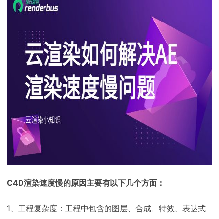
下载
动画客户端
动画客户端
动画客户端
动画客户端
动画客户端
动画客户端
效果图客户端
效果图客户端
效果图客户端
效果图客户端
效果图客户端
效果图客户端
帮助/教程
登录
C4D渲染速度慢的原因主要有以下几个方面：
1、工程复杂度：工程中包含的图层、合成、特效、表达式