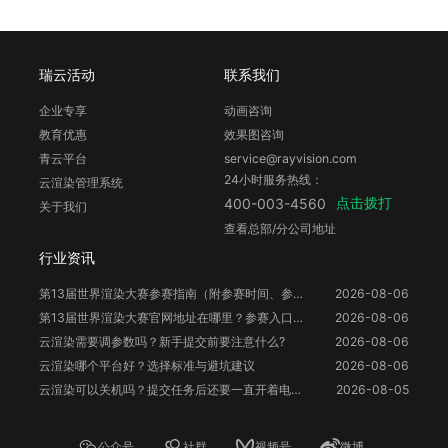
瑞云活动
联系我们
企业专享
动画咨询
教育优惠
效果图咨询
青云平台
service@rayvision.com
24小时服务热线：
云渲染管理系统
点击拨打
400-003-4560
关于我们
查看总部/分公司地址
行业资讯
第13届世界渲染大赛参赛指南（附参赛时间、参赛要求、赛事奖励等）
2026-08-06
第13届世界渲染大赛官网地址在哪里？参赛入口与信息整理
2026-08-06
云渲染需要调参数吗？新手提交前要注意什么?
2026-08-06
云渲染哪个平台好？选择标准与避坑建议
2026-08-06
云渲染可以关机吗？提交任务后还要一直开着电脑吗？
2026-08-05
公众号
社群
视频号
微博