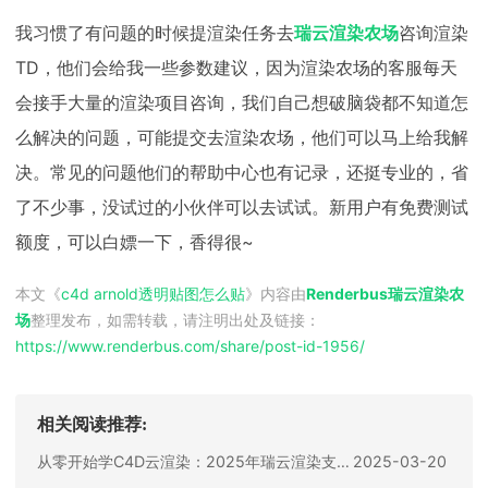
我习惯了有问题的时候提渲染任务去
瑞云渲染农场
咨询渲染
TD，他们会给我一些参数建议，因为渲染农场的客服每天
会接手大量的渲染项目咨询，我们自己想破脑袋都不知道怎
么解决的问题，可能提交去渲染农场，他们可以马上给我解
决。常见的问题他们的帮助中心也有记录，还挺专业的，省
了不少事，没试过的小伙伴可以去试试。新用户有免费测试
额度，可以白嫖一下，香得很~
本文《
c4d arnold透明贴图怎么贴
》内容由
Renderbus瑞云渲染农
场
整理发布，如需转载，请注明出处及链接：
https://www.renderbus.com/share/
post-id-1956
/
相关阅读推荐:
从零开始学C4D云渲染：2025年瑞云渲染支持的渲染器指南
2025-03-20