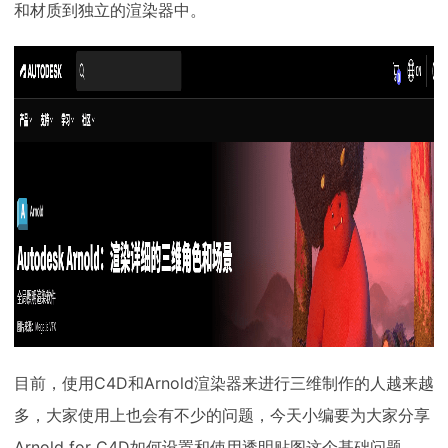
和材质到独立的渲染器中。
下载
动画客户端
动画客户端
动画客户端
动画客户端
动画客户端
动画客户端
效果图客户端
效果图客户端
效果图客户端
效果图客户端
效果图客户端
效果图客户端
帮助/教程
登录
目前，使用C4D和Arnold渲染器来进行三维制作的人越来越
多，大家使用上也会有不少的问题，今天小编要为大家分享
Arnold for C4D如何设置和使用透明贴图这个基础问题。