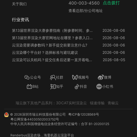
点击拨打
400-003-4560
关于我们
查看总部/分公司地址
行业资讯
第13届世界渲染大赛参赛指南（附参赛时间、参赛要求、赛事奖励等）
2026-08-06
第13届世界渲染大赛官网地址在哪里？参赛入口与信息整理
2026-08-06
云渲染需要调参数吗？新手提交前要注意什么?
2026-08-06
云渲染哪个平台好？选择标准与避坑建议
2026-08-06
云渲染可以关机吗？提交任务后还要一直开着电脑吗？
2026-08-05
公众号
社群
视频号
微博
B站
知乎
抖音
小红书
瑞云旗下其他产品系列：
3DCAT实时渲染云
镭速传输
青椒云
©
2026
深圳市瑞云科技股份有限公司
粤ICP备12028569号
粤公网安备44030502003752号
中华人民共和国增值电信业务经营许可证编号：合字 B1-20200125
Renderbus
渲染农场
，海量机器
云渲染
平台