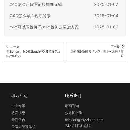
c4d怎么让背景衔接地面无缝
2025-01-07
C4D怎么导入视频背景
2025-01-04
c4d可以做首饰吗 c4d首饰云渲染方案
2025-01-03
上一篇
下一篇
在Blender、MD和Zbrush中对皮革腰包纹
通往第91届奥斯卡之路：视觉效果提名影
理处理(P2)
片
瑞云活动
联系我们
企业专享
动画咨询
教育优惠
效果图咨询
青云平台
service@rayvision.com
24小时服务热线：
云渲染管理系统