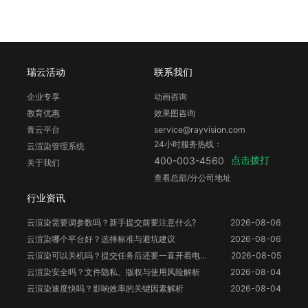
瑞云活动
联系我们
企业专享
动画咨询
教育优惠
效果图咨询
青云平台
service@rayvision.com
24小时服务热线：
云渲染管理系统
点击拨打
400-003-4560
关于我们
查看总部/分公司地址
行业资讯
云渲染需要调参数吗？新手提交前要注意什么?
2026-08-06
云渲染哪个平台好？选择标准与避坑建议
2026-08-06
云渲染可以关机吗？提交任务后还要一直开着电脑吗？
2026-08-05
云渲染安全吗？文件隐私、版权与使用风险解析
2026-08-04
云渲染速度快吗？影响效率的关键因素解析
2026-08-04