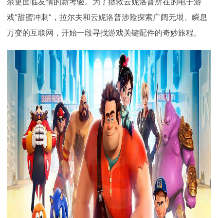
余更面临友情的新考验。为了拯救云妮洛普所在的电子游
戏“甜蜜冲刺”，拉尔夫和云妮洛普涉险探索广阔无垠、瞬息
万变的互联网，开始一段寻找游戏关键配件的奇妙旅程。