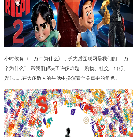
下载
动画客户端
动画客户端
动画客户端
动画客户端
动画客户端
动画客户端
效果图客户端
效果图客户端
效果图客户端
效果图客户端
效果图客户端
效果图客户端
帮助/教程
登录
小时候有《十万个为什么》，长大后互联网是我们的“十万
个为什么”，帮我们解决了许多难题，购物、社交、出行、
娱乐……在大多数人的生活中扮演着至关重要的角色。