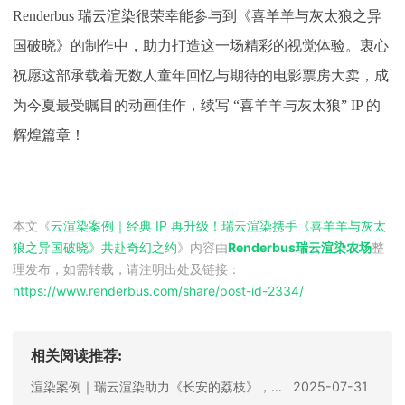
Renderbus 瑞云渲染很荣幸能参与到《喜羊羊与灰太狼之异
国破晓》的制作中，助力打造这一场精彩的视觉体验。衷心
祝愿这部承载着无数人童年回忆与期待的电影票房大卖，成
为今夏最受瞩目的动画佳作，续写 “喜羊羊与灰太狼” IP 的
辉煌篇章！
本文《
云渲染案例｜经典 IP 再升级！瑞云渲染携手《喜羊羊与灰太
狼之异国破晓》共赴奇幻之约
》内容由
Renderbus瑞云渲染农场
整
理发布，如需转载，请注明出处及链接：
https://www.renderbus.com/share/
post-id-2334
/
相关阅读推荐:
渲染案例｜瑞云渲染助力《长安的荔枝》，再现大唐奇幻之旅
2025-07-31