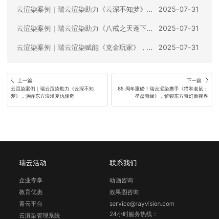
云渲染案例｜瑞云渲染助力《云深不知梦》，演绎东方浪漫复仇传奇
2025-07-31
云渲染案例｜瑞云渲染助力《八戒之天蓬下界》打造极致视觉体验
2025-07-31
云渲染案例｜瑞云渲染赋能《克金玩家》，打造暑期奇幻动画视听盛宴
2025-07-31
上一篇
下一篇
云渲染案例｜瑞云渲染助力《云深不知
85 周年重磅！瑞云渲染携手《猫和老鼠：
梦》，演绎东方浪漫复仇传奇
星盘奇缘》，解锁东方奇幻新视界
瑞云活动
联系我们
企业专享
动画咨询
教育优惠
效果图咨询
青云平台
service@rayvision.com
24小时服务热线：
云渲染管理系统