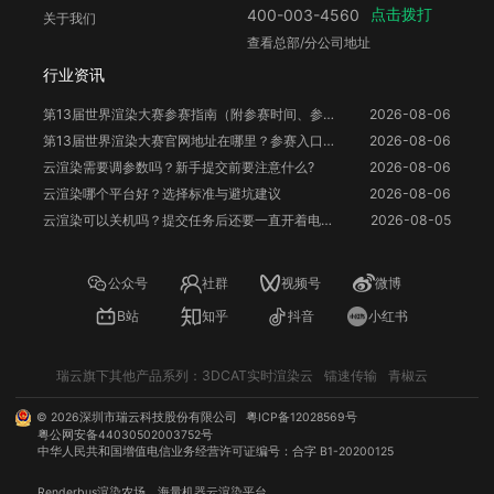
点击拨打
400-003-4560
关于我们
查看总部/分公司地址
行业资讯
第13届世界渲染大赛参赛指南（附参赛时间、参赛要求、赛事奖励等）
2026-08-06
第13届世界渲染大赛官网地址在哪里？参赛入口与信息整理
2026-08-06
云渲染需要调参数吗？新手提交前要注意什么?
2026-08-06
云渲染哪个平台好？选择标准与避坑建议
2026-08-06
云渲染可以关机吗？提交任务后还要一直开着电脑吗？
2026-08-05
公众号
社群
视频号
微博
B站
知乎
抖音
小红书
瑞云旗下其他产品系列：
3DCAT实时渲染云
镭速传输
青椒云
©
2026
深圳市瑞云科技股份有限公司
粤ICP备12028569号
粤公网安备44030502003752号
中华人民共和国增值电信业务经营许可证编号：合字 B1-20200125
Renderbus
渲染农场
，海量机器
云渲染
平台