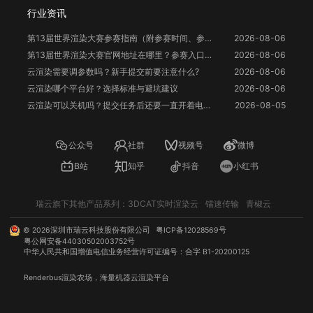
行业资讯
第13届世界渲染大赛参赛指南（附参赛时间、参赛要求、赛事奖励等）
2026-08-06
第13届世界渲染大赛官网地址在哪里？参赛入口与信息整理
2026-08-06
云渲染需要调参数吗？新手提交前要注意什么?
2026-08-06
云渲染哪个平台好？选择标准与避坑建议
2026-08-06
云渲染可以关机吗？提交任务后还要一直开着电脑吗？
2026-08-05
公众号
社群
视频号
微博
B站
知乎
抖音
小红书
瑞云旗下其他产品系列：
3DCAT实时渲染云
镭速传输
青椒云
©
2026
深圳市瑞云科技股份有限公司
粤ICP备12028569号
粤公网安备44030502003752号
中华人民共和国增值电信业务经营许可证编号：合字 B1-20200125
Renderbus
渲染农场
，海量机器
云渲染
平台