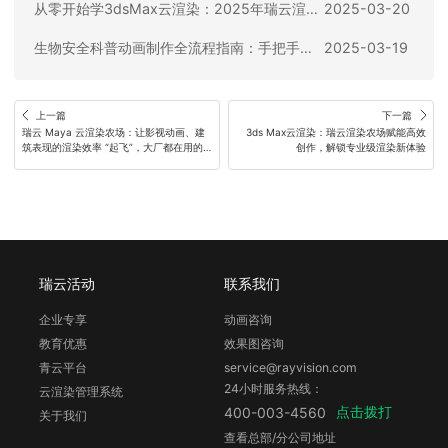
从零开始学3dsMax云渲染：2025年瑞云渲染支持的插件指南
2025-03-20
生物安全科普动画制作全流程指南：手把手教你打造精品，附超实用工具推荐
2025-03-19
上一篇
下一篇
瑞云 Maya 云渲染农场：让影视动画、建
3ds Max云渲染：瑞云渲染农场赋能高效
筑表现的渲染效率 “起飞”，大厂都在用的
创作，解锁专业级渲染新体验
专业解决方案
瑞云活动
联系我们
企业专享
动画咨询
教育优惠
效果图咨询
青云平台
service@rayvision.com
24小时服务热线：
云渲染管理系统
点击拨打
400-003-4560
关于我们
查看总部/分公司地址