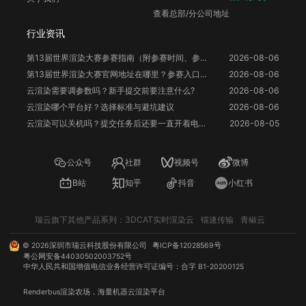
查看总部/分公司地址
行业资讯
第13届世界渲染大赛参赛指南（附参赛时间、参赛要求、赛事奖励等）
2026-08-06
第13届世界渲染大赛官网地址在哪里？参赛入口与信息整理
2026-08-06
云渲染需要调参数吗？新手提交前要注意什么?
2026-08-06
云渲染哪个平台好？选择标准与避坑建议
2026-08-06
云渲染可以关机吗？提交任务后还要一直开着电脑吗？
2026-08-05
公众号
社群
视频号
微博
B站
知乎
抖音
小红书
瑞云旗下其他产品系列：
3DCAT实时渲染云
镭速传输
青椒云
©
2026
深圳市瑞云科技股份有限公司
粤ICP备12028569号
粤公网安备44030502003752号
中华人民共和国增值电信业务经营许可证编号：合字 B1-20200125
Renderbus
渲染农场
，海量机器
云渲染
平台