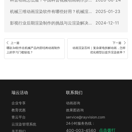
机械三维动画渲染软件有哪些好用？机械渲染软件2025最新盘点！
2025-01-23
影视行业后期渲染制作的挑战与云渲染解决方案
2024-12-11
上一篇
下一篇
哪款3d软件在机械产品内部结构动画制作
动画渲染百科｜复杂家电拆解动画，怎样
上的学习门槛较低？
优化模型以提升渲染效率？
瑞云活动
联系我们
企业专享
动画咨询
教育优惠
效果图咨询
青云平台
service@rayvision.com
24小时服务热线：
云渲染管理系统
点击拨打
400-003-4560
关于我们