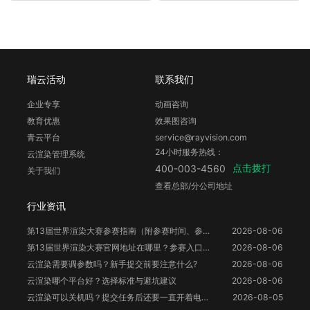
瑞云活动
联系我们
企业专享
动画咨询
教育优惠
效果图咨询
青云平台
service@rayvision.com
24小时服务热线：
云渲染管理系统
点击拨打
400-003-4560
关于我们
查看总部/分公司地址
行业资讯
第13届世界渲染大赛参赛指南（附参赛时间、参赛要求、赛事奖励等）
2026-08-06
第13届世界渲染大赛官网地址在哪里？参赛入口与信息整理
2026-08-06
云渲染需要调参数吗？新手提交前要注意什么?
2026-08-06
云渲染哪个平台好？选择标准与避坑建议
2026-08-06
云渲染可以关机吗？提交任务后还要一直开着电脑吗？
2026-08-05