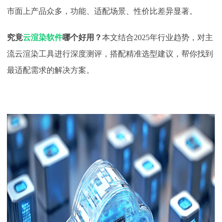
市面上产品众多，功能、适配场景、性价比差异显著。
下载
动画客户端
动画客户端
动画客户端
动画客户端
动画客户端
动画客户端
效果图客户端
效果图客户端
效果图客户端
效果图客户端
效果图客户端
效果图客户端
帮助/教程
究竟
云渲染软件
哪个好用？
本文结合
2025年行业趋势，对主
流云渲染工具进行深度测评，搭配精准选型建议，帮你找到
登录
最适配需求的解决方案。