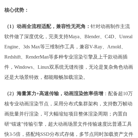
核心优势：
（
1）动画全流程适配，兼容性无死角：
针对动画制作主流
软件做了深度优化，完美支持
Maya、Blender、C4D、Unreal
Engine、3ds Max等三维制作工具，兼容V-Ray、Arnold、
Redshift、RenderMan等多种专业渲染引擎及上千款动画插
件，Windows、Linux双系统无缝衔接，无论是复杂角色动画
还是大场景特效，都能顺畅加载渲染。
（
2）海量算力+高速传输，动画渲染效率倍增
：配备超
10万
核专业动画渲染节点，采用分布式集群架构，支持数万帧动
画批量并行渲染，可大幅缩短项目整体渲染周期；内置自
研“镭速”传输引擎，超大动画场景文件传输速度比普通工具
快3-5倍，搭配纯SSD分布式存储，多节点同时加载资产文件