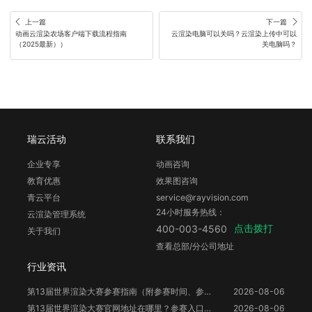
上一篇
下一篇
动画云渲染农场客户端下载流程指南
云渲染电脑可以关吗？云渲染上传中可以
（2025最新））
关电脑吗？
瑞云活动
联系我们
企业专享
动画咨询
教育优惠
效果图咨询
青云平台
service@rayvision.com
24小时服务热线：
云渲染管理系统
点击拨打
400-003-4560
关于我们
查看总部/分公司地址
行业资讯
第13届世界渲染大赛参赛指南（附参赛时间、参赛要求、赛事奖励等）
2026-08-06
第13届世界渲染大赛官网地址在哪里？参赛入口与信息整理
2026-08-06