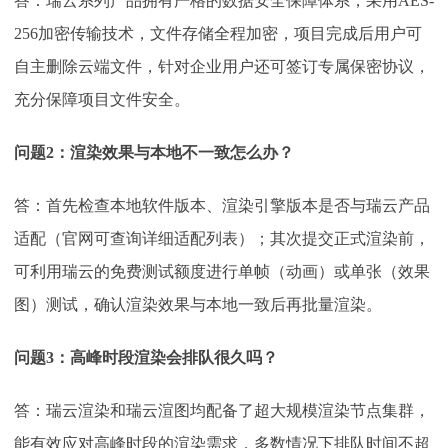
答：瑞云系列产品拥有严格的数据安全保障体系，采用
AES-
256加密传输技术，文件存储全程加密，项目完成后用户可
自主删除云端文件，针对企业用户还可签订专属保密协议，
充分保障项目文件安全。
问题
2：渲染效果与本地不一致怎么办？
答：首先检查本地软件版本、渲染引擎版本是否与瑞云产品
适配（官网可查询详细适配列表）；其次提交正式渲染前，
可利用瑞云的免费测试额度进行单帧（动画）或单张（效果
图）测试，确认渲染效果与本地一致后再批量渲染。
问题
3：高峰时段渲染会排队很久吗？
答：瑞云渲染和瑞云渲图均配备了超大规模渲染节点集群，
能有效应对高峰时段的渲染需求，多数情况下排队时间不超