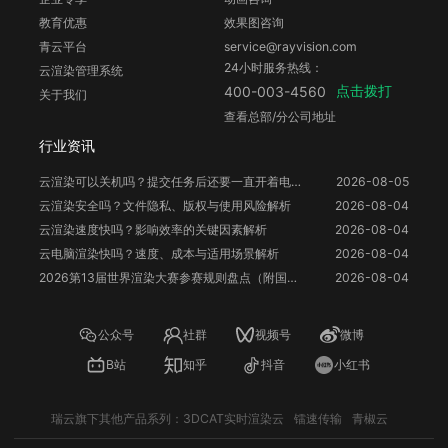
教育优惠
效果图咨询
青云平台
service@rayvision.com
24小时服务热线：
云渲染管理系统
点击拨打
400-003-4560
关于我们
查看总部/分公司地址
行业资讯
云渲染可以关机吗？提交任务后还要一直开着电脑吗？
2026-08-05
云渲染安全吗？文件隐私、版权与使用风险解析
2026-08-04
云渲染速度快吗？影响效率的关键因素解析
2026-08-04
云电脑渲染快吗？速度、成本与适用场景解析
2026-08-04
2026第13届世界渲染大赛参赛规则盘点（附国人参赛福利）
2026-08-04
公众号
社群
视频号
微博
B站
知乎
抖音
小红书
瑞云旗下其他产品系列：
3DCAT实时渲染云
镭速传输
青椒云