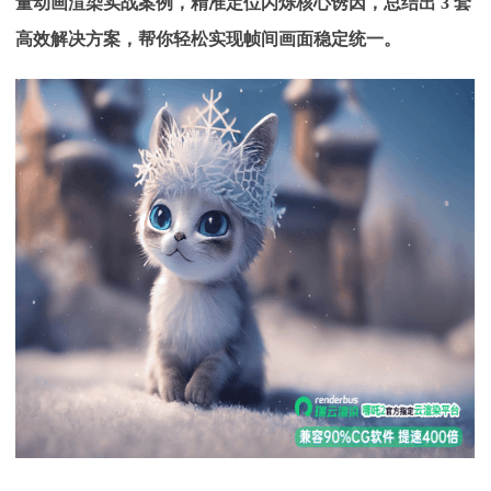
量动画渲染实战案例，精准定位闪烁核心诱因，总结出
3 套
下载
动画客户端
动画客户端
动画客户端
动画客户端
动画客户端
动画客户端
高效解决方案，帮你轻松实现帧间画面稳定统一。
效果图客户端
效果图客户端
效果图客户端
效果图客户端
效果图客户端
效果图客户端
帮助/教程
登录