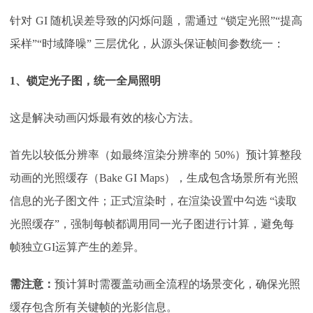
针对
GI 随机误差导致的闪烁问题，需通过 “锁定光照”“提高
采样”“时域降噪” 三层优化，从源头保证帧间参数统一：​
1、
锁定光子图，统一全局照明
这是解决动画闪烁最有效的核心方法。
首先以较低分辨率（如最终渲染分辨率的
50%）预计算整段
动画的光照缓存（Bake GI Maps），生成包含场景所有光照
信息的光子图文件；正式渲染时，在渲染设置中勾选 “读取
光照缓存”，强制每帧都调用同一光子图进行计算，避免每
帧独立GI运算产生的差异。
需注意：
预计算时需覆盖动画全流程的场景变化，确保光照
缓存包含所有关键帧的光影信息。