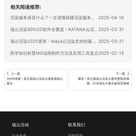
相关阅读推荐:
渲染服务器是什么？一文读懂搭建渲染服务器的全流程
2025-04-16
瑞云渲染90%CG软件全覆盖！KATANA云渲染必备插件推荐！
2025-03-31
瑞云渲染2025更新：Maya云渲染支持的最佳渲染器推荐及使用指南
2025-03-21
医学知识科普MG动画制作方法及应用工具盘点
2025-02-13
上一篇
下一篇
3分钟读懂！第五届瑞云渲染大赛参赛核心
重磅！第五届瑞云渲染大赛评委阵容揭
要点
晓，行业顶尖力量共鉴创意巅峰
瑞云活动
联系我们
企业专享
动画咨询