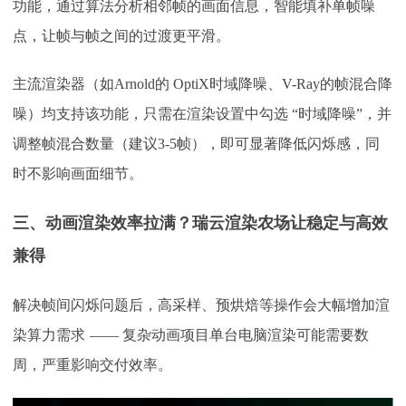
功能，通过算法分析相邻帧的画面信息，智能填补单帧噪
点，让帧与帧之间的过渡更平滑。
主流渲染器（如
Arnold的 OptiX时域降噪、V-Ray的帧混合降
噪）均支持该功能，只需在渲染设置中勾选 “时域降噪”，并
调整帧混合数量（建议3-5帧），即可显著降低闪烁感，同
时不影响画面细节。​
三、动画渲染效率拉满？瑞云渲染农场让稳定与高效
兼得
解决帧间闪烁问题后，高采样、预烘焙等操作会大幅增加渲
染算力需求
—— 复杂动画项目单台电脑渲染可能需要数
周，严重影响交付效率。