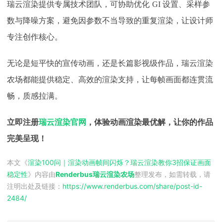
瑞云渲染提供专属技术团队，可协助优化
GI 设置、采样参
数与降噪方案，避免因参数不当导致的重复渲染，让设计师
专注创作核心。​
无论是短平快的宣传动画，还是长篇影视级作品，瑞云渲染
农场都能提供稳定、高效的渲染支持，让每帧画面都连贯流
畅，质感拉满。
立即注册
瑞云渲染官网
，体验动画渲染最优解，让你的作品
完美呈现！
本文《
渲染100问｜渲染动画帧间闪烁？瑞云渲染教你3招保证画面
稳定性
》内容由
Renderbus瑞云渲染农场
整理发布，如需转载，请
注明出处及链接：
https://www.renderbus.com/share/
post-id-
2484
/