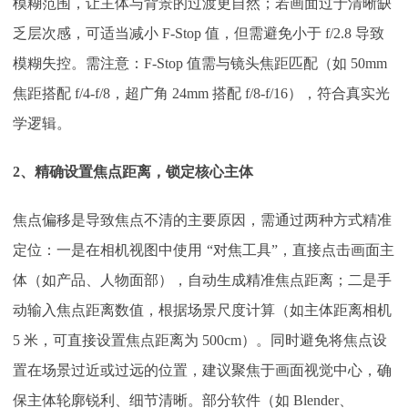
模糊范围，让主体与背景的过渡更自然；若画面过于清晰缺
乏层次感，可适当减小 F-Stop 值，但需避免小于 f/2.8 导致
模糊失控。需注意：F-Stop 值需与镜头焦距匹配（如 50mm
焦距搭配 f/4-f/8，超广角 24mm 搭配 f/8-f/16），符合真实光
学逻辑。​
2、
精确设置焦点距离，锁定核心主体
焦点偏移是导致焦点不清的主要原因，需通过两种方式精准
定位：一是在相机视图中使用
“对焦工具”，直接点击画面主
体（如产品、人物面部），自动生成精准焦点距离；二是手
动输入焦点距离数值，根据场景尺度计算（如主体距离相机
5 米，可直接设置焦点距离为 500cm）。同时避免将焦点设
置在场景过近或过远的位置，建议聚焦于画面视觉中心，确
保主体轮廓锐利、细节清晰。部分软件（如 Blender、