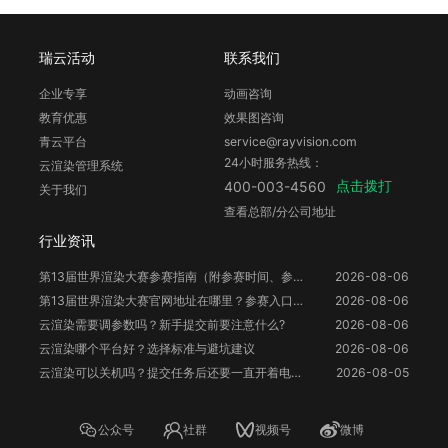
瑞云活动
联系我们
企业专享
动画咨询
教育优惠
效果图咨询
青云平台
service@rayvision.com
24小时服务热线：
云渲染管理系统
点击拨打
400-003-4560
关于我们
查看总部/分公司地址
行业资讯
第13届世界渲染大赛参赛指南（附参赛时间、参赛要求、赛事奖励等）
2026-08-06
第13届世界渲染大赛官网地址在哪里？参赛入口与信息整理
2026-08-06
云渲染需要调参数吗？新手提交前要注意什么?
2026-08-06
云渲染哪个平台好？选择标准与避坑建议
2026-08-06
云渲染可以关机吗？提交任务后还要一直开着电脑吗？
2026-08-05
公众号
社群
视频号
微博