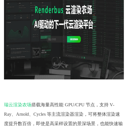
瑞云渲染农场
搭载海量高性能
GPU/CPU 节点，支持 V-
Ray、Arnold、Cycles 等主流渲染器渲染，可将
整体
渲染速
度提升
数百
倍，即使是高采样设置的景深场景，也能快速输