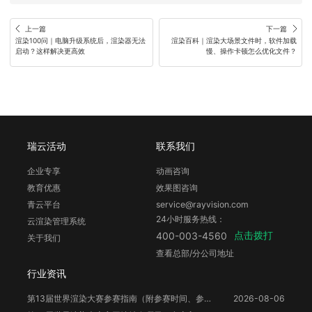
上一篇
下一篇
渲染100问｜电脑升级系统后，渲染器无法
渲染百科｜渲染大场景文件时，软件加载
启动？这样解决更高效
慢、操作卡顿怎么优化文件？
瑞云活动
联系我们
企业专享
动画咨询
教育优惠
效果图咨询
青云平台
service@rayvision.com
24小时服务热线：
云渲染管理系统
点击拨打
400-003-4560
关于我们
查看总部/分公司地址
行业资讯
第13届世界渲染大赛参赛指南（附参赛时间、参赛要求、赛事奖励等）
2026-08-06