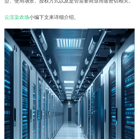
型、使用场景、授权方式以及是否需要商业用途密切相关。
下载
动画客户端
动画客户端
动画客户端
动画客户端
动画客户端
动画客户端
云渲染农场
小编下文来详细介绍。
效果图客户端
效果图客户端
效果图客户端
效果图客户端
效果图客户端
效果图客户端
帮助/教程
登录