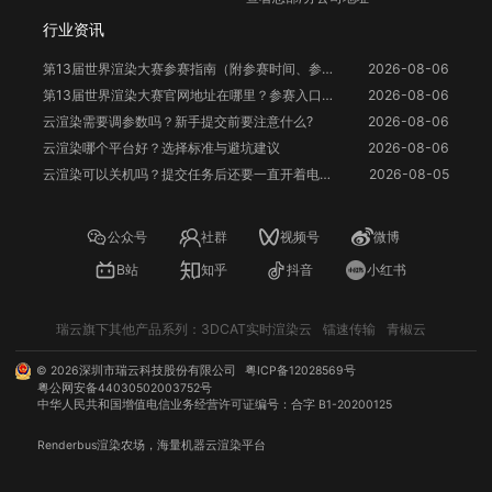
行业资讯
第13届世界渲染大赛参赛指南（附参赛时间、参赛要求、赛事奖励等）
2026-08-06
第13届世界渲染大赛官网地址在哪里？参赛入口与信息整理
2026-08-06
云渲染需要调参数吗？新手提交前要注意什么?
2026-08-06
云渲染哪个平台好？选择标准与避坑建议
2026-08-06
云渲染可以关机吗？提交任务后还要一直开着电脑吗？
2026-08-05
公众号
社群
视频号
微博
B站
知乎
抖音
小红书
瑞云旗下其他产品系列：
3DCAT实时渲染云
镭速传输
青椒云
©
2026
深圳市瑞云科技股份有限公司
粤ICP备12028569号
粤公网安备44030502003752号
中华人民共和国增值电信业务经营许可证编号：合字 B1-20200125
Renderbus
渲染农场
，海量机器
云渲染
平台