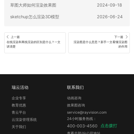
草图大师如何渲染效果图
2024-09-18
sketchup怎么渲染3D模型
2026-06-24
上一篇
下一篇
在线渲染和离线渲染的区别是什么？一文
渲染图是什么意思？新手一文看懂渲染图
讲清楚
的作用
瑞云活动
联系我们
企业专享
动画咨询
教育优惠
效果图咨询
青云平台
service@rayvision.com
24小时服务热线：
云渲染管理系统
点击拨打
400-003-4560
关于我们
查看总部/分公司地址