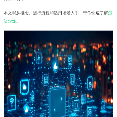
下载
动画客户端
动画客户端
动画客户端
动画客户端
动画客户端
动画客户端
本文就从概念、运行流程和适用场景入手，带你快速了解
渲
效果图客户端
效果图客户端
效果图客户端
效果图客户端
效果图客户端
效果图客户端
帮助/教程
染农场
。
登录