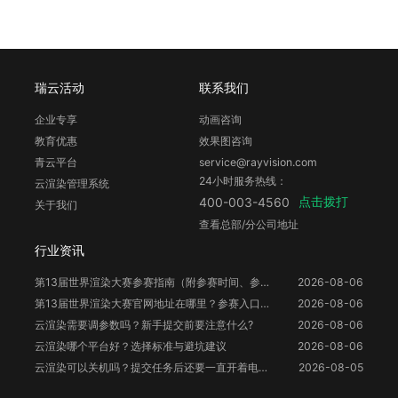
瑞云活动
联系我们
企业专享
动画咨询
教育优惠
效果图咨询
青云平台
service@rayvision.com
24小时服务热线：
云渲染管理系统
点击拨打
400-003-4560
关于我们
查看总部/分公司地址
行业资讯
第13届世界渲染大赛参赛指南（附参赛时间、参赛要求、赛事奖励等）
2026-08-06
第13届世界渲染大赛官网地址在哪里？参赛入口与信息整理
2026-08-06
云渲染需要调参数吗？新手提交前要注意什么?
2026-08-06
云渲染哪个平台好？选择标准与避坑建议
2026-08-06
云渲染可以关机吗？提交任务后还要一直开着电脑吗？
2026-08-05