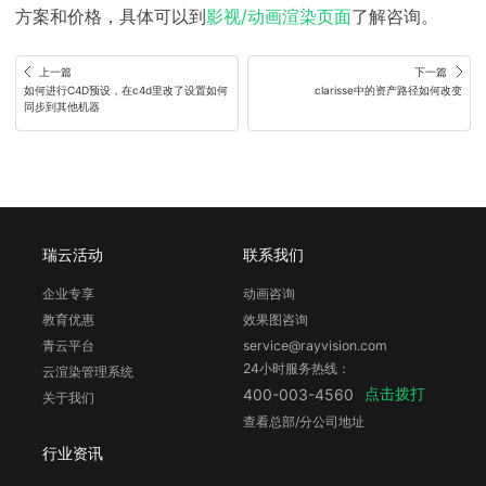
方案和价格，具体可以到
影视/动画渲染页面
了解咨询。
上一篇
下一篇
如何进行C4D预设，在c4d里改了设置如何
clarisse中的资产路径如何改变
同步到其他机器
瑞云活动
联系我们
企业专享
动画咨询
教育优惠
效果图咨询
青云平台
service@rayvision.com
24小时服务热线：
云渲染管理系统
点击拨打
400-003-4560
关于我们
查看总部/分公司地址
行业资讯