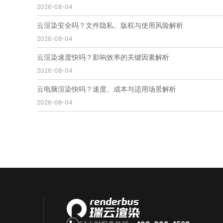
2026-08-04
免费云渲染
云渲染厂家地址
云渲染下载
云渲染网站
云渲染收费
云渲染厂家
云渲染厂商
云渲染安全吗？文件隐私、版权与使用风险解析
云渲染费用
云渲染价格
云渲染参数
云渲染系统
2026-08-04
云渲染架构
第五届瑞云3d渲染动画创作大赛
瑞云渲染大赛
3d渲染大赛
CG动画渲染大赛
云渲染速度快吗？影响效率的关键因素解析
瑞云渲染大赛报名页
瑞云渲染大赛参赛规则
2026-08-04
瑞云渲染大赛奖项
瑞云渲染大赛历届大赛回顾
云电脑渲染快吗？速度、成本与适用场景解析
云渲染电脑
云渲染配置
云主机渲染
视频云渲染
2026-08-04
实时渲染云
实时渲染原理
离线渲染技术
视频云渲染平台
云端渲染器
云端渲染软件