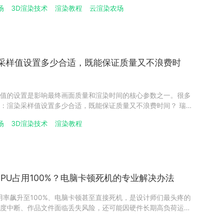
时，常遇到画面整体过暗或局部过曝的难题。瑞云渲染农场将从物
场
3D渲染技术
渲染教程
云渲染农场
GI参数调整的正确思路，帮助您轻松驾驭全局光照。一
渲染采样值设置多少合适，既能保证质量又不浪费时
值的设置是影响最终画面质量和渲染时间的核心参数之一。很多
：渲染采样值设置多少合适，既能保证质量又不浪费时间？ 瑞云
一问题，并提供实用建议，帮助您在视觉效果和渲染效率之间找
场
3D渲染技术
渲染教程
渲染采样值？渲染采样值，通常指每个像素计算的样本数量，是
CPU占用100%？电脑卡顿死机的专业解决办法
占用率飙升至100%、电脑卡顿甚至直接死机，是设计师们最头疼的
度中断、作品文件面临丢失风险，还可能因硬件长期高负荷运行
计师的渲染农场，瑞云渲染基于海量实战案例，精准拆解 CPU 满