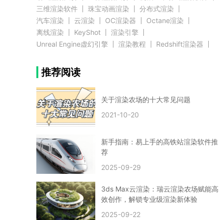
三维渲染软件
珠宝动画渲染
分布式渲染
汽车渲染
云渲染
OC渲染器
Octane渲染
离线渲染
KeyShot
渲染引擎
Unreal Engine虚幻引擎
渲染教程
Redshift渲染器
Blender教程
渲染插件
zbrush实例教程
推荐阅读
3D模型教程
3D建模案例
网络渲染
推荐阅读
云渲染农场使用教程
渲染有噪点
渲染降噪
渲染图黑色
云渲染农场价格
CG建模
Maya
关于渲染农场的十大常见问题
建筑效果图渲染
渲染速度慢
贴图教程
CG角色制作心得
动画渲染
2021-10-20
在线渲染
渲染器
渲染技巧
雕刻3D模型
GPU渲染
cg动画渲染
Blender云端渲染
maya渲染
CG动画
动画制作
新手指南：易上手的高铁站渲染软件推
Blender
CG渲染
渲染农场
云端渲染
荐
3dmax云端渲染
c4d云端渲染
unity3d云端渲染
2025-09-29
渲染图
CG原画
渲染焦散
云渲染疑问
clarisse教程
拟真人物制作
实时渲染
视觉效果
3ds Max云渲染：瑞云渲染农场赋能高
视觉特效
特效
VRay制作案例
VFX案例
效创作，解锁专业级渲染新体验
手动渲染农场
云渲染小课堂
云渲染技巧
2025-09-22