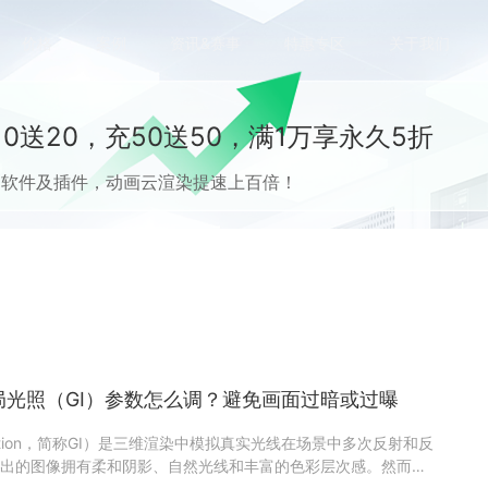
价格
案例
资讯&赛事
特惠专区
关于我们
0送20，充50送50，满1万享永久5折
流CG软件及插件，动画云渲染提速上百倍！
局光照（GI）参数怎么调？避免画面过暗或过曝
umination，简称GI）是三维渲染中模拟真实光线在场景中多次反射和反
出的图像拥有柔和阴影、自然光线和丰富的色彩层次感。然而，