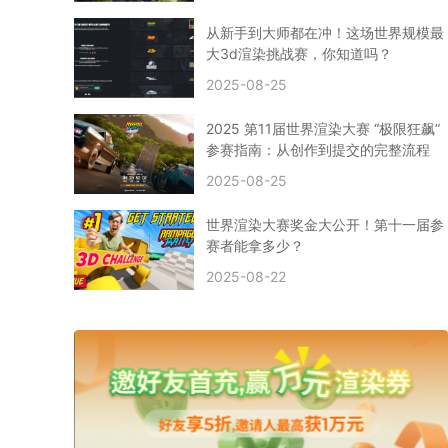
CPU渲染
Arnold案例
3ds Max建模
特效渲染
vr渲染器
效果图渲染
免费云渲染
Autodesk
从新手到大师都在冲！这场世界规模最
2D转3D
SU渲染
圣诞短片
风暴幽灵船
大3d渲染挑战赛，你知道吗？
云渲染大咖专访
CG电影云渲染案例
2025-08-25
Houdini建模案例
自助云渲染农场
Maya使用教程
CG人物制作
Maya基础知识
Blender渲染技巧
2025 第11届世界渲染大赛 “极限狂飙”
3ds Max资讯
3ds Max教程
CG软件资讯
参赛指南：从创作到提交的完整流程
3d云渲染
3dmax渲染
C4D|3d渲染加速
2025-08-25
Substance Painter
3D场景建模教程
渲染设置
vray网络渲染
SAAS渲染农场
Lumion
世界渲染大赛奖金大公开！第十一届参
ZBrush技巧
SketchUp教程
3dmax 渲染慢
赛者能拿多少？
渲染卡顿
云渲染怎么收费
分层渲染
多机渲染
2025-08-22
纹理渲染
全局光引擎
渲染贴图
展UV
拓扑结构
云渲染哪个平台好？
什么是云渲染？
渲染溢色
渲染光斑
渲染软件
3D渲染技术
EEVEE渲染器
Cycles渲染器
C4D教程
Corona降噪器
奥斯卡
电影
建模渲染
人物建模渲染
在线建模渲染
北京渲染农场
成都动画渲染
免费渲染农场
网络渲染农场