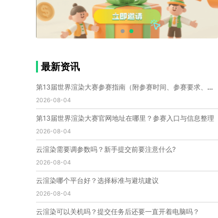
个人渲染农场
小型渲染农场
自建渲染农场
视频渲染农场
渲染农场软件
cpu渲染农场
渲染农场费用
渲染农场下载
模型软件
建模渲染软件
三维建模渲染
3d建模渲染
手机建模渲染
瑞云渲染案例
云渲染案例
云渲染农场
云渲染农场优势
便宜的渲染农场
最新资讯
C4D渲染农场
传统渲染农场
渲染农场怎么选
渲染农场收费
云渲染农场价格
瑞云渲染农场价格
第13届世界渲染大赛参赛指南（附参赛时间、参赛要求、赛事奖励等）
动画渲染农场
动画渲染农场价格
2026-08-04
第十一届世界渲染大赛
世界渲染大赛时间
第13届世界渲染大赛官网地址在哪里？参赛入口与信息整理
世界渲染大赛官网
国际渲染大赛
国际渲染大赛排名
2026-08-04
世界渲染大赛软件
UE云渲染
网页云渲染
瑞云官网
瑞云科技
端云
瑞云渲染官网
云渲染需要调参数吗？新手提交前要注意什么?
云渲染官网
深圳瑞云
瑞云客户端
2026-08-04
瑞云渲染客户端
瑞云动画客户端
renderbus
网络渲染软件
云渲染服务
云渲染怎么收费
云渲染哪个平台好？选择标准与避坑建议
云渲染怎么用
云渲染平台
云渲染软件
2026-08-04
云渲染技术
云渲染原理
云渲染插件
云渲染软件
云渲染可以关机吗？提交任务后还要一直开着电脑吗？
云渲染引擎
云渲染主机
云渲染软件厂家