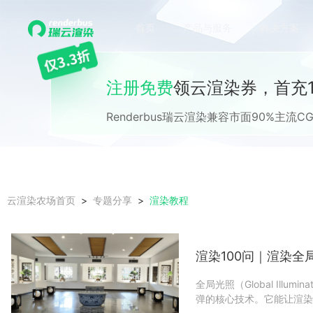
首页
产品与服务
解决方案
注册免费
领云渲染券，首充1
Renderbus瑞云渲染兼容市面90%主
渲染教程
云渲染农场首页
专题分享
渲染100问｜渲染全
全局光照（Global Ill
弹的核心技术。它能让渲染