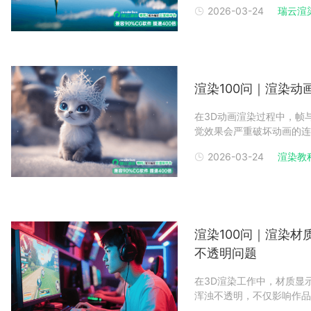
2026-03-24
瑞云渲
载的核心诱因，总结出 3 
渲染100问｜渲染
在3D动画渲染过程中，帧与帧
觉效果会严重破坏动画的连
为服务千万设计师的渲染农
2026-03-24
渲染教
烁核心诱因，总结出 3 
核心原因
渲染100问｜渲染
不透明问题
在3D渲染工作中，材质显
浑浊不透明，不仅影响作品
平台，瑞云渲染基于千万级