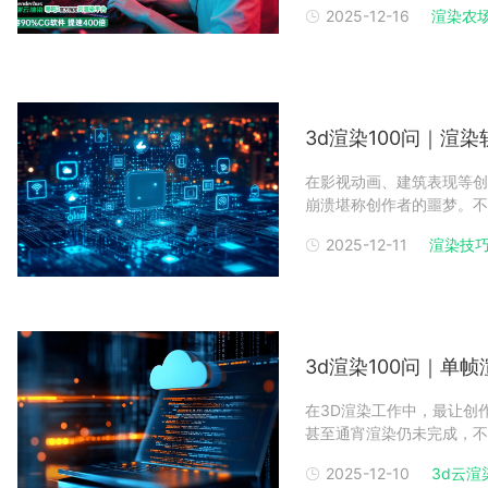
2025-12-16
渲染农
渲染痛点。​一、金属质感
环境反射成像，
3d渲染100问｜渲
在影视动画、建筑表现等创
崩溃堪称创作者的噩梦。不
保存的渲染进度到底能不能
2025-12-11
渲染技
渲染为您分享高效解决方案
核心取决于渲染器
3d渲染100问｜单
在3D渲染工作中，最让创
甚至通宵渲染仍未完成，不
故障。作为深耕行业的专业
2025-12-10
3d云渲
高效提速方法论。本文将拆