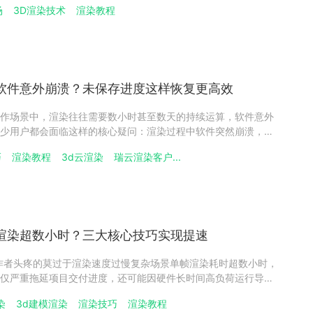
场
3D渲染技术
渲染教程
发灰？核心优化环境反射与反射参数​金属材质的视觉呈现完全依赖
染软件意外崩溃？未保存进度这样恢复更高效
作场景中，渲染往往需要数小时甚至数天的持续运算，软件意外
少用户都会面临这样的核心疑问：渲染过程中软件突然崩溃，未
恢复？作为服务过《哪吒2》等顶流项目的专业云渲染平台，瑞云
巧
渲染教程
3d云渲染
瑞云渲染客户...
。1、进度能否恢复，关键看这个功能渲染进度的恢复并非绝对，
帧渲染超数小时？三大核心技巧实现提速
作者头疼的莫过于渲染速度过慢复杂场景单帧渲染耗时超数小时，
仅严重拖延项目交付进度，还可能因硬件长时间高负荷运行导致
云渲染服务商，瑞云渲染在千万级渲染任务实践中，总结出一套
染
3d建模渲染
渲染技巧
渲染教程
解三个核心提速技巧，同时揭秘专业云渲染平台如何实现提速+画