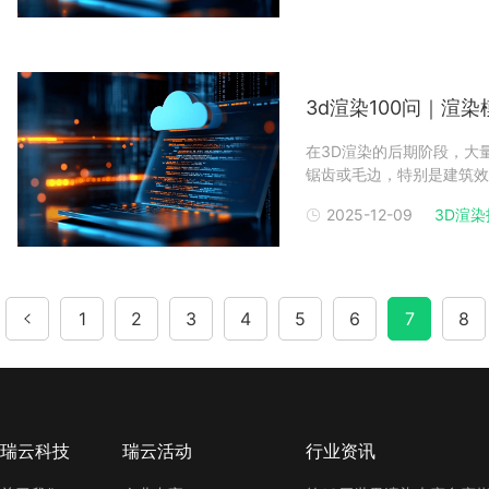
质双保障。技巧一
3d渲染100问｜渲
在3D渲染的后期阶段，大
锯齿或毛边，特别是建筑效
画面质感，甚至对项目验收
2025-12-09
3D渲染
千万级渲染任务的实践中，
解决方案，同时揭秘
1
2
3
4
5
6
7
8
瑞云科技
瑞云活动
行业资讯