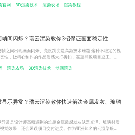
染官网
3D渲染技术
渲染农场
渲染教程
套高效解决方案，帮你轻松化解渲染卡顿危机。​一、CPU 占用
动画帧间闪烁？瑞云渲染教你3招保证画面稳定性
之间出现画面闪烁、亮度跳变是高频技术难题 这种不稳定的视
贯性，让精心制作的作品质感大打折扣，甚至导致项目返工。作
场领军平台，瑞云渲染基于海量动画渲染实战案例，精准定位闪
程
渲染农场
3D渲染技术
动画渲染
套高效解决方案，帮你轻松实现帧间画面稳定统一。​一、帧间闪烁的
材质显示异常？瑞云渲染教你快速解决金属发灰、玻璃
示异常是设计师高频遇到的难题金属质感发灰缺乏光泽、玻璃材质
视觉效果，还会延误项目交付进度。作为亚洲知名的云渲染服务
渲染项目实战经验，总结出针对性解决方案，帮你快速攻克材质