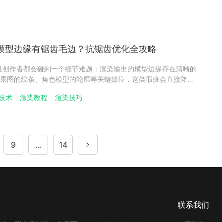
染模型边缘有锯齿毛边？抗锯齿优化全攻略
量创作者都会碰到一个细节难题：渲染输出的模型边缘存在清晰的
果图的线条、角色模型的轮廓等关键部位，这类瑕疵会直接降低
造成影响。作为深耕行业的专业云渲染服务商，瑞云渲染在处理
技术
渲染教程
渲染技巧
总结出一套抗锯齿优化的核心技法。本文将为大家拆解三个高效
9
...
14
联系我们