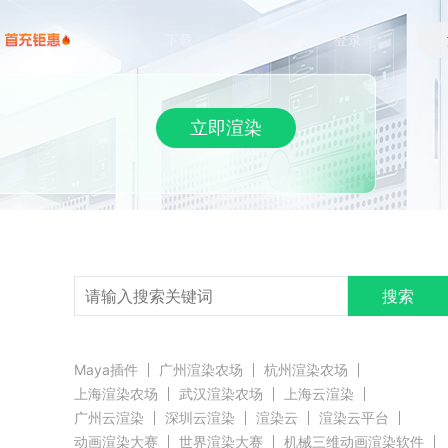
下载
帮助/教程
登录
立即渲染
搜索
Maya插件
广州渲染农场
杭州渲染农场
上海渲染农场
武汉渲染农场
上海云渲染
广州云渲染
深圳云渲染
渲染云
渲染云平台
动画渲染大赛
世界渲染大赛
机械三维动画渲染软件