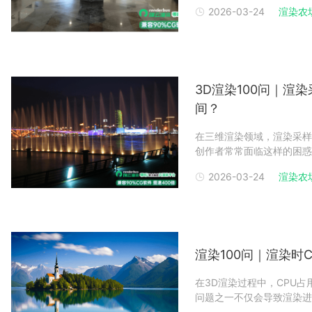
许多艺术家在调节GI参数
2026-03-24
渲染农
理合理性的角度出发，解析
3D渲染100问｜
间？
在三维渲染领域，渲染采样
创作者常常面临这样的困惑
渲染农场将系统性地探讨这
2026-03-24
渲染农
到最佳平衡点。一、什么是
渲染过程中抗锯齿和
渲染100问｜渲染时
在3D渲染过程中，CPU
问题之一不仅会导致渲染进
造成损耗。作为服务千万设