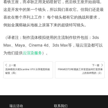
看铁王座，而卓耿正用龙焰喷射它，然后铁王座开始崩塌。
这是开发中的第一个镜头，所以我们喜欢它。但我们还是最
喜欢在整个序列上工作！ 每个镜头都有它的挑战和要求，
例如金属熔融从地板上滚落下来的超级特写镜头。
（译者注：制作流体模拟使用的主流制作软件包括：3ds
Max、Maya、Cinema 4d、3ds Max等，瑞云渲染都可以
为他们提供
云渲染服务
）。
上一篇
下一篇
流体模拟大佬Scanline VFX 分享视觉特效
FRAMESTORE视效工作室是如何打造荧幕
秘笈（四）
上的各种熊的（2）
瑞云活动
联系我们