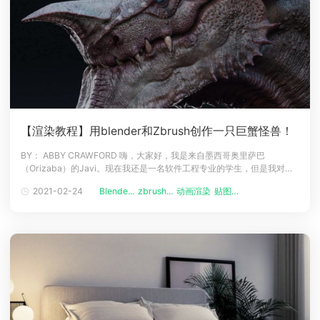
【渲染教程】用blender和Zbrush创作一只巨蟹怪兽！
BY： ABBY CRAWFORD 嗨，大家好，我是来自墨西哥奥里萨巴
（Orizaba）的Javi。现在我还是一名软件工程专业的学生，但是我对电
影业充满热情，并希望成为电影行业从业者的一部分。我在2019年7月首
2021-02-24
Blende...
zbrush...
动画渲染
贴图教程
次接触3D行业，但在2020年，我决定开始认真的学习3D行业并开始接受
一些在线课程。我一直在使用Crehana和Domestik