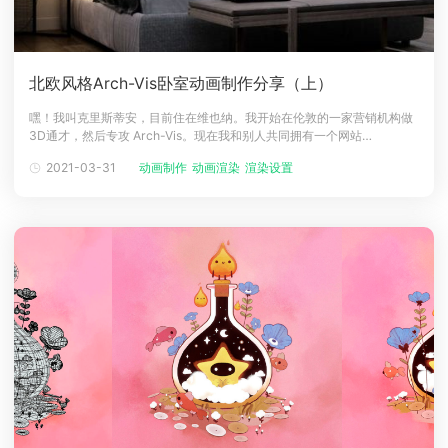
北欧风格Arch-Vis卧室动画制作分享（上）
嘿！我叫克里斯蒂安，目前住在维也纳。我开始在伦敦的一家营销机构做
3D通才，然后专攻 Arch-Vis。现在我和别人共同拥有一个网站
iMeshh.com。在我开始在一家专业的Arch-Vis工作室工作之前，我基本
2021-03-31
动画制作
动画渲染
渲染设置
是自学的。如果你想向优秀的人学习，你绝对应该和那些从事这一行多年
的人一起工作，这可以极大的加速你的学习！介绍设计这个特殊场景是为
了