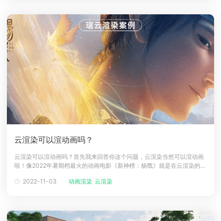
云渲染可以渲动画吗？
云渲染可以渲动画吗？首先我来回答你这个问题，云渲染当然可以渲动画
啦！像2022年暑期档最火的动画电影《新神榜：杨戬》就是在云渲染的支
持下才能准时上线跟大家见面的哦！Renderbus瑞云渲染和追光动画也是
2022-11-03
动画渲染
云渲染
老朋友了，之前《新神榜：哪吒重生》、《白蛇2：青蛇劫起》这两部动
画影片也都使用了瑞云渲染服务，今年暑期档非常荣幸又能够作为《新神
榜：杨戬