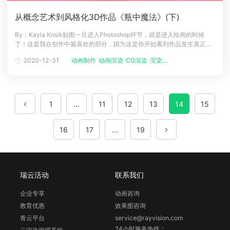
从概念艺术到风格化3D作品《瓶中魔法》(下)
By：Kayla Kosik贴图一旦进入Photoshop环节，就是进入绘画的时候
了！这是我在创作中最喜欢的部分，因为这是你开始看到作品发生真正转
变的地方。我通常通过Magic Wand选择UV周围的外部空间开始处理贴
2020-12-31
动画制作
动画渲染
CG渲染
渲染设置
图，反转选区，然后扩大3个像素的范围。我将每个网格的UV的基本颜色
在多个图层中屏蔽掉，当你将匹配概念设计的颜色时，滴管工具
1
...
11
12
13
14
15
16
17
...
19
瑞云活动
联系我们
企业专享
动画咨询
教育优惠
效果图咨询
青云平台
service@rayvision.com
24小时服务热线：