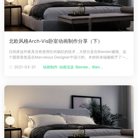
北欧风格Arch-Vis卧室动画制作分享（下）
日间床这件家具没有使用任何疯狂的技术，大部分是在Blender建模。这
个圆形靠垫是在Marvelous Designer中设计的。木材的末端被赋予了一个
稍微深一点的木材着色器，给一个稍微不同的木纹的外观。我不知道为什
2021-03-31
动画制作
动画渲染
Blende...
Blende...
么，但这是整个模型中我最喜欢的细节。灯光这个场景使用了HDRI
Haven的HDRI，这真是令人惊奇！HDRI不太亮，对场景