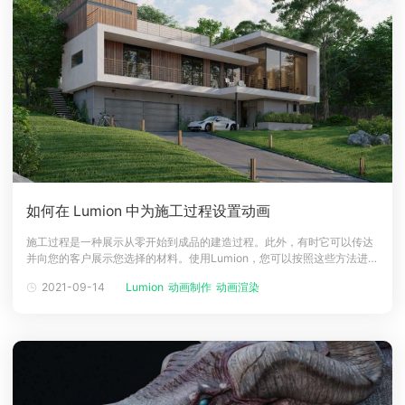
如何在 Lumion 中为施工过程设置动画
施工过程是一种展示从零开始到成品的建造过程。此外，有时它可以传达
并向您的客户展示您选择的材料。使用Lumion，您可以按照这些方法进行
操作。让我们在本文中了解它们。1. 使用图层可见性效果1.1：首先，你可
2021-09-14
Lumion
动画制作
动画渲染
以导入各种建筑构件（板、柱、屋顶、墙壁、窗户等），如Lumion单独的
对象。1.2: 然后，您使用Align功能确保它们都共享相同的位