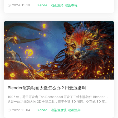
片这几个步骤，在渲染动画时也同样会涉及到，但对于Blender动画渲染
2024-11-19
Blende...
动画渲染
渲染教程
下载
来说，我们还是需要了解顶部的一些附加层才能更加正确地渲染动画，云
动画客户端
动画客户端
动画客户端
动画客户端
动画客户端
动画客户端
渲染小编也将在本文为您带来Blender渲染动画需要注
效果图客户端
效果图客户端
效果图客户端
效果图客户端
效果图客户端
效果图客户端
帮助/教程
登录
Blender渲染动画太慢怎么办？用云渲染啊！
1995 年，荷兰开发者 Ton Roosendaal 开发了三维制作软件 Blender ，
这是一款功能强大的 3D 创建工具，用于创建 3D 图形、交互式 3D 应用
程序、视频游戏、虚拟现实视频和动画。它自 2002 年以来一直作为开源
2022-11-04
Blende...
渲染速度慢
动画渲染
软件提供，可在 macOS、Linux 和 Windows 等流行操作系统上运行。
Blender 具