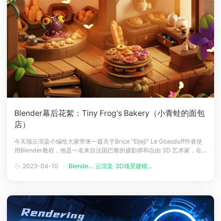
Blender幕后花絮：Tiny Frog's Bakery（小青蛙的面包
店）
今天瑞云渲染小编给大家带来一篇关于Brice "Eljeji" Le Goasduff作者使
用Blender教程，他是一名来自法国巴黎的摄影师和自由 3D 艺术家，在
巴黎一家小型机构工作了将近 6 年，接下来云渲染小编看一下这个Tiny
2023-04-10
Blende...
云渲染
3D场景建模...
Frog's Bakery（小青蛙的面包店）的制作过程吧。创作来源对于这个特
定的场景，我只想制作一家拥