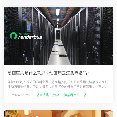
电影、电视剧等影视
动画渲染是什么意思？动画用云渲染靠谱吗？
随着动画制作技术的不断发展，越来越多的厂商开始采用云渲染技术来处
理动画渲染任务。但是，很多人对云渲染的概念还不是很清晰，也不太了
解它是否可靠。瑞云渲染小编将从动画渲染的定义、动画渲染技术的发展
2024-11-26
动画渲染
云渲染
云渲染哪个平...
动画渲染农场
以及云渲染的优势、劣势等多个方面对这个问题做出详细阐述。一、动画
渲染是什么？动画渲染是指将动画制作中的3D场景进行光照、材质、纹理
等处理后，生成2D