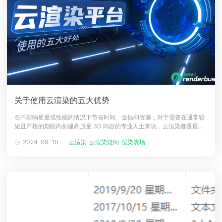
关于使用云渲染的五大优势
在不影响质量或性能的情况下节省时间、金钱和资源，对于需要在通常较
短且严格的期限内创建高质量 3D 内容的专业人士来说，云渲染都是最好
的选择！云渲染作为数字媒体生产的最新趋势，与传统的渲染农场和机器
2024-09-10
云渲染
云渲染疑问
渲染农场
相比具有许多优势，本文总结了关于云渲染的五个优势。降低成本云渲染
可以帮助企业降低硬件、软件及维护成本。这项数字媒体生产的新趋势具
有成本效益，企业