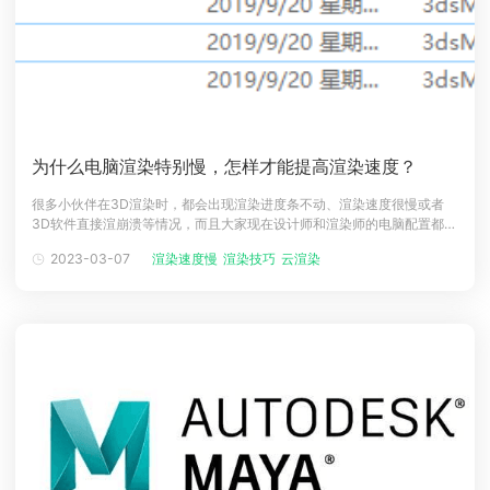
为什么电脑渲染特别慢，怎样才能提高渲染速度？
很多小伙伴在3D渲染时，都会出现渲染进度条不动、渲染速度很慢或者
3D软件直接渲崩溃等情况，而且大家现在设计师和渲染师的电脑配置都不
差的，为什么渲染速度会这么慢呢？一般是我们认为是个人作图习惯的问
2023-03-07
渲染速度慢
渲染技巧
云渲染
题，以下有Renderbus瑞云渲染小编整理的业内大佬提高渲染速度的各种
方法，希望对你有所帮助。一、分场景做图以渲染慢著名的 3ds max 场
景