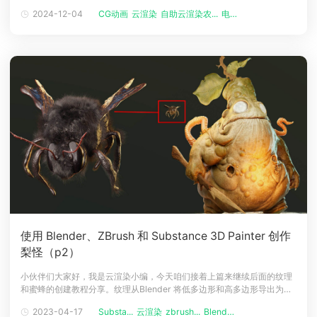
中的最后一步，也是非常重要的一步，它可以使得动画画面更加真实、细
2024-12-04
CG动画
云渲染
自助云渲染农...
电影
下载
腻，达到更好的视觉效果。一、后期渲染的含义后期渲染指的是影视动画
动画客户端
动画客户端
动画客户端
动画客户端
动画客户端
动画客户端
制作的一个过程，也被称为后期制作 或 视觉特效。在影视动画制作期间，
后期渲染通常是在
效果图客户端
效果图客户端
效果图客户端
效果图客户端
效果图客户端
效果图客户端
帮助/教程
登录
使用 Blender、ZBrush 和 Substance 3D Painter 创作
梨怪（p2）
小伙伴们大家好，我是云渲染小编，今天咱们接着上篇来继续后面的纹理
和蜜蜂的创建教程分享。纹理从Blender 将低多边形和高多边形导出为
OBJ 文件后，我将它们导入 Substance 3D Painter 并启用 UDIM 工作流
2023-04-17
Substa...
云渲染
zbrush...
Blende...
程选项，为确保一切正常运行并检测任何错误，我以 512 分辨率对法线贴