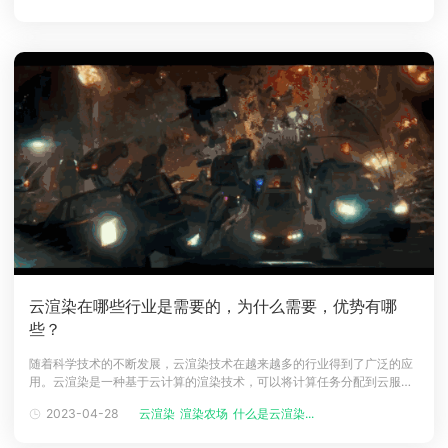
图进行了测试烘焙，在此之后，我开始以
云渲染在哪些行业是需要的，为什么需要，优势有哪
些？
随着科学技术的不断发展，云渲染技术在越来越多的行业得到了广泛的应
用。云渲染是一种基于云计算的渲染技术，可以将计算任务分配到云服务
器上进行处理，大大提高了渲染效率和质量，在下面的文章中，瑞云渲染
2023-04-28
云渲染
渲染农场
什么是云渲染...
小编将讨论哪些行业需要云渲染，为什么需要它，以及它的优势。一、哪
些行业需要云渲染？1、影视行业影视业是云渲染的主要应用领域之一。在