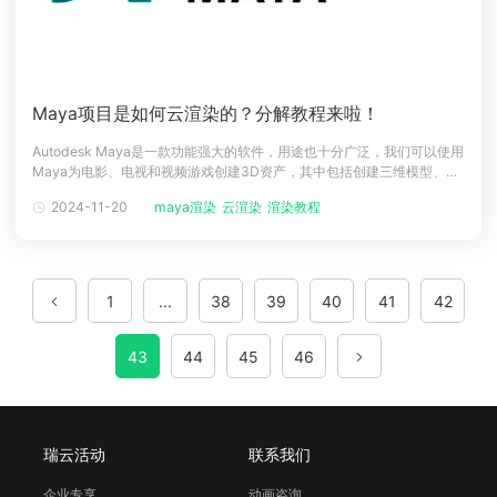
Maya项目是如何云渲染的？分解教程来啦！
Autodesk Maya是一款功能强大的软件，用途也十分广泛，我们可以使用
Maya为电影、电视和视频游戏创建3D资产，其中包括创建三维模型、角
色创建、动画、动力学、环境特效和渲染等等。说到渲染，渲染是三维动
2024-11-20
maya渲染
云渲染
渲染教程
画和视觉效果制作过程中的一个关键的必不可少的步骤，同时也是十分耗
费时间且资源密集的一项任务。对于Maya项目，很多CGer经常会使用
1
...
38
39
40
41
42
43
44
45
46
瑞云活动
联系我们
企业专享
动画咨询