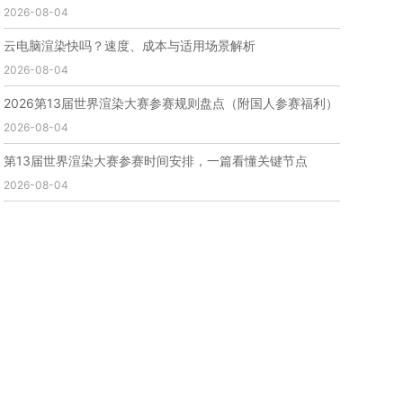
2026-08-04
免费云渲染
云渲染厂家地址
云渲染下载
云渲染网站
云渲染收费
云渲染厂家
云渲染厂商
云电脑渲染快吗？速度、成本与适用场景解析
云渲染费用
云渲染价格
云渲染参数
云渲染系统
2026-08-04
云渲染架构
第五届瑞云3d渲染动画创作大赛
瑞云渲染大赛
3d渲染大赛
CG动画渲染大赛
2026第13届世界渲染大赛参赛规则盘点（附国人参赛福利）
瑞云渲染大赛报名页
瑞云渲染大赛参赛规则
2026-08-04
瑞云渲染大赛奖项
瑞云渲染大赛历届大赛回顾
第13届世界渲染大赛参赛时间安排，一篇看懂关键节点
云渲染电脑
云渲染配置
云主机渲染
视频云渲染
2026-08-04
实时渲染云
实时渲染原理
离线渲染技术
视频云渲染平台
云端渲染器
云端渲染软件