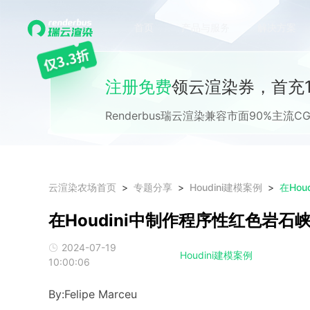
首页
产品与服务
解决方案
注册免费
领云渲染券，首充1
Renderbus瑞云渲染兼容市面90%主
云渲染农场首页
专题分享
Houdini建模案例
在Ho
在Houdini中制作程序性红色岩石
2024-07-19
Houdini建模案例
10:00:06
By:Felipe Marceu