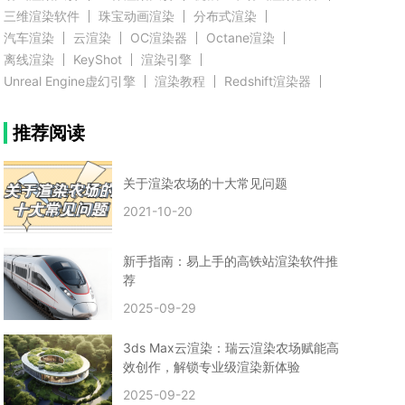
三维渲染软件
珠宝动画渲染
分布式渲染
汽车渲染
云渲染
OC渲染器
Octane渲染
离线渲染
KeyShot
渲染引擎
Unreal Engine虚幻引擎
渲染教程
Redshift渲染器
Blender教程
渲染插件
zbrush实例教程
推荐阅读
3D模型教程
3D建模案例
网络渲染
推荐阅读
云渲染农场使用教程
渲染有噪点
渲染降噪
渲染图黑色
云渲染农场价格
CG建模
Maya
关于渲染农场的十大常见问题
建筑效果图渲染
渲染速度慢
贴图教程
CG角色制作心得
动画渲染
2021-10-20
在线渲染
渲染器
渲染技巧
雕刻3D模型
GPU渲染
cg动画渲染
Blender云端渲染
maya渲染
CG动画
动画制作
新手指南：易上手的高铁站渲染软件推
Blender
CG渲染
渲染农场
云端渲染
荐
3dmax云端渲染
c4d云端渲染
unity3d云端渲染
2025-09-29
渲染图
CG原画
渲染焦散
云渲染疑问
clarisse教程
拟真人物制作
实时渲染
视觉效果
3ds Max云渲染：瑞云渲染农场赋能高
视觉特效
特效
VRay制作案例
VFX案例
效创作，解锁专业级渲染新体验
手动渲染农场
云渲染小课堂
云渲染技巧
2025-09-22