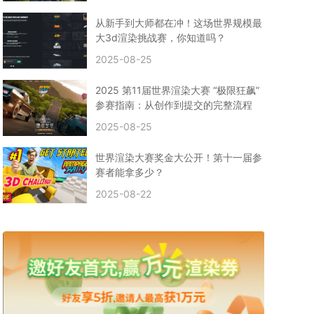
CPU渲染
Arnold案例
3ds Max建模
特效渲染
vr渲染器
效果图渲染
免费云渲染
Autodesk
从新手到大师都在冲！这场世界规模最
2D转3D
SU渲染
圣诞短片
风暴幽灵船
大3d渲染挑战赛，你知道吗？
云渲染大咖专访
CG电影云渲染案例
2025-08-25
Houdini建模案例
自助云渲染农场
Maya使用教程
CG人物制作
Maya基础知识
Blender渲染技巧
2025 第11届世界渲染大赛 “极限狂飙”
3ds Max资讯
3ds Max教程
CG软件资讯
参赛指南：从创作到提交的完整流程
3d云渲染
3dmax渲染
C4D|3d渲染加速
2025-08-25
Substance Painter
3D场景建模教程
渲染设置
vray网络渲染
SAAS渲染农场
Lumion
世界渲染大赛奖金大公开！第十一届参
ZBrush技巧
SketchUp教程
3dmax 渲染慢
赛者能拿多少？
渲染卡顿
云渲染怎么收费
分层渲染
多机渲染
2025-08-22
纹理渲染
全局光引擎
渲染贴图
展UV
拓扑结构
云渲染哪个平台好？
什么是云渲染？
渲染溢色
渲染光斑
渲染软件
3D渲染技术
EEVEE渲染器
Cycles渲染器
C4D教程
Corona降噪器
奥斯卡
电影
建模渲染
人物建模渲染
在线建模渲染
北京渲染农场
成都动画渲染
免费渲染农场
网络渲染农场