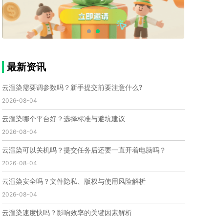
个人渲染农场
小型渲染农场
自建渲染农场
视频渲染农场
渲染农场软件
cpu渲染农场
渲染农场费用
渲染农场下载
模型软件
建模渲染软件
三维建模渲染
3d建模渲染
手机建模渲染
瑞云渲染案例
云渲染案例
云渲染农场
云渲染农场优势
便宜的渲染农场
最新资讯
C4D渲染农场
传统渲染农场
渲染农场怎么选
渲染农场收费
云渲染农场价格
瑞云渲染农场价格
云渲染需要调参数吗？新手提交前要注意什么?
动画渲染农场
动画渲染农场价格
2026-08-04
第十一届世界渲染大赛
世界渲染大赛时间
云渲染哪个平台好？选择标准与避坑建议
世界渲染大赛官网
国际渲染大赛
国际渲染大赛排名
2026-08-04
世界渲染大赛软件
UE云渲染
网页云渲染
瑞云官网
瑞云科技
端云
瑞云渲染官网
云渲染可以关机吗？提交任务后还要一直开着电脑吗？
云渲染官网
深圳瑞云
瑞云客户端
2026-08-04
瑞云渲染客户端
瑞云动画客户端
renderbus
网络渲染软件
云渲染服务
云渲染怎么收费
云渲染安全吗？文件隐私、版权与使用风险解析
云渲染怎么用
云渲染平台
云渲染软件
2026-08-04
云渲染技术
云渲染原理
云渲染插件
云渲染软件
云渲染速度快吗？影响效率的关键因素解析
云渲染引擎
云渲染主机
云渲染软件厂家