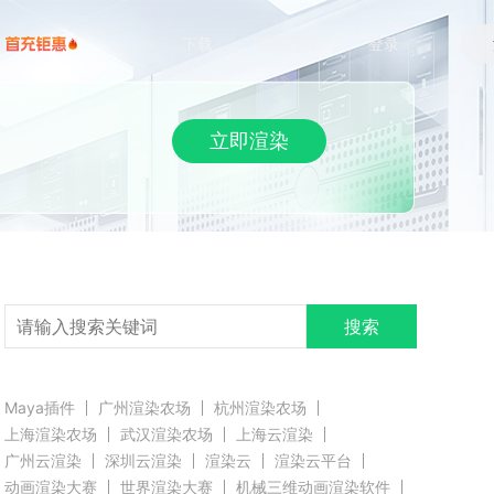
下载
帮助/教程
登录
立即渲染
搜索
Maya插件
广州渲染农场
杭州渲染农场
上海渲染农场
武汉渲染农场
上海云渲染
广州云渲染
深圳云渲染
渲染云
渲染云平台
动画渲染大赛
世界渲染大赛
机械三维动画渲染软件