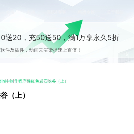
价格
案例
资讯&赛事
特惠专区
关于我们
0送20，充50送50，满1万享永久5折
流CG软件及插件，动画云渲染提速上百倍！
udini中制作程序性红色岩石峡谷（上）
峡谷（上）