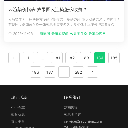
云渲染价格表 效果图云渲染怎么收费？
云渲染作为一种快捷方便的渲染模式，受到CG行业人员的喜爱，也有同学
有疑问，例如云渲染一张效果图需要多久，多少钱？上传模型需要多久
&hellip;&hellip;我们来一一解答这些问题，最后我们会提供几组图片的渲
2025-11-06
渲染图
云渲染疑问
效果图渲染
云渲染官网
云渲染收费
染时间和费用信息以供参考。一、云渲染一张效果图多久?渲染时间受到效
果图的 灯光参数/材质参数/图片大小/机器线程、数量等影响，所以
1
...
181
182
183
184
185
186
187
...
282
瑞云活动
联系我们
企业专享
动画咨询
教育优惠
效果图咨询
青云平台
service@rayvision.com
24小时服务热线：