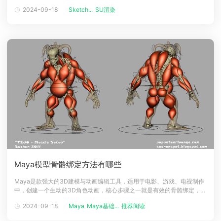
著称，使得设计师可以快速的转化三维模型，然而仅有的模型时是不够
2024-09-18
Sketch...
SU渲染
下载
的，为了给客户或观众更加逼真的效果，渲染成为了提升模型展示效果的
动画客户端
动画客户端
动画客户端
动画客户端
动画客户端
动画客户端
关键一步。那么如何利用草图大师渲染出色的效果图呢？一起来看看吧！
一、基础渲染虽然草图
效果图客户端
效果图客户端
效果图客户端
效果图客户端
效果图客户端
效果图客户端
帮助/教程
登录
Maya模型骨骼绑定方法有哪些
Maya是款强大的3D建模与动画编辑工具，适用于电影、游戏、电视制作
中，创建一个生动的3D角色动画，核心步骤之一就是有效的骨骼绑定，将
模型的表皮和骨骼系统进行整合，确保动画播放时，角色的移动与骨骼的
2024-09-18
Maya
Maya基础...
推荐阅读
动作同步。这个过程是任何角色动画制作充不可或缺的一环，影响角色的
表情与动作自然度，想要达到高质量的动画效果，需要熟悉不同的骨骼绑