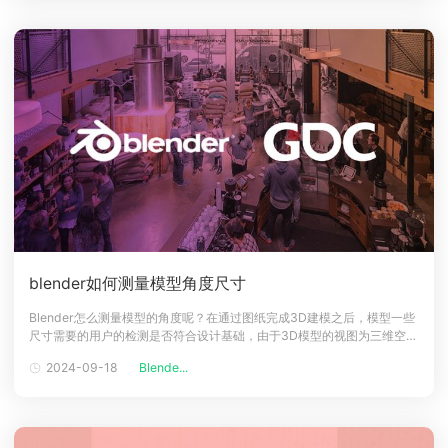
定技术，本文整
blender如何测量模型角度尺寸
Blender怎么测量模型的角度呢？在通过图纸完成3D建模之后，模型一些
尺寸需要的用户的检测是否符合设计基础，由于3D模型的视图为三维空
间，测量角度的视图则需要通过二维平面来完成，那么如何设置模型的角
2024-09-18
Blende...
度呢，一起来简单看看吧！blender测量模型角度尺寸教程1、登录
blender开启需要测量的3D模型文件，在按快捷键：~ + 6，切换到右