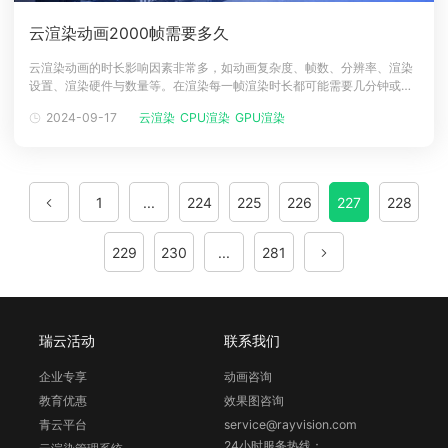
云渲染动画2000帧需要多久
云渲染动画的时长影响因素非常多，如动画复杂度、帧数、分辨率、渲染
设置、渲染硬件与数量等。在渲染每一帧渲染时长都可能需要几分钟或者
几小时，所以对于2000帧的动画渲染，在本地电脑上需要几天或者几周
2024-09-17
云渲染
CPU渲染
GPU渲染
时间完成，那么对于云渲染中2000帧需要多长时间呢，一起来看看吧！
云渲染动画2000帧时间平台：以Renderbus瑞云渲染为例云渲染由于是
提供的
1
...
224
225
226
227
228
229
230
...
281
瑞云活动
联系我们
企业专享
动画咨询
教育优惠
效果图咨询
青云平台
service@rayvision.com
24小时服务热线：