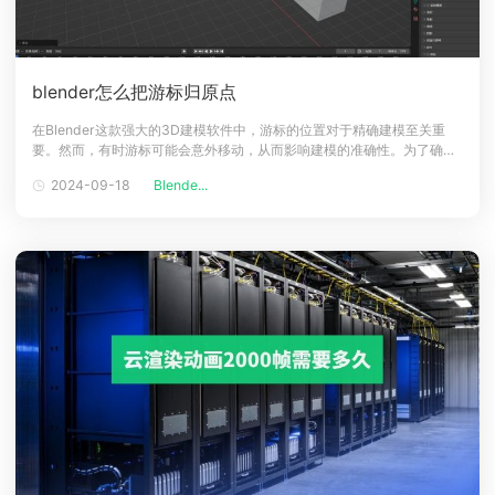
blender怎么把游标归原点
在Blender这款强大的3D建模软件中，游标的位置对于精确建模至关重
要。然而，有时游标可能会意外移动，从而影响建模的准确性。为了确保
模型的精确对齐和操作的便捷，我们需要将游标归位到3D空间的原点。
2024-09-18
Blende...
blender游标归原点教程游标归原点快捷键：Shift+S1、制作模型过程中
免不了游标移动到别的位置，想要回归原位。先确保你选中了需要归位游