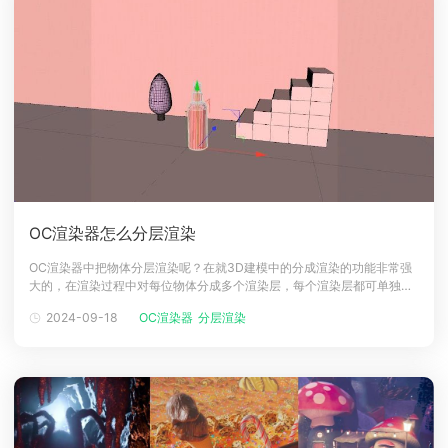
OC渲染器怎么分层渲染
OC渲染器中把物体分层渲染呢？在就3D建模中的分成渲染的功能非常强
大的，在渲染过程中对每位物体分成多个渲染层，每个渲染层都可单独导
出PSD格式，方便用户后期在PS后期处理，本文整理OC渲染器的分层渲
2024-09-18
OC渲染器
分层渲染
染方式，下面来看看吧。OC渲染器分层渲染教程1、点击其中一个物品，
在选择【c4docb标签】，给物体添加上【oc对象标签】。2、在选择【对
象图