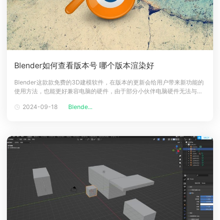
Blender如何查看版本号 哪个版本渲染好
Blender这款款免费的3D建模软件，在版本的更新会给用户带来新功能的
使用方法，也能更好兼容电脑的硬件，由于部分小伙伴电脑硬件无法与
Blender软件版本做到同步更新，导致小伙伴会有针对性的选择所需
2024-09-18
Blende...
Blender版本，下面一起来看看Blender怎么看版本号以及哪个版本好等问
题吧！Blender查看版本教程1、登录Blender，选择菜