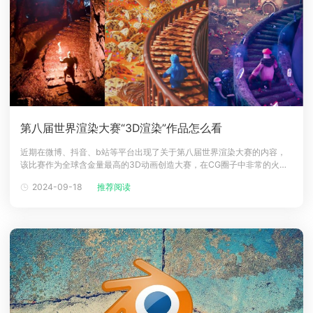
第八届世界渲染大赛“3D渲染”作品怎么看
近期在微博、抖音、b站等平台出现了关于第八届世界渲染大赛的内容，
该比赛作为全球含金量最高的3D动画创造大赛，在CG圈子中非常的火
爆，比赛中有来自全球的艺术家参与，赢下比赛的人不仅可以获得丰富的
2024-09-18
推荐阅读
奖品，也可提升个人在CG圈子中的知名度，下面一起来简单看看第八届世
界渲染大赛的作品怎么看的方法吧！第八届世界渲染大赛3D渲染作品怎么
看第九届时间：2