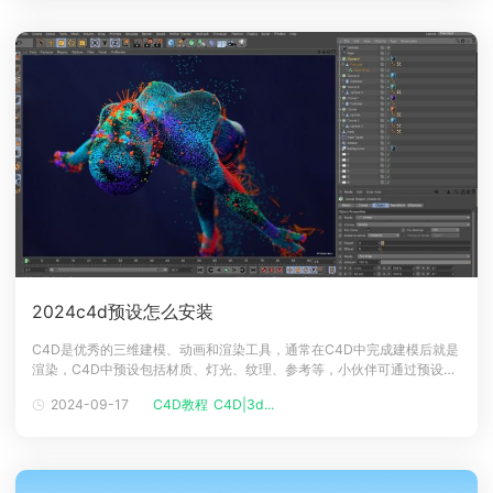
2024c4d预设怎么安装
C4D是优秀的三维建模、动画和渲染工具，通常在C4D中完成建模后就是
渲染，C4D中预设包括材质、灯光、纹理、参考等，小伙伴可通过预设功
能给建好的模型直接添加效果，那么我们一起来看看C4D渲染预设在实操
2024-09-17
C4D教程
C4D|3d...
中的具体应用把！2024c4d预设安装方法1、下载好的需要安装到C4D的
预设文件，预设文件一般为.lib4d格式。2、复制预设文件粘贴到C4