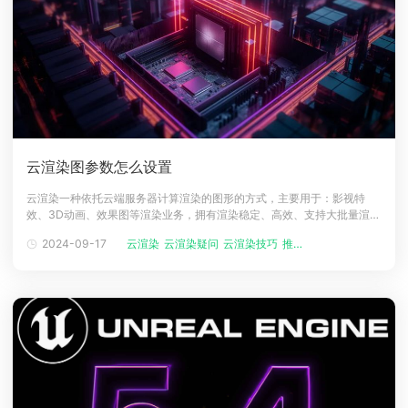
云渲染图参数怎么设置
云渲染一种依托云端服务器计算渲染的图形的方式，主要用于：影视特
效、3D动画、效果图等渲染业务，拥有渲染稳定、高效、支持大批量渲染
任务等优点，那么在云渲染平台中的参数该如何设置呢，下面一起来简单
2024-09-17
云渲染
云渲染疑问
云渲染技巧
推荐阅读
看看吧。云渲染图设置参数方法云渲染目前在市场上拥有绝对渲染说话
权，特别是在影视动画上的渲染，能够及时解决高时长、大尺寸的渲染画
面，由于不同的云渲染平