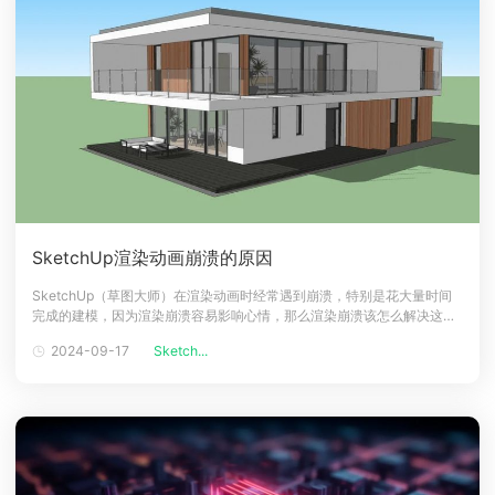
SketchUp渲染动画崩溃的原因
SketchUp（草图大师）在渲染动画时经常遇到崩溃，特别是花大量时间
完成的建模，因为渲染崩溃容易影响心情，那么渲染崩溃该怎么解决这种
问题呢，我们一起来简单看看吧。SketchUp渲染动画崩溃几个点1、硬件
2024-09-17
Sketch...
资源不足渲染动画需庞大的计算和存储资源，超出计算机的承载能力。即
使是较小规模的动画，也可能需要很长时间和大量的内存来生成。解决方
法：升