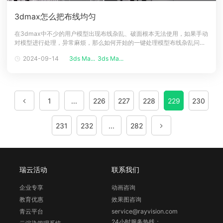
3dmax怎么把布线均匀
在3dmax中不少的用户模型出现布线杂乱、破面根本无法使用，如果手动
对模型进行处理，异常麻烦，那么如何开始的一键处理模型布线杂乱问题
呢，一起看看吧！3dmax模型布线杂乱解决方法适用：布线杂乱、模型破
2024-09-14
3ds Ma...
3ds Ma...
面等问题必备工具：Quad Remesher插件插件获取方法：exoside.com
图文步骤：1、先下载一个Quad Remesher插件，
1
...
226
227
228
229
230
231
232
...
282
瑞云活动
联系我们
企业专享
动画咨询
教育优惠
效果图咨询
青云平台
service@rayvision.com
24小时服务热线：