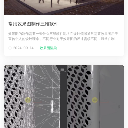
常用效果图制作三维软件
效果图的制作需要一些什么三维软件呢？在设计领域通常需要效果图用于
宣传个人的设计理念，不同行业对于效果图的尺寸需求不同，通常在制作
效果图之前都需要对效果图的场景进行3D建模，最后在渲染出图像，那么
2024-09-14
效果图渲染
主主流3d效果图软件有哪些呢？一起来看看吧！效果图制作三维软件推荐
1、3ds Max优点：①丰富的建模工具以及内置了强大的材质编辑器，用
户可以轻松