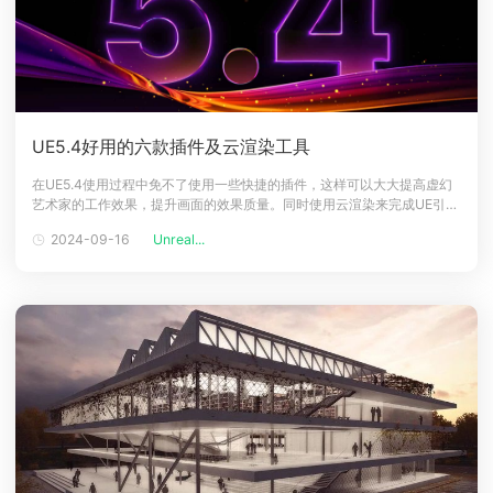
UE5.4好用的六款插件及云渲染工具
在UE5.4使用过程中免不了使用一些快捷的插件，这样可以大大提高虚幻
艺术家的工作效果，提升画面的效果质量。同时使用云渲染来完成UE引擎
渲染，也可节省大量时间，下面来看看UE引擎好用插件等内容吧。UE5.4
2024-09-16
Unreal...
好用的六款插件介绍1、Promethean Al它是一款工具基于AI技术，能够快
速生成和布置复杂的3D场景。提升了室内装潢布局、室外建筑