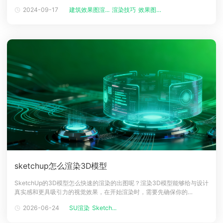
够的世界吸引力，本文分享就一个关键额室内渲染机器，帮助大家的3D效
2024-09-17
建筑效果图渲...
渲染技巧
效果图渲染
下载
果图更加出色，让你图片更加接近照片级效果。室内渲染效果图技巧分享
动画客户端
动画客户端
动画客户端
动画客户端
动画客户端
动画客户端
1、质感与材质：赋予场景生命在3D室内渲染中，实现逼真的材质至关重
要，从光泽的木地
效果图客户端
效果图客户端
效果图客户端
效果图客户端
效果图客户端
效果图客户端
帮助/教程
登录
sketchup怎么渲染3D模型
SketchUp的3D模型怎么快速的渲染的出图呢？渲染3D模型能够给与设计
真实感和更具吸引力的视觉效果，在开始渲染时，需要先确保你的
SketchUp模型时渲染准备就绪的，并且需要确认表面材质和已被适当应
2026-06-24
SU渲染
Sketch...
用等，并且几何形状没有错误，下面渲染农场小编来看看sketchup渲染
3D模型的方法吧！sketchup怎么渲染3D模型1、通过sketc