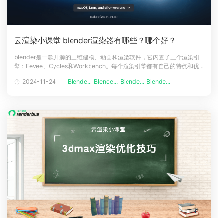
云渲染小课堂 blender渲染器有哪些？哪个好？
blender是一款开源的三维建模、动画和渲染软件，它内置了三个渲染引
擎：Eevee、Cycles和Workbench。每个渲染引擎都有自己的特点和优
势，选择哪个渲染器取决于你的目标和需求。除了内置的三个渲染引擎，
2024-11-24
Blende...
Blende...
Blende...
Blende...
云渲染小课堂
blender还可以通过插件添加更多第三方渲染引擎，例如Redshift、
OctaneRender、LuxCoreRender