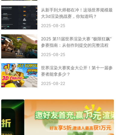
CPU渲染
Arnold案例
3ds Max建模
特效渲染
vr渲染器
效果图渲染
免费云渲染
Autodesk
从新手到大师都在冲！这场世界规模最
2D转3D
SU渲染
圣诞短片
风暴幽灵船
大3d渲染挑战赛，你知道吗？
云渲染大咖专访
CG电影云渲染案例
2025-08-25
Houdini建模案例
自助云渲染农场
Maya使用教程
CG人物制作
Maya基础知识
Blender渲染技巧
2025 第11届世界渲染大赛 “极限狂飙”
3ds Max资讯
3ds Max教程
CG软件资讯
参赛指南：从创作到提交的完整流程
3d云渲染
3dmax渲染
C4D|3d渲染加速
2025-08-25
Substance Painter
3D场景建模教程
渲染设置
vray网络渲染
SAAS渲染农场
Lumion
世界渲染大赛奖金大公开！第十一届参
ZBrush技巧
SketchUp教程
3dmax 渲染慢
赛者能拿多少？
渲染卡顿
云渲染怎么收费
分层渲染
多机渲染
2025-08-22
纹理渲染
全局光引擎
渲染贴图
展UV
拓扑结构
云渲染哪个平台好？
什么是云渲染？
渲染溢色
渲染光斑
渲染软件
3D渲染技术
EEVEE渲染器
Cycles渲染器
C4D教程
Corona降噪器
奥斯卡
电影
建模渲染
人物建模渲染
在线建模渲染
北京渲染农场
成都动画渲染
免费渲染农场
网络渲染农场