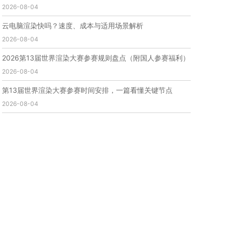
2026-08-04
免费云渲染
云渲染厂家地址
云渲染下载
云渲染网站
云渲染收费
云渲染厂家
云渲染厂商
云电脑渲染快吗？速度、成本与适用场景解析
云渲染费用
云渲染价格
云渲染参数
云渲染系统
2026-08-04
云渲染架构
第五届瑞云3d渲染动画创作大赛
瑞云渲染大赛
3d渲染大赛
CG动画渲染大赛
2026第13届世界渲染大赛参赛规则盘点（附国人参赛福利）
瑞云渲染大赛报名页
瑞云渲染大赛参赛规则
2026-08-04
瑞云渲染大赛奖项
瑞云渲染大赛历届大赛回顾
第13届世界渲染大赛参赛时间安排，一篇看懂关键节点
云渲染电脑
云渲染配置
云主机渲染
视频云渲染
2026-08-04
实时渲染云
实时渲染原理
离线渲染技术
视频云渲染平台
云端渲染器
云端渲染软件