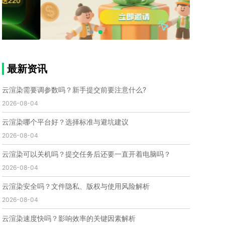
个人渲染农场
小型渲染农场
自建渲染农场
视频渲染农场
渲染农场软件
cpu渲染农场
渲染农场费用
渲染农场下载
模型软件
建模渲染软件
三维建模渲染
3d建模渲染
手机建模渲染
瑞云渲染案例
云渲染案例
云渲染农场
云渲染农场优势
便宜的渲染农场
最新资讯
C4D渲染农场
传统渲染农场
渲染农场怎么选
渲染农场收费
云渲染农场价格
瑞云渲染农场价格
云渲染需要调参数吗？新手提交前要注意什么?
动画渲染农场
动画渲染农场价格
2026-08-04
第十一届世界渲染大赛
世界渲染大赛时间
云渲染哪个平台好？选择标准与避坑建议
世界渲染大赛官网
国际渲染大赛
国际渲染大赛排名
2026-08-04
世界渲染大赛软件
UE云渲染
网页云渲染
瑞云官网
瑞云科技
端云
瑞云渲染官网
云渲染可以关机吗？提交任务后还要一直开着电脑吗？
云渲染官网
深圳瑞云
瑞云客户端
2026-08-04
瑞云渲染客户端
瑞云动画客户端
renderbus
网络渲染软件
云渲染服务
云渲染怎么收费
云渲染安全吗？文件隐私、版权与使用风险解析
云渲染怎么用
云渲染平台
云渲染软件
2026-08-04
云渲染技术
云渲染原理
云渲染插件
云渲染软件
云渲染速度快吗？影响效率的关键因素解析
云渲染引擎
云渲染主机
云渲染软件厂家