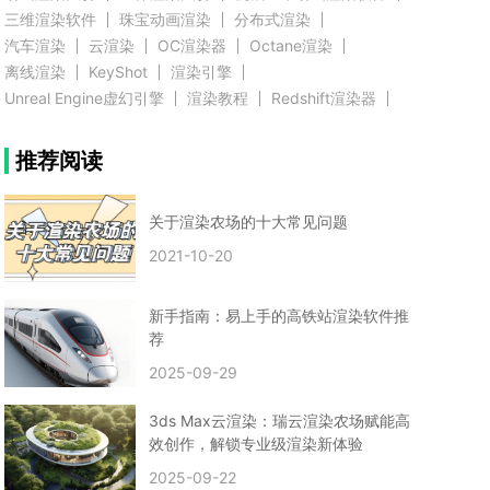
三维渲染软件
珠宝动画渲染
分布式渲染
汽车渲染
云渲染
OC渲染器
Octane渲染
离线渲染
KeyShot
渲染引擎
Unreal Engine虚幻引擎
渲染教程
Redshift渲染器
Blender教程
渲染插件
zbrush实例教程
推荐阅读
3D模型教程
3D建模案例
网络渲染
推荐阅读
云渲染农场使用教程
渲染有噪点
渲染降噪
渲染图黑色
云渲染农场价格
CG建模
Maya
关于渲染农场的十大常见问题
建筑效果图渲染
渲染速度慢
贴图教程
CG角色制作心得
动画渲染
2021-10-20
在线渲染
渲染器
渲染技巧
雕刻3D模型
GPU渲染
cg动画渲染
Blender云端渲染
maya渲染
CG动画
动画制作
新手指南：易上手的高铁站渲染软件推
Blender
CG渲染
渲染农场
云端渲染
荐
3dmax云端渲染
c4d云端渲染
unity3d云端渲染
2025-09-29
渲染图
CG原画
渲染焦散
云渲染疑问
clarisse教程
拟真人物制作
实时渲染
视觉效果
3ds Max云渲染：瑞云渲染农场赋能高
视觉特效
特效
VRay制作案例
VFX案例
效创作，解锁专业级渲染新体验
手动渲染农场
云渲染小课堂
云渲染技巧
2025-09-22