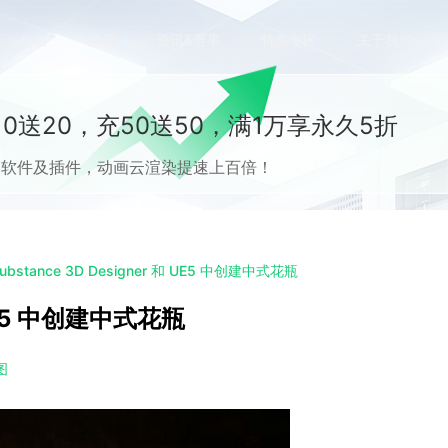
价格
案例
资讯&赛事
特惠专区
关于我们
0送20，充50送50，满1万享永久5折
流CG软件及插件，动画云渲染提速上百倍！
ubstance 3D Designer 和 UE5 中创建中式花瓶
和 UE5 中创建中式花瓶
图