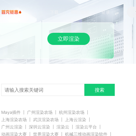
下载
帮助/教程
登录
立即渲染
搜索
Maya插件
广州渲染农场
杭州渲染农场
上海渲染农场
武汉渲染农场
上海云渲染
广州云渲染
深圳云渲染
渲染云
渲染云平台
动画渲染大赛
世界渲染大赛
机械三维动画渲染软件