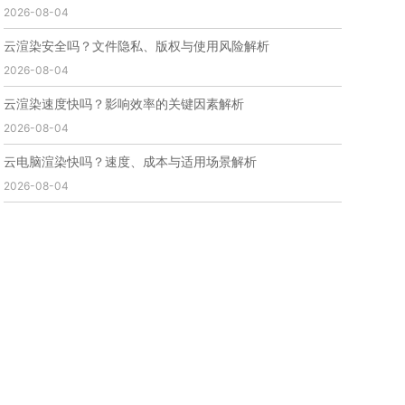
2026-08-04
免费云渲染
云渲染厂家地址
云渲染下载
云渲染网站
云渲染收费
云渲染厂家
云渲染厂商
云渲染安全吗？文件隐私、版权与使用风险解析
云渲染费用
云渲染价格
云渲染参数
云渲染系统
2026-08-04
云渲染架构
第五届瑞云3d渲染动画创作大赛
瑞云渲染大赛
3d渲染大赛
CG动画渲染大赛
云渲染速度快吗？影响效率的关键因素解析
瑞云渲染大赛报名页
瑞云渲染大赛参赛规则
2026-08-04
瑞云渲染大赛奖项
瑞云渲染大赛历届大赛回顾
云电脑渲染快吗？速度、成本与适用场景解析
云渲染电脑
云渲染配置
云主机渲染
视频云渲染
2026-08-04
实时渲染云
实时渲染原理
离线渲染技术
视频云渲染平台
云端渲染器
云端渲染软件