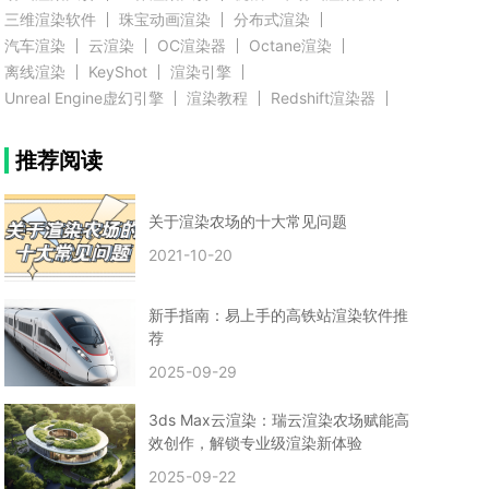
三维渲染软件
珠宝动画渲染
分布式渲染
汽车渲染
云渲染
OC渲染器
Octane渲染
离线渲染
KeyShot
渲染引擎
Unreal Engine虚幻引擎
渲染教程
Redshift渲染器
Blender教程
渲染插件
zbrush实例教程
推荐阅读
3D模型教程
3D建模案例
网络渲染
推荐阅读
云渲染农场使用教程
渲染有噪点
渲染降噪
渲染图黑色
云渲染农场价格
CG建模
Maya
关于渲染农场的十大常见问题
建筑效果图渲染
渲染速度慢
贴图教程
CG角色制作心得
动画渲染
2021-10-20
在线渲染
渲染器
渲染技巧
雕刻3D模型
GPU渲染
cg动画渲染
Blender云端渲染
maya渲染
CG动画
动画制作
新手指南：易上手的高铁站渲染软件推
Blender
CG渲染
渲染农场
云端渲染
荐
3dmax云端渲染
c4d云端渲染
unity3d云端渲染
2025-09-29
渲染图
CG原画
渲染焦散
云渲染疑问
clarisse教程
拟真人物制作
实时渲染
视觉效果
3ds Max云渲染：瑞云渲染农场赋能高
视觉特效
特效
VRay制作案例
VFX案例
效创作，解锁专业级渲染新体验
手动渲染农场
云渲染小课堂
云渲染技巧
2025-09-22