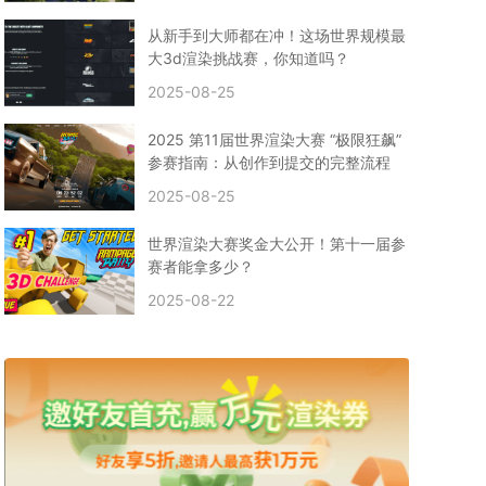
CPU渲染
Arnold案例
3ds Max建模
特效渲染
vr渲染器
效果图渲染
免费云渲染
Autodesk
从新手到大师都在冲！这场世界规模最
2D转3D
SU渲染
圣诞短片
风暴幽灵船
大3d渲染挑战赛，你知道吗？
云渲染大咖专访
CG电影云渲染案例
2025-08-25
Houdini建模案例
自助云渲染农场
Maya使用教程
CG人物制作
Maya基础知识
Blender渲染技巧
2025 第11届世界渲染大赛 “极限狂飙”
3ds Max资讯
3ds Max教程
CG软件资讯
参赛指南：从创作到提交的完整流程
3d云渲染
3dmax渲染
C4D|3d渲染加速
2025-08-25
Substance Painter
3D场景建模教程
渲染设置
vray网络渲染
SAAS渲染农场
Lumion
世界渲染大赛奖金大公开！第十一届参
ZBrush技巧
SketchUp教程
3dmax 渲染慢
赛者能拿多少？
渲染卡顿
云渲染怎么收费
分层渲染
多机渲染
2025-08-22
纹理渲染
全局光引擎
渲染贴图
展UV
拓扑结构
云渲染哪个平台好？
什么是云渲染？
渲染溢色
渲染光斑
渲染软件
3D渲染技术
EEVEE渲染器
Cycles渲染器
C4D教程
Corona降噪器
奥斯卡
电影
建模渲染
人物建模渲染
在线建模渲染
北京渲染农场
成都动画渲染
免费渲染农场
网络渲染农场