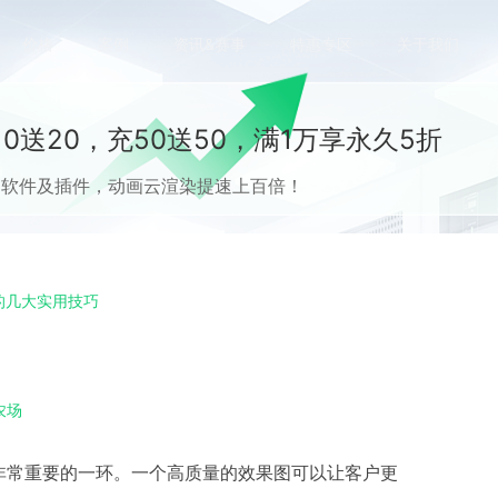
价格
案例
资讯&赛事
特惠专区
关于我们
0送20，充50送50，满1万享永久5折
流CG软件及插件，动画云渲染提速上百倍！
的几大实用技巧
农场
非常重要的一环。一个高质量的效果图可以让客户更