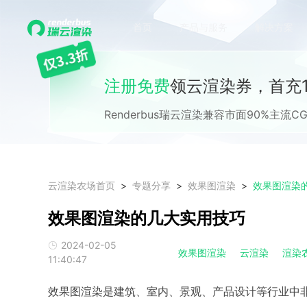
首页
产品与服务
解决方案
注册免费
领云渲染券，首充1
Renderbus瑞云渲染兼容市面90%主
云渲染农场首页
专题分享
效果图渲染
效果图渲染
效果图渲染的几大实用技巧
2024-02-05
效果图渲染
云渲染
渲染
11:40:47
效果图渲染是建筑、室内、景观、产品设计等行业中