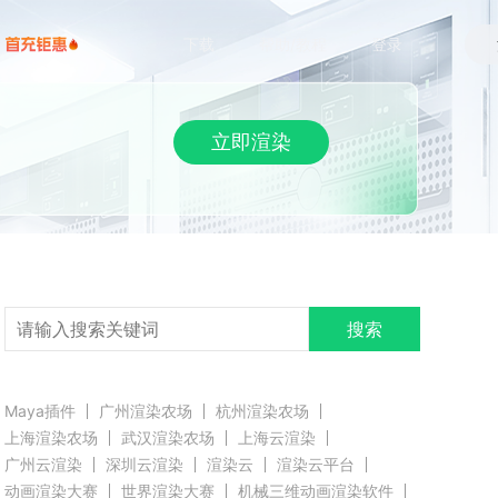
下载
帮助/教程
登录
立即渲染
搜索
Maya插件
广州渲染农场
杭州渲染农场
上海渲染农场
武汉渲染农场
上海云渲染
广州云渲染
深圳云渲染
渲染云
渲染云平台
动画渲染大赛
世界渲染大赛
机械三维动画渲染软件