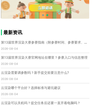
个人渲染农场
小型渲染农场
自建渲染农场
视频渲染农场
渲染农场软件
cpu渲染农场
渲染农场费用
渲染农场下载
模型软件
建模渲染软件
三维建模渲染
3d建模渲染
手机建模渲染
瑞云渲染案例
云渲染案例
云渲染农场
云渲染农场优势
便宜的渲染农场
最新资讯
C4D渲染农场
传统渲染农场
渲染农场怎么选
渲染农场收费
云渲染农场价格
瑞云渲染农场价格
第13届世界渲染大赛参赛指南（附参赛时间、参赛要求、赛事奖励等）
动画渲染农场
动画渲染农场价格
2026-08-04
第十一届世界渲染大赛
世界渲染大赛时间
第13届世界渲染大赛官网地址在哪里？参赛入口与信息整理
世界渲染大赛官网
国际渲染大赛
国际渲染大赛排名
2026-08-04
世界渲染大赛软件
UE云渲染
网页云渲染
瑞云官网
瑞云科技
端云
瑞云渲染官网
云渲染需要调参数吗？新手提交前要注意什么?
云渲染官网
深圳瑞云
瑞云客户端
2026-08-04
瑞云渲染客户端
瑞云动画客户端
renderbus
网络渲染软件
云渲染服务
云渲染怎么收费
云渲染哪个平台好？选择标准与避坑建议
云渲染怎么用
云渲染平台
云渲染软件
2026-08-04
云渲染技术
云渲染原理
云渲染插件
云渲染软件
云渲染可以关机吗？提交任务后还要一直开着电脑吗？
云渲染引擎
云渲染主机
云渲染软件厂家