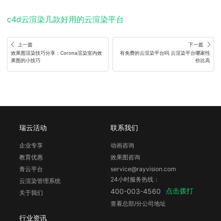
c4d云渲染几款好用的云渲染平台
上一篇
下一篇
效果图渲染技巧分享：Corona渲染室内效
有免费的云渲染平台吗 云渲染平台哪家性
果图的小技巧
价比高
瑞云活动
联系我们
企业专享
动画咨询
教育优惠
效果图咨询
青云平台
service@rayvision.com
24小时服务热线：
云渲染管理系统
点击拨打
400-003-4560
关于我们
查看总部/分公司地址
行业资讯