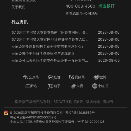
点击拨打
400-003-4560
关于我们
查看总部/分公司地址
行业资讯
第13届世界渲染大赛参赛指南（附参赛时间、参赛要求、赛事奖励等）
2026-08-06
第13届世界渲染大赛官网地址在哪里？参赛入口与信息整理
2026-08-06
云渲染需要调参数吗？新手提交前要注意什么?
2026-08-06
云渲染哪个平台好？选择标准与避坑建议
2026-08-06
云渲染可以关机吗？提交任务后还要一直开着电脑吗？
2026-08-05
公众号
社群
视频号
微博
B站
知乎
抖音
小红书
瑞云旗下其他产品系列：
3DCAT实时渲染云
镭速传输
青椒云
©
2026
深圳市瑞云科技股份有限公司
粤ICP备12028569号
粤公网安备44030502003752号
中华人民共和国增值电信业务经营许可证编号：合字 B1-20200125