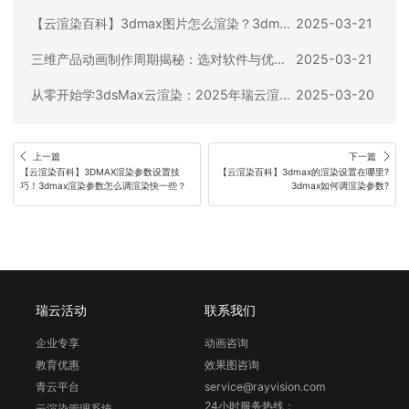
【云渲染百科】3dmax图片怎么渲染？3dmax渲染出图步骤全流程盘点
2025-03-21
三维产品动画制作周期揭秘：选对软件与优化流程，大幅缩短项目时间
2025-03-21
从零开始学3dsMax云渲染：2025年瑞云渲染支持的插件指南
2025-03-20
上一篇
下一篇
【云渲染百科】3DMAX渲染参数设置技
【云渲染百科】3dmax的渲染设置在哪里?
巧！3dmax渲染参数怎么调渲染快一些？
3dmax如何调渲染参数?
瑞云活动
联系我们
企业专享
动画咨询
教育优惠
效果图咨询
青云平台
service@rayvision.com
24小时服务热线：
云渲染管理系统