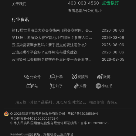
点击拨打
400-003-4560
关于我们
查看总部/分公司地址
行业资讯
第13届世界渲染大赛参赛指南（附参赛时间、参赛要求、赛事奖励等）
2026-08-06
第13届世界渲染大赛官网地址在哪里？参赛入口与信息整理
2026-08-06
云渲染需要调参数吗？新手提交前要注意什么?
2026-08-06
云渲染哪个平台好？选择标准与避坑建议
2026-08-06
云渲染可以关机吗？提交任务后还要一直开着电脑吗？
2026-08-05
公众号
社群
视频号
微博
B站
知乎
抖音
小红书
瑞云旗下其他产品系列：
3DCAT实时渲染云
镭速传输
青椒云
©
2026
深圳市瑞云科技股份有限公司
粤ICP备12028569号
粤公网安备44030502003752号
中华人民共和国增值电信业务经营许可证编号：合字 B1-20200125
Renderbus
渲染农场
，海量机器
云渲染
平台