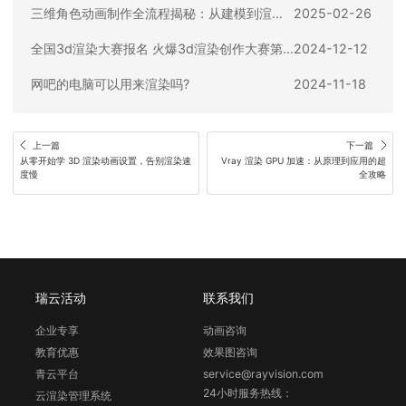
三维角色动画制作全流程揭秘：从建模到渲染，5款必备软件推荐
2025-02-26
全国3d渲染大赛报名 火爆3d渲染创作大赛第四届报名地址
2024-12-12
网吧的电脑可以用来渲染吗?
2024-11-18
上一篇
下一篇
从零开始学 3D 渲染动画设置，告别渲染速
Vray 渲染 GPU 加速：从原理到应用的超
度慢
全攻略
瑞云活动
联系我们
企业专享
动画咨询
教育优惠
效果图咨询
青云平台
service@rayvision.com
24小时服务热线：
云渲染管理系统