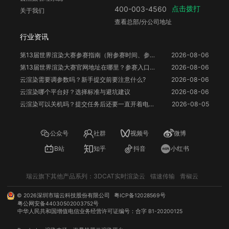
点击拨打
400-003-4560
关于我们
查看总部/分公司地址
行业资讯
第13届世界渲染大赛参赛指南（附参赛时间、参赛要求、赛事奖励等）
2026-08-06
第13届世界渲染大赛官网地址在哪里？参赛入口与信息整理
2026-08-06
云渲染需要调参数吗？新手提交前要注意什么?
2026-08-06
云渲染哪个平台好？选择标准与避坑建议
2026-08-06
云渲染可以关机吗？提交任务后还要一直开着电脑吗？
2026-08-05
公众号
社群
视频号
微博
B站
知乎
抖音
小红书
瑞云旗下其他产品系列：
3DCAT实时渲染云
镭速传输
青椒云
©
2026
深圳市瑞云科技股份有限公司
粤ICP备12028569号
粤公网安备44030502003752号
中华人民共和国增值电信业务经营许可证编号：合字 B1-20200125