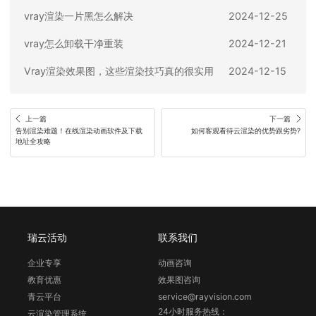
vray渲染一片黑怎么解决
2024-12-25
vray怎么卸载干净重装
2024-12-21
Vray渲染效果图，这些渲染技巧真的很实用
2024-12-15
上一篇
下一篇
告别渲染难题！在线渲染动画软件及下载
如何客观看待云渲染的优势跟劣势?
地址全攻略
瑞云活动
联系我们
企业专享
动画咨询
教育优惠
效果图咨询
青云平台
service@rayvision.com
24小时服务热线：
云渲染管理系统